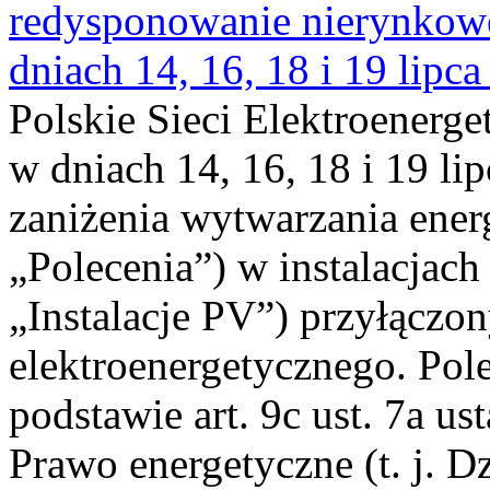
redysponowanie nierynkowe 
dniach 14, 16, 18 i 19 lipca
Polskie Sieci Elektroenerge
w dniach 14, 16, 18 i 19 li
zaniżenia wytwarzania energi
„Polecenia”) w instalacjach
„Instalacje PV”) przyłączo
elektroenergetycznego. Pol
podstawie art. 9c ust. 7a us
Prawo energetyczne (t. j. Dz