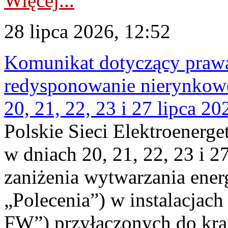
Więcej...
28 lipca 2026, 12:52
Komunikat dotyczący praw
redysponowanie nierynkowe
20, 21, 22, 23 i 27 lipca 202
Polskie Sieci Elektroenerge
w dniach 20, 21, 22, 23 i 2
zaniżenia wytwarzania energi
„Polecenia”) w instalacjach
FW”) przyłączonych do kr