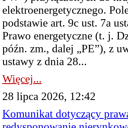
elektroenergetycznego. Pol
podstawie art. 9c ust. 7a us
Prawo energetyczne (t. j. D
późn. zm., dalej „PE”), z u
ustawy z dnia 28...
Więcej...
28 lipca 2026, 12:42
Komunikat dotyczący praw
redysponowanie nierynkowe 