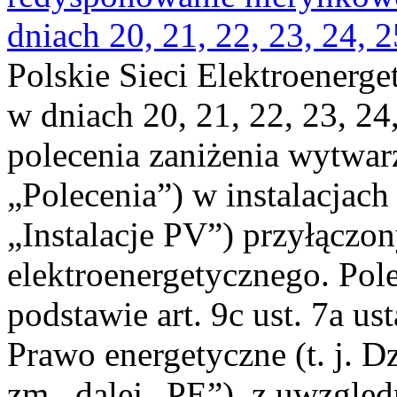
dniach 20, 21, 22, 23, 24, 2
Polskie Sieci Elektroenerge
w dniach 20, 21, 22, 23, 24,
polecenia zaniżenia wytwarz
„Polecenia”) w instalacjach
„Instalacje PV”) przyłączo
elektroenergetycznego. Pol
podstawie art. 9c ust. 7a us
Prawo energetyczne (t. j. Dz
zm., dalej „PE”), z uwzględ