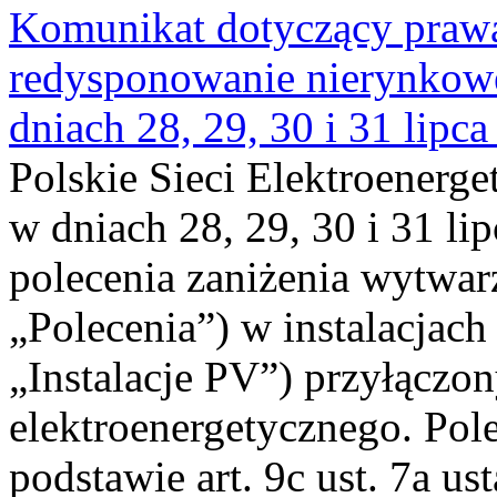
Komunikat dotyczący praw
redysponowanie nierynkowe 
dniach 28, 29, 30 i 31 lipca
Polskie Sieci Elektroenerge
w dniach 28, 29, 30 i 31 lip
polecenia zaniżenia wytwarz
„Polecenia”) w instalacjach
„Instalacje PV”) przyłączo
elektroenergetycznego. Pol
podstawie art. 9c ust. 7a us