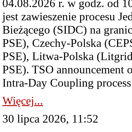
04.08.2026 r. w godz. od 
jest zawieszenie procesu J
Bieżącego (SIDC) na grani
PSE), Czechy-Polska (CEP
PSE), Litwa-Polska (Litgri
PSE). TSO announcement on
Intra-Day Coupling process
Więcej...
30 lipca 2026, 11:52