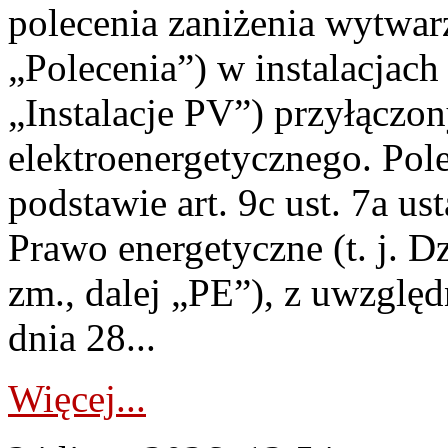
polecenia zaniżenia wytwarz
„Polecenia”) w instalacjach
„Instalacje PV”) przyłączo
elektroenergetycznego. Pol
podstawie art. 9c ust. 7a us
Prawo energetyczne (t. j. Dz
zm., dalej „PE”), z uwzględ
dnia 28...
Więcej...