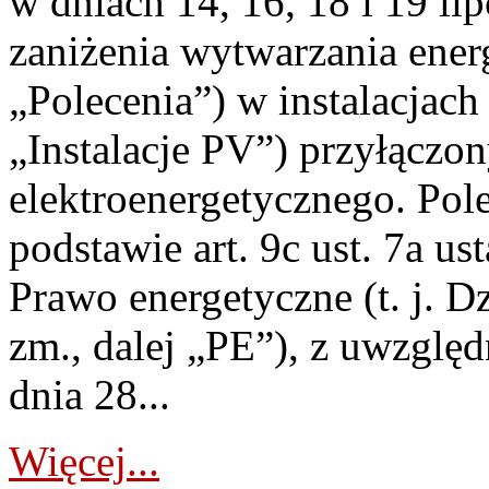
w dniach 14, 16, 18 i 19 li
zaniżenia wytwarzania energi
„Polecenia”) w instalacjach
„Instalacje PV”) przyłączo
elektroenergetycznego. Pol
podstawie art. 9c ust. 7a us
Prawo energetyczne (t. j. Dz
zm., dalej „PE”), z uwzględ
dnia 28...
Więcej...