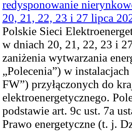
redysponowanie nierynkowe
20, 21, 22, 23 i 27 lipca 202
Polskie Sieci Elektroenerge
w dniach 20, 21, 22, 23 i 2
zaniżenia wytwarzania energi
„Polecenia”) w instalacjach
FW”) przyłączonych do kr
elektroenergetycznego. Pol
podstawie art. 9c ust. 7a us
Prawo energetyczne (t. j. D