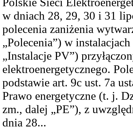
Polskie Sieci Elektroenerge
w dniach 28, 29, 30 i 31 lip
polecenia zaniżenia wytwarz
„Polecenia”) w instalacjach
„Instalacje PV”) przyłączo
elektroenergetycznego. Pol
podstawie art. 9c ust. 7a us
Prawo energetyczne (t. j. Dz
zm., dalej „PE”), z uwzględ
dnia 28...