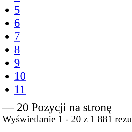
5
6
7
8
9
10
11
— 20 Pozycji na stronę
Wyświetlanie 1 - 20 z 1 881 rezu