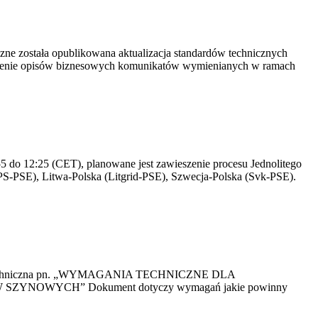
yczne została opublikowana aktualizacja standardów technicznych
owienie opisów biznesowych komunikatów wymienianych w ramach
 do 12:25 (CET), planowane jest zawieszenie procesu Jednolitego
S-PSE), Litwa-Polska (Litgrid-PSE), Szwecja-Polska (Svk-PSE).
kacja Techniczna pn. „WYMAGANIA TECHNICZNE DLA
OWYCH” Dokument dotyczy wymagań jakie powinny