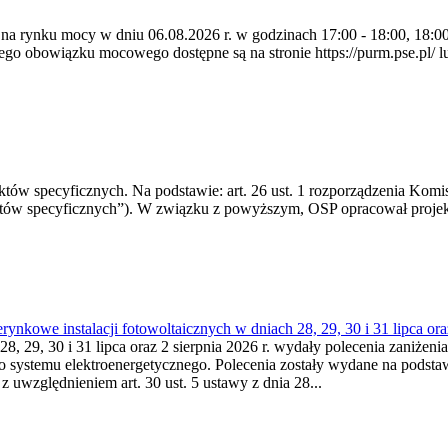
 na rynku mocy w dniu 06.08.2026 r. w godzinach 17:00 - 18:00, 18:00 
 obowiązku mocowego dostępne są na stronie https://purm.pse.pl/ lu
 specyficznych. Na podstawie: art. 26 ust. 1 rozporządzenia Komisji
któw specyficznych”). W związku z powyższym, OSP opracował proje
kowe instalacji fotowoltaicznych w dniach 28, 29, 30 i 31 lipca ora
8, 29, 30 i 31 lipca oraz 2 sierpnia 2026 r. wydały polecenia zaniżenia
o systemu elektroenergetycznego. Polecenia zostały wydane na podstawi
 z uwzględnieniem art. 30 ust. 5 ustawy z dnia 28...