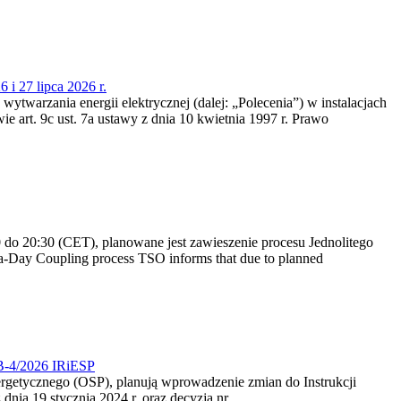
 i 27 lipca 2026 r.
 wytwarzania energii elektrycznej (dalej: „Polecenia”) w instalacjach
e art. 9c ust. 7a ustawy z dnia 10 kwietnia 1997 r. Prawo
do 20:30 (CET), planowane jest zawieszenie procesu Jednolitego
-Day Coupling process TSO informs that due to planned
CB-4/2026 IRiESP
nergetycznego (OSP), planują wprowadzenie zmian do Instrukcji
nia 19 stycznia 2024 r. oraz decyzją nr