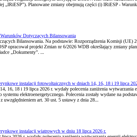
j „IRiESP”). Planowane zmiany obejmują części (i) IRiESP - Warunki 
26 Warunków Dotyczących Bilansowania
ących Bilansowania. Na podstawie: Rozporządzenia Komisji (UE) 2017
OSP opracował projekt Zmian nr 6/2026 WDB określający zmiany pla
ładce „Dokumenty”. ...
kowe instalacji fotowoltaicznych w dniach 14, 16, 18 i 19 lipca 202
4, 16, 18 i 19 lipca 2026 r. wydały polecenia zaniżenia wytwarzania ene
o systemu elektroenergetycznego. Polecenia zostały wydane na podstawi
 z uwzględnieniem art. 30 ust. 5 ustawy z dnia 28...
ynkowe instalacji wiatrowych w dniu 18 lipca 2026 r.
lipca 2026 r. wydały polecenia zaniżenia wytwarzania energii elektrycz