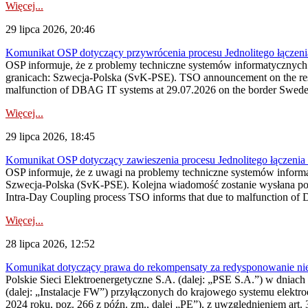
Więcej...
29 lipca 2026, 20:46
Komunikat OSP dotyczący przywrócenia procesu Jednolitego łączen
OSP informuje, że z problemy techniczne systemów informatycznyc
granicach: Szwecja-Polska (SvK-PSE). TSO announcement on the resto
malfunction of DBAG IT systems at 29.07.2026 on the border Swed
Więcej...
29 lipca 2026, 18:45
Komunikat OSP dotyczący zawieszenia procesu Jednolitego łączeni
OSP informuje, że z uwagi na problemy techniczne systemów inform
Szwecja-Polska (SvK-PSE). Kolejna wiadomość zostanie wysłana po 
Intra-Day Coupling process TSO informs that due to malfunction of
Więcej...
28 lipca 2026, 12:52
Komunikat dotyczący prawa do rekompensaty za redysponowanie niery
Polskie Sieci Elektroenergetyczne S.A. (dalej: „PSE S.A.”) w dniach 
(dalej: „Instalacje FW”) przyłączonych do krajowego systemu elektroe
2024 roku, poz. 266 z późn. zm., dalej „PE”), z uwzględnieniem art. 3