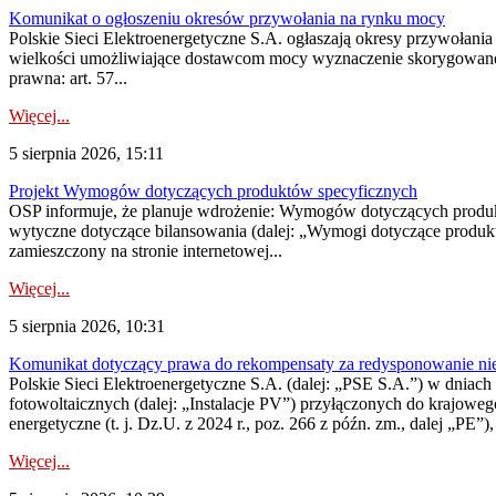
Komunikat o ogłoszeniu okresów przywołania na rynku mocy
Polskie Sieci Elektroenergetyczne S.A. ogłaszają okresy przywołania
wielkości umożliwiające dostawcom mocy wyznaczenie skorygowanego
prawna: art. 57...
Więcej...
5 sierpnia 2026, 15:11
Projekt Wymogów dotyczących produktów specyficznych
OSP informuje, że planuje wdrożenie: Wymogów dotyczących produktów
wytyczne dotyczące bilansowania (dalej: „Wymogi dotyczące produ
zamieszczony na stronie internetowej...
Więcej...
5 sierpnia 2026, 10:31
Komunikat dotyczący prawa do rekompensaty za redysponowanie nieryn
Polskie Sieci Elektroenergetyczne S.A. (dalej: „PSE S.A.”) w dniach 2
fotowoltaicznych (dalej: „Instalacje PV”) przyłączonych do krajoweg
energetyczne (t. j. Dz.U. z 2024 r., poz. 266 z późn. zm., dalej „PE”),
Więcej...