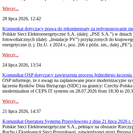
Więcej...
28 lipca 2026, 12:42
Komunikat dotyczący prawa do rekompensaty za redysponowanie nieryn
Polskie Sieci Elektroenergetyczne S.A. (dalej: „PSE S.A.”) w dniach 2
fotowoltaicznych (dalej: „Instalacje PV”) przyłączonych do krajoweg
energetyczne (t. j. Dz.U. z 2024 r., poz. 266 z późn. zm., dalej „PE”),
Więcej...
24 lipca 2026, 13:54
Komunikat OSP dotyczący zawieszenia procesu Jednolitego łączeni
OSP informuje, że z uwagi na zaplanowane prace modernizacyjne sy
łączenia Rynków Dnia Bieżącego (SIDC) na granicy: Czechy-Polska 
modernization of CEPS IT systems on 28.07.2026 from 18:30 to 20:30, 
Więcej...
21 lipca 2026, 14:37
Komunikat Operatora Systemu Przesyłowego z dnia 21 lipca 2026 r. 
Polskie Sieci Elektroenergetyczne S.A., pełniące na obszarze Rzecz
Ruchu i Eksploatacji Sieci Przesyłowej, zatwierdzonej przez Prezes