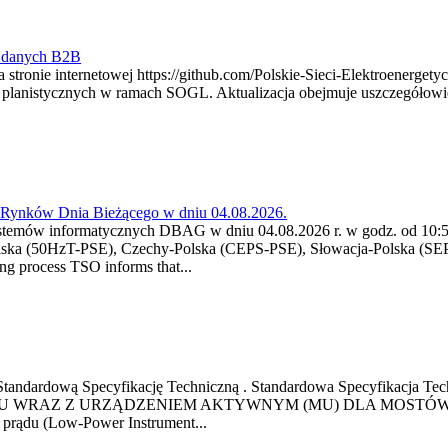
y danych B2B
 stronie internetowej https://github.com/Polskie-Sieci-Elektroenerget
ch planistycznych w ramach SOGL. Aktualizacja obejmuje uszczegół
a Rynków Dnia Bieżącego w dniu 04.08.2026.
stemów informatycznych DBAG w dniu 04.08.2026 r. w godz. od 10:55
lska (50HzT-PSE), Czechy-Polska (CEPS-PSE), Słowacja-Polska (SEP
g process TSO informs that...
ową Standardową Specyfikację Techniczną . Standardowa Specyfi
 WRAZ Z URZĄDZENIEM AKTYWNYM (MU) DLA MOSTÓW SZYN
u prądu (Low-Power Instrument...