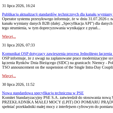
31 lipca 2026, 16:24
Publikacja aktualizacji standardów technicznych dla kanału wymian
Operator systemu przesyłowego informuje, że w dniu 31.07.2026 r. na
kanału wymiany danych B2B (dalej: „Specyfikacja API”) dla dany
tego strumienia, w tym doprecyzowania wynikające z pytań...
Więcej...
31 lipca 2026, 07:33
Komunikat OSP dotyczący zawieszenia procesu Jednolitego łączeni
OSP informuje, że z uwagi na zaplanowane prace modernizacyjne sy
łączenia Rynków Dnia Bieżącego (SIDC) na granicach: Niemcy - Po
TSO announcement on the suspension of the Single Intra-Day Couplin
Więcej...
30 lipca 2026, 11:52
Nowa standardowa specyfikacja techniczna w PSE
Komitet Standaryzacyjny PSE S.A. zatwierdził do stosowania n
PRZEKŁADNIKA MAŁEJ MOCY (LPIT) DO POMIARU PRĄDU
spełniać przekładniki małej mocy z interfejsem cyfrowym do pomiar