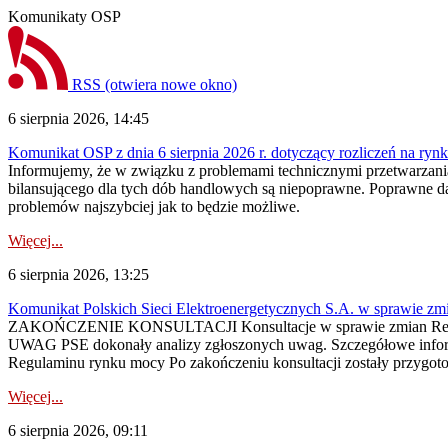
Komunikaty OSP
RSS
(otwiera nowe okno)
6 sierpnia 2026, 14:45
Komunikat OSP z dnia 6 sierpnia 2026 r. dotyczący rozliczeń na rynku
Informujemy, że w związku z problemami technicznymi przetwarzani
bilansującego dla tych dób handlowych są niepoprawne. Poprawne dane
problemów najszybciej jak to będzie możliwe.
Więcej...
6 sierpnia 2026, 13:25
Komunikat Polskich Sieci Elektroenergetycznych S.A. w sprawie z
ZAKOŃCZENIE KONSULTACJI Konsultacje w sprawie zmian Regula
UWAG PSE dokonały analizy zgłoszonych uwag. Szczegółowe informac
Regulaminu rynku mocy Po zakończeniu konsultacji zostały przygoto
Więcej...
6 sierpnia 2026, 09:11