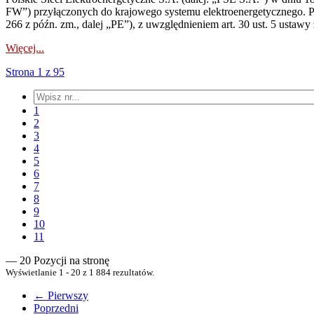
FW”) przyłączonych do krajowego systemu elektroenergetycznego. Pole
266 z późn. zm., dalej „PE”), z uwzględnieniem art. 30 ust. 5 ustawy z
Więcej...
Strona 1 z 95
1
2
3
4
5
6
7
8
9
10
11
— 20 Pozycji na stronę
Wyświetlanie 1 - 20 z 1 884 rezultatów.
← Pierwszy
Poprzedni