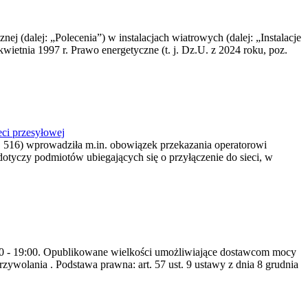
nej (dalej: „Polecenia”) w instalacjach wiatrowych (dalej: „Instalacje
wietnia 1997 r. Prawo energetyczne (t. j. Dz.U. z 2024 roku, poz.
ci przesyłowej
z. 516) wprowadziła m.in. obowiązek przekazania operatorowi
dotyczy podmiotów ubiegających się o przyłączenie do sieci, w
8:00 - 19:00. Opublikowane wielkości umożliwiające dostawcom mocy
ywolania . Podstawa prawna: art. 57 ust. 9 ustawy z dnia 8 grudnia