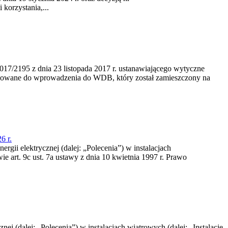
korzystania,...
/2195 z dnia 23‍ listopada 2017 r. ustanawiającego wytyczne
nowane do wprowadzenia do WDB, który został zamieszczony na
6 r.
rgii elektrycznej (dalej: „Polecenia”) w instalacjach
e art. 9c ust. 7a ustawy z dnia 10 kwietnia 1997 r. Prawo
nej (dalej: „Polecenia”) w instalacjach wiatrowych (dalej: „Instalacje