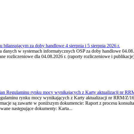
 bilansującym za doby handlowe 4 sierpnia i 5 sierpnia 2026 r.
a danych w systemach informatycznych OSP za doby handlowe 04.08.202
 rozliczeniowe dla 04.08.2026 r. (raporty rozliczeniowe i publikacje)
mian Regulaminu rynku mocy wynikających z Karty aktualizacji nr RR
minu rynku mocy wynikających z Karty aktualizacji nr RRM/Z/
je są zawarte w poniższym dokumencie: Raport z procesu konsultacj
wane następujące dokumenty: Karta...