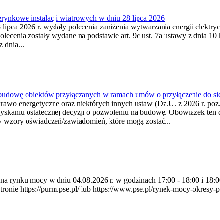
ynkowe instalacji wiatrowych w dniu 28 lipca 2026
lipca 2026 r. wydały polecenia zaniżenia wytwarzania energii elektrycz
cenia zostały wydane na podstawie art. 9c ust. 7a ustawy z dnia 10 k
 dnia...
 budowę obiektów przyłączanych w ramach umów o przyłączenie do sie
Prawo energetyczne oraz niektórych innych ustaw (Dz.U. z 2026 r. po
uzyskaniu ostatecznej decyzji o pozwoleniu na budowę. Obowiązek ten 
y wzory oświadczeń/zawiadomień, które mogą zostać...
ia na rynku mocy w dniu 04.08.2026 r. w godzinach 17:00 - 18:00 i 1
e https://purm.pse.pl/ lub https://www.pse.pl/rynek-mocy-okresy-prz