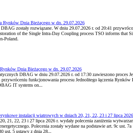
ia Rynków Dnia Bieżącego w dn. 29.07.2026
h DBAG zostały rozwiązane. W dniu 29.07.2026 r. od 20:41 przywróco
ration of the Single Intra-Day Coupling process TSO informs that Si
en-Poland.
a Rynków Dnia Bieżącego w dn. 29.07.2026
atycznych DBAG w dniu 29.07.2026 r. od 17:30 zawieszono proces Je
przywróceniu funkcjonowania procesu Jednolitego łączenia Rynków D
 DBAG IT systems on...
nkowe instalacji wiatrowych w dniach 20, 21, 22, 23 i 27 lipca 2026 
20, 21, 22, 23 i 27 lipca 2026 r. wydały polecenia zaniżenia wytwarzani
nergetycznego. Polecenia zostały wydane na podstawie art. 9c ust. 7a 
0 ust. 5 ustawy z dnia 28...