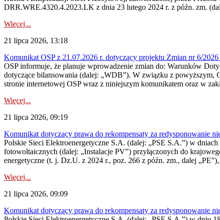
DRR.WRE.4320.4.2023.LK z dnia 23 lutego 2024 r. z późn. zm. (dale
Więcej...
21 lipca 2026, 13:18
Komunikat OSP z 21.07.2026 r. dotyczący projektu Zmian nr 6/20
OSP informuje, że planuje wprowadzenie zmian do: Warunków Dotycz
dotyczące bilansowania (dalej: „WDB”). W związku z powyższym, 
stronie internetowej OSP wraz z niniejszym komunikatem oraz w zak
Więcej...
21 lipca 2026, 09:19
Komunikat dotyczący prawa do rekompensaty za redysponowanie nieryn
Polskie Sieci Elektroenergetyczne S.A. (dalej: „PSE S.A.”) w dniach 1
fotowoltaicznych (dalej: „Instalacje PV”) przyłączonych do krajoweg
energetyczne (t. j. Dz.U. z 2024 r., poz. 266 z późn. zm., dalej „PE”),
Więcej...
21 lipca 2026, 09:09
Komunikat dotyczący prawa do rekompensaty za redysponowanie nier
Polskie Sieci Elektroenergetyczne S.A. (dalej: „PSE S.A.”) w dniu 18 