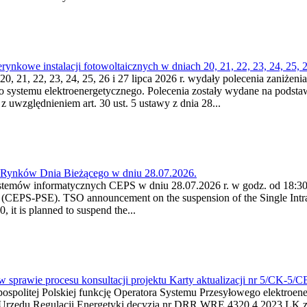
kowe instalacji fotowoltaicznych w dniach 20, 21, 22, 23, 24, 25, 26
0, 21, 22, 23, 24, 25, 26 i 27 lipca 2026 r. wydały polecenia zaniżenia
o systemu elektroenergetycznego. Polecenia zostały wydane na podstawi
 z uwzględnieniem art. 30 ust. 5 ustawy z dnia 28...
a Rynków Dnia Bieżącego w dniu 28.07.2026.
stemów informatycznych CEPS w dniu 28.07.2026 r. w godz. od 18:30 
(CEPS-PSE). TSO announcement on the suspension of the Single Intra
it is planned to suspend the...
w sprawie procesu konsultacji projektu Karty aktualizacji nr 5/CK-5/
ypospolitej Polskiej funkcję Operatora Systemu Przesyłowego elektroe
a Urzędu Regulacji Energetyki decyzją nr DRR.WRE.4320.4.2023.LK z d