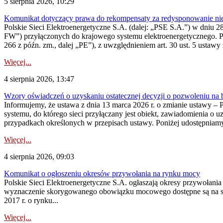
5 sierpnia 2026, 10:29
Komunikat dotyczący prawa do rekompensaty za redysponowanie nier
Polskie Sieci Elektroenergetyczne S.A. (dalej: „PSE S.A.”) w dniu 28 
FW”) przyłączonych do krajowego systemu elektroenergetycznego. Pole
266 z późn. zm., dalej „PE”), z uwzględnieniem art. 30 ust. 5 ustawy z
Więcej...
4 sierpnia 2026, 13:47
Wzory oświadczeń o uzyskaniu ostatecznej decyzji o pozwoleniu na
Informujemy, że ustawa z dnia 13 marca 2026 r. o zmianie ustawy – 
systemu, do którego sieci przyłączany jest obiekt, zawiadomienia o 
przypadkach określonych w przepisach ustawy. Poniżej udostępniam
Więcej...
4 sierpnia 2026, 09:03
Komunikat o ogłoszeniu okresów przywołania na rynku mocy
Polskie Sieci Elektroenergetyczne S.A. ogłaszają okresy przywołan
wyznaczenie skorygowanego obowiązku mocowego dostępne są na stroni
2017 r. o rynku...
Więcej...