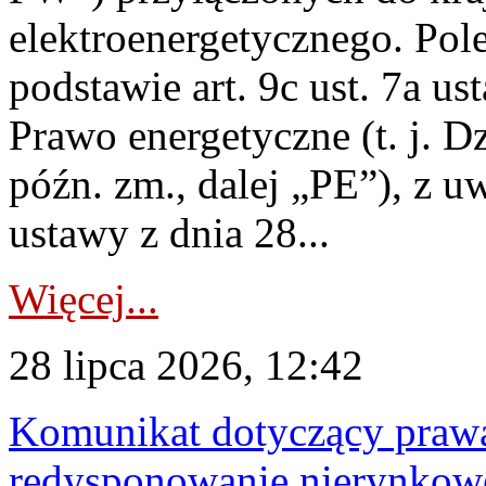
elektroenergetycznego. Pol
podstawie art. 9c ust. 7a us
Prawo energetyczne (t. j. D
późn. zm., dalej „PE”), z u
ustawy z dnia 28...
Więcej...
28 lipca 2026, 12:42
Komunikat dotyczący praw
redysponowanie nierynkowe 