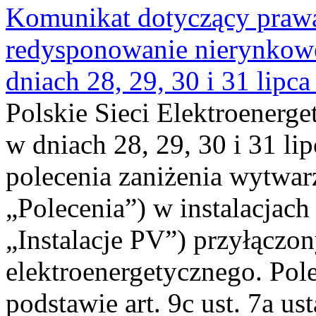
Komunikat dotyczący praw
redysponowanie nierynkowe 
dniach 28, 29, 30 i 31 lipca
Polskie Sieci Elektroenerge
w dniach 28, 29, 30 i 31 lip
polecenia zaniżenia wytwarz
„Polecenia”) w instalacjach
„Instalacje PV”) przyłączo
elektroenergetycznego. Pol
podstawie art. 9c ust. 7a us