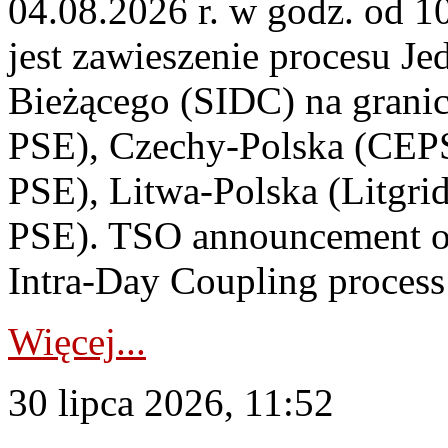
04.08.2026 r. w godz. od 
jest zawieszenie procesu J
Bieżącego (SIDC) na grani
PSE), Czechy-Polska (CEP
PSE), Litwa-Polska (Litgri
PSE). TSO announcement on
Intra-Day Coupling process
Więcej...
30 lipca 2026, 11:52