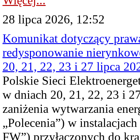
Więcej...
28 lipca 2026, 12:52
Komunikat dotyczący praw
redysponowanie nierynkowe
20, 21, 22, 23 i 27 lipca 202
Polskie Sieci Elektroenerge
w dniach 20, 21, 22, 23 i 2
zaniżenia wytwarzania energi
„Polecenia”) w instalacjach
FW”) przyłączonych do kr