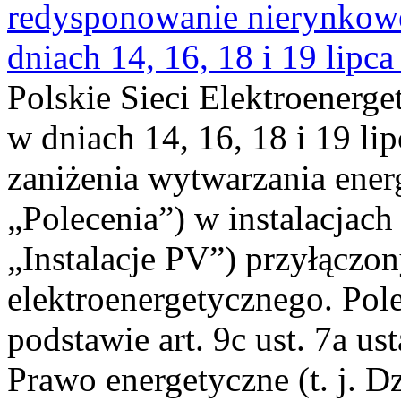
redysponowanie nierynkowe 
dniach 14, 16, 18 i 19 lipca
Polskie Sieci Elektroenerge
w dniach 14, 16, 18 i 19 li
zaniżenia wytwarzania energi
„Polecenia”) w instalacjach
„Instalacje PV”) przyłączo
elektroenergetycznego. Pol
podstawie art. 9c ust. 7a us
Prawo energetyczne (t. j. Dz