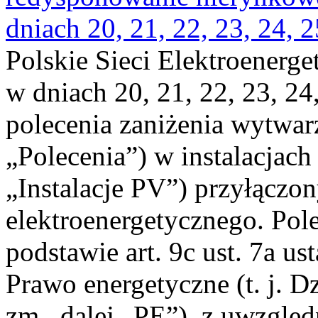
dniach 20, 21, 22, 23, 24, 2
Polskie Sieci Elektroenerge
w dniach 20, 21, 22, 23, 24,
polecenia zaniżenia wytwarz
„Polecenia”) w instalacjach
„Instalacje PV”) przyłączo
elektroenergetycznego. Pol
podstawie art. 9c ust. 7a us
Prawo energetyczne (t. j. Dz
zm., dalej „PE”), z uwzględ