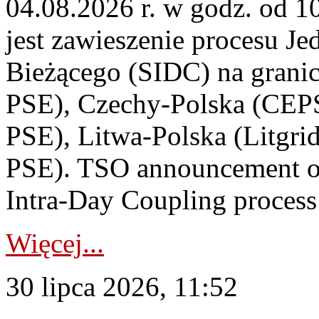
04.08.2026 r. w godz. od 
jest zawieszenie procesu J
Bieżącego (SIDC) na grani
PSE), Czechy-Polska (CEP
PSE), Litwa-Polska (Litgri
PSE). TSO announcement on
Intra-Day Coupling process
Więcej...
30 lipca 2026, 11:52