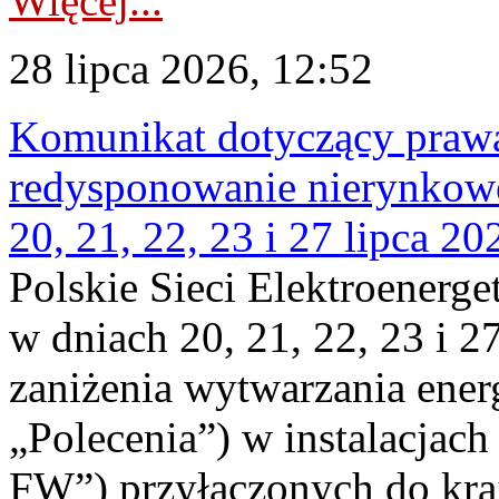
Więcej...
28 lipca 2026, 12:52
Komunikat dotyczący praw
redysponowanie nierynkowe
20, 21, 22, 23 i 27 lipca 202
Polskie Sieci Elektroenerge
w dniach 20, 21, 22, 23 i 2
zaniżenia wytwarzania energi
„Polecenia”) w instalacjach
FW”) przyłączonych do kr