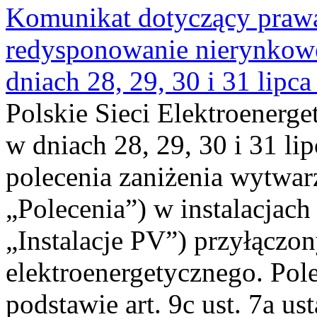
Komunikat dotyczący praw
redysponowanie nierynkowe 
dniach 28, 29, 30 i 31 lipca
Polskie Sieci Elektroenerge
w dniach 28, 29, 30 i 31 lip
polecenia zaniżenia wytwarz
„Polecenia”) w instalacjach
„Instalacje PV”) przyłączo
elektroenergetycznego. Pol
podstawie art. 9c ust. 7a us