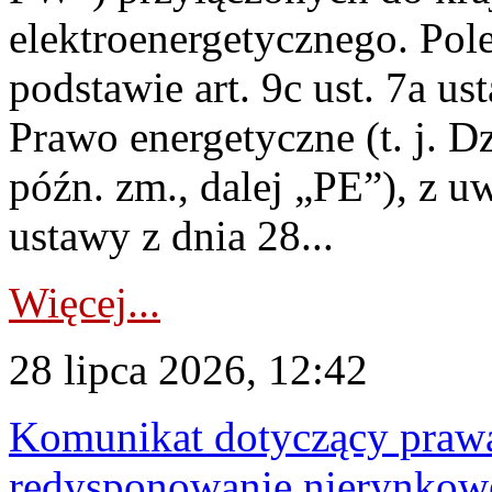
elektroenergetycznego. Pol
podstawie art. 9c ust. 7a us
Prawo energetyczne (t. j. D
późn. zm., dalej „PE”), z u
ustawy z dnia 28...
Więcej...
28 lipca 2026, 12:42
Komunikat dotyczący praw
redysponowanie nierynkowe 