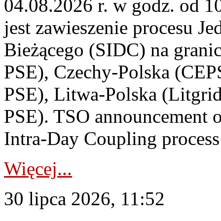
04.08.2026 r. w godz. od 
jest zawieszenie procesu J
Bieżącego (SIDC) na grani
PSE), Czechy-Polska (CEP
PSE), Litwa-Polska (Litgri
PSE). TSO announcement on
Intra-Day Coupling process
Więcej...
30 lipca 2026, 11:52