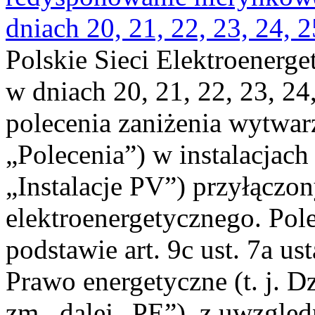
dniach 20, 21, 22, 23, 24, 2
Polskie Sieci Elektroenerge
w dniach 20, 21, 22, 23, 24,
polecenia zaniżenia wytwarz
„Polecenia”) w instalacjach
„Instalacje PV”) przyłączo
elektroenergetycznego. Pol
podstawie art. 9c ust. 7a us
Prawo energetyczne (t. j. Dz
zm., dalej „PE”), z uwzględ