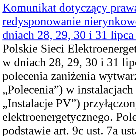
Komunikat dotyczący praw
redysponowanie nierynkowe 
dniach 28, 29, 30 i 31 lipca
Polskie Sieci Elektroenerge
w dniach 28, 29, 30 i 31 lip
polecenia zaniżenia wytwarz
„Polecenia”) w instalacjach
„Instalacje PV”) przyłączo
elektroenergetycznego. Pol
podstawie art. 9c ust. 7a us