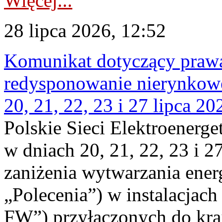
Więcej...
28 lipca 2026, 12:52
Komunikat dotyczący praw
redysponowanie nierynkowe
20, 21, 22, 23 i 27 lipca 202
Polskie Sieci Elektroenerge
w dniach 20, 21, 22, 23 i 2
zaniżenia wytwarzania energi
„Polecenia”) w instalacjach
FW”) przyłączonych do kr