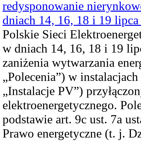
redysponowanie nierynkowe 
dniach 14, 16, 18 i 19 lipca
Polskie Sieci Elektroenerge
w dniach 14, 16, 18 i 19 li
zaniżenia wytwarzania energi
„Polecenia”) w instalacjach
„Instalacje PV”) przyłączo
elektroenergetycznego. Pol
podstawie art. 9c ust. 7a us
Prawo energetyczne (t. j. Dz