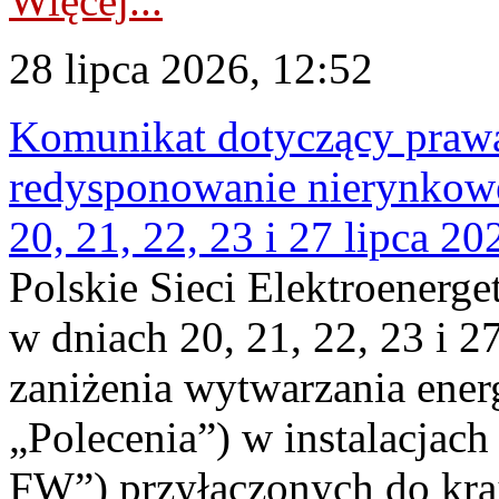
Więcej...
28 lipca 2026, 12:52
Komunikat dotyczący praw
redysponowanie nierynkowe
20, 21, 22, 23 i 27 lipca 202
Polskie Sieci Elektroenerge
w dniach 20, 21, 22, 23 i 2
zaniżenia wytwarzania energi
„Polecenia”) w instalacjach
FW”) przyłączonych do kr