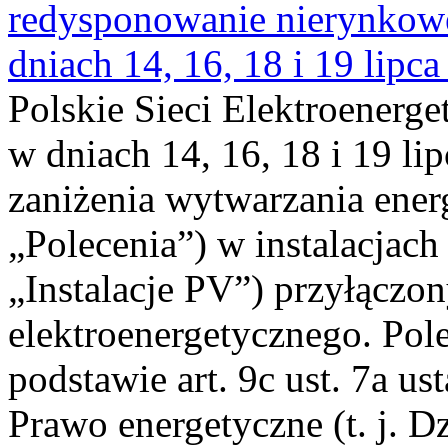
redysponowanie nierynkowe 
dniach 14, 16, 18 i 19 lipca
Polskie Sieci Elektroenerge
w dniach 14, 16, 18 i 19 li
zaniżenia wytwarzania energi
„Polecenia”) w instalacjach
„Instalacje PV”) przyłączo
elektroenergetycznego. Pol
podstawie art. 9c ust. 7a us
Prawo energetyczne (t. j. Dz