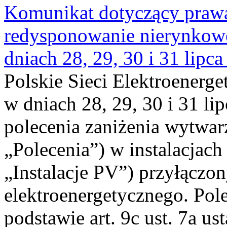
Komunikat dotyczący praw
redysponowanie nierynkowe 
dniach 28, 29, 30 i 31 lipca
Polskie Sieci Elektroenerge
w dniach 28, 29, 30 i 31 lip
polecenia zaniżenia wytwarz
„Polecenia”) w instalacjach
„Instalacje PV”) przyłączo
elektroenergetycznego. Pol
podstawie art. 9c ust. 7a us