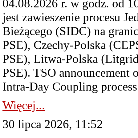
04.08.2026 r. w godz. od 
jest zawieszenie procesu J
Bieżącego (SIDC) na grani
PSE), Czechy-Polska (CEP
PSE), Litwa-Polska (Litgri
PSE). TSO announcement on
Intra-Day Coupling process
Więcej...
30 lipca 2026, 11:52