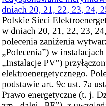
dniach 20, 21, 22, 23, 24, 2
Polskie Sieci Elektroenerge
w dniach 20, 21, 22, 23, 24,
polecenia zaniżenia wytwarz
„Polecenia”) w instalacjach
„Instalacje PV”) przyłączo
elektroenergetycznego. Pol
podstawie art. 9c ust. 7a us
Prawo energetyczne (t. j. Dz
zm., dalej „PE”), z uwzględ