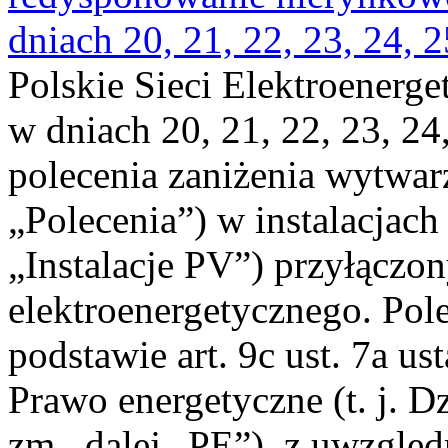
dniach 20, 21, 22, 23, 24, 2
Polskie Sieci Elektroenerge
w dniach 20, 21, 22, 23, 24,
polecenia zaniżenia wytwarz
„Polecenia”) w instalacjach
„Instalacje PV”) przyłączo
elektroenergetycznego. Pol
podstawie art. 9c ust. 7a us
Prawo energetyczne (t. j. Dz
zm., dalej „PE”), z uwzględ