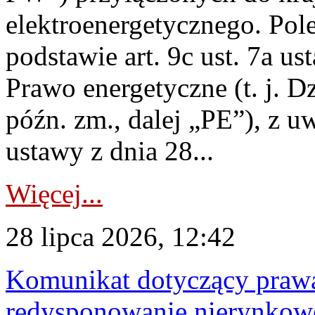
elektroenergetycznego. Pol
podstawie art. 9c ust. 7a us
Prawo energetyczne (t. j. D
późn. zm., dalej „PE”), z u
ustawy z dnia 28...
Więcej...
28 lipca 2026, 12:42
Komunikat dotyczący praw
redysponowanie nierynkowe 