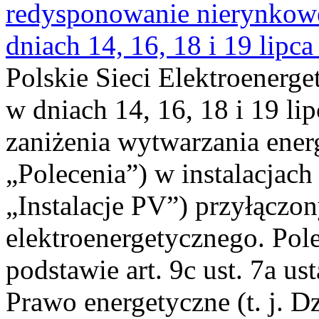
redysponowanie nierynkowe 
dniach 14, 16, 18 i 19 lipca
Polskie Sieci Elektroenerge
w dniach 14, 16, 18 i 19 li
zaniżenia wytwarzania energi
„Polecenia”) w instalacjach
„Instalacje PV”) przyłączo
elektroenergetycznego. Pol
podstawie art. 9c ust. 7a us
Prawo energetyczne (t. j. Dz