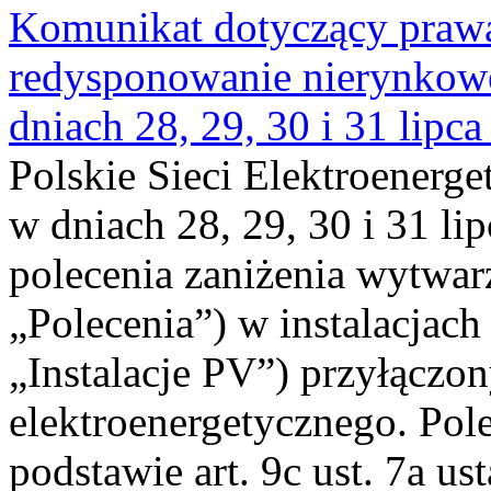
Komunikat dotyczący praw
redysponowanie nierynkowe 
dniach 28, 29, 30 i 31 lipca
Polskie Sieci Elektroenerge
w dniach 28, 29, 30 i 31 lip
polecenia zaniżenia wytwarz
„Polecenia”) w instalacjach
„Instalacje PV”) przyłączo
elektroenergetycznego. Pol
podstawie art. 9c ust. 7a us