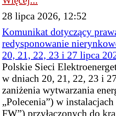
Więcej...
28 lipca 2026, 12:52
Komunikat dotyczący praw
redysponowanie nierynkowe
20, 21, 22, 23 i 27 lipca 202
Polskie Sieci Elektroenerge
w dniach 20, 21, 22, 23 i 2
zaniżenia wytwarzania energi
„Polecenia”) w instalacjach
FW”) przyłączonych do kr