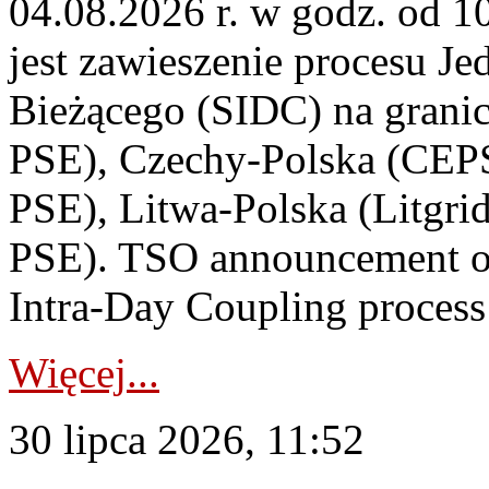
04.08.2026 r. w godz. od 
jest zawieszenie procesu J
Bieżącego (SIDC) na grani
PSE), Czechy-Polska (CEP
PSE), Litwa-Polska (Litgri
PSE). TSO announcement on
Intra-Day Coupling process
Więcej...
30 lipca 2026, 11:52