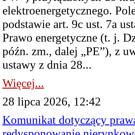
elektroenergetycznego. Pol
podstawie art. 9c ust. 7a us
Prawo energetyczne (t. j. D
późn. zm., dalej „PE”), z u
ustawy z dnia 28...
Więcej...
28 lipca 2026, 12:42
Komunikat dotyczący praw
redysponowanie nierynkowe 