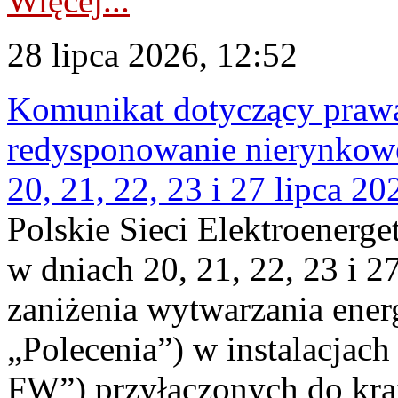
Więcej...
28 lipca 2026, 12:52
Komunikat dotyczący praw
redysponowanie nierynkowe
20, 21, 22, 23 i 27 lipca 202
Polskie Sieci Elektroenerge
w dniach 20, 21, 22, 23 i 2
zaniżenia wytwarzania energi
„Polecenia”) w instalacjach
FW”) przyłączonych do kr