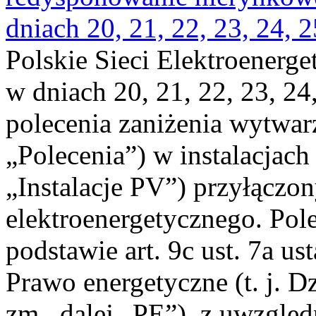
dniach 20, 21, 22, 23, 24, 2
Polskie Sieci Elektroenerge
w dniach 20, 21, 22, 23, 24,
polecenia zaniżenia wytwarz
„Polecenia”) w instalacjach
„Instalacje PV”) przyłączo
elektroenergetycznego. Pol
podstawie art. 9c ust. 7a us
Prawo energetyczne (t. j. Dz
zm., dalej „PE”), z uwzględ