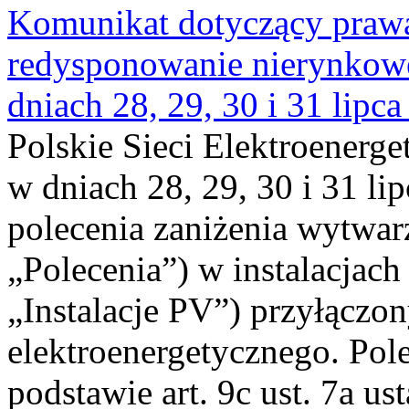
Komunikat dotyczący praw
redysponowanie nierynkowe 
dniach 28, 29, 30 i 31 lipca
Polskie Sieci Elektroenerge
w dniach 28, 29, 30 i 31 lip
polecenia zaniżenia wytwarz
„Polecenia”) w instalacjach
„Instalacje PV”) przyłączo
elektroenergetycznego. Pol
podstawie art. 9c ust. 7a us