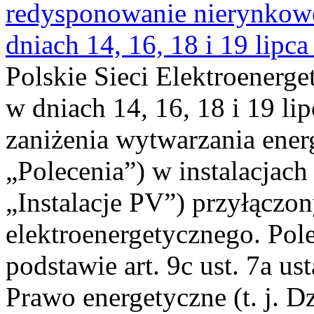
redysponowanie nierynkowe 
dniach 14, 16, 18 i 19 lipca
Polskie Sieci Elektroenerge
w dniach 14, 16, 18 i 19 li
zaniżenia wytwarzania energi
„Polecenia”) w instalacjach
„Instalacje PV”) przyłączo
elektroenergetycznego. Pol
podstawie art. 9c ust. 7a us
Prawo energetyczne (t. j. Dz