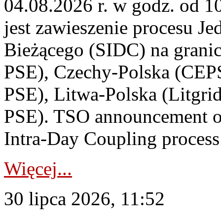
04.08.2026 r. w godz. od 
jest zawieszenie procesu J
Bieżącego (SIDC) na grani
PSE), Czechy-Polska (CEP
PSE), Litwa-Polska (Litgri
PSE). TSO announcement on
Intra-Day Coupling process
Więcej...
30 lipca 2026, 11:52