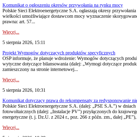
Komunikat o ogłoszeniu okresów przywołania na rynku mocy
Polskie Sieci Elektroenergetyczne S.A. ogłaszają okresy przywołania
wielkości umożliwiające dostawcom mocy wyznaczenie skorygowanego
prawna: art. 57...
Więcej...
5 sierpnia 2026, 15:11
Projekt Wymogów dotyczących produktów specyficznych
OSP informuje, że planuje wdrożenie: Wymogów dotyczących produktów
wytyczne dotyczące bilansowania (dalej: „Wymogi dotyczące produ
zamieszczony na stronie internetowej...
Więcej...
5 sierpnia 2026, 10:31
Komunikat dotyczący prawa do rekompensaty za redysponowanie nieryn
Polskie Sieci Elektroenergetyczne S.A. (dalej: „PSE S.A.”) w dniach 2
fotowoltaicznych (dalej: „Instalacje PV”) przyłączonych do krajoweg
energetyczne (t. j. Dz.U. z 2024 r., poz. 266 z późn. zm., dalej „PE”),
Więcej...