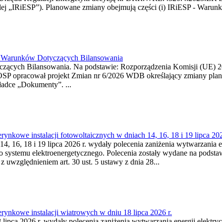
j „IRiESP”). Planowane zmiany obejmują części (i) IRiESP - Warunki 
26 Warunków Dotyczących Bilansowania
ących Bilansowania. Na podstawie: Rozporządzenia Komisji (UE) 2017
OSP opracował projekt Zmian nr 6/2026 WDB określający zmiany pla
ładce „Dokumenty”. ...
kowe instalacji fotowoltaicznych w dniach 14, 16, 18 i 19 lipca 202
4, 16, 18 i 19 lipca 2026 r. wydały polecenia zaniżenia wytwarzania ene
o systemu elektroenergetycznego. Polecenia zostały wydane na podstawi
 z uwzględnieniem art. 30 ust. 5 ustawy z dnia 28...
ynkowe instalacji wiatrowych w dniu 18 lipca 2026 r.
lipca 2026 r. wydały polecenia zaniżenia wytwarzania energii elektrycz