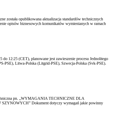
yczne została opublikowana aktualizacja standardów technicznych
owienie opisów biznesowych komunikatów wymienianych w ramach
 do 12:25 (CET), planowane jest zawieszenie procesu Jednolitego
S-PSE), Litwa-Polska (Litgrid-PSE), Szwecja-Polska (Svk-PSE).
kacja Techniczna pn. „WYMAGANIA TECHNICZNE DLA
OWYCH” Dokument dotyczy wymagań jakie powinny