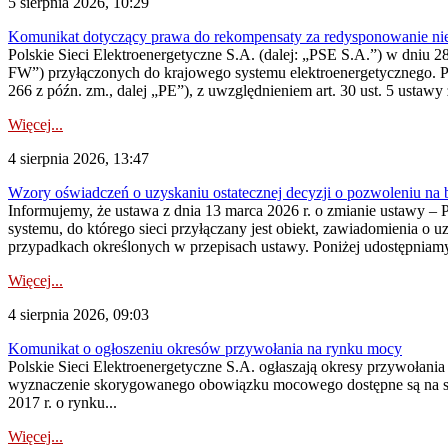
5 sierpnia 2026, 10:29
Komunikat dotyczący prawa do rekompensaty za redysponowanie nier
Polskie Sieci Elektroenergetyczne S.A. (dalej: „PSE S.A.”) w dniu 28 
FW”) przyłączonych do krajowego systemu elektroenergetycznego. Pole
266 z późn. zm., dalej „PE”), z uwzględnieniem art. 30 ust. 5 ustawy z
Więcej...
4 sierpnia 2026, 13:47
Wzory oświadczeń o uzyskaniu ostatecznej decyzji o pozwoleniu na
Informujemy, że ustawa z dnia 13 marca 2026 r. o zmianie ustawy – 
systemu, do którego sieci przyłączany jest obiekt, zawiadomienia o 
przypadkach określonych w przepisach ustawy. Poniżej udostępniam
Więcej...
4 sierpnia 2026, 09:03
Komunikat o ogłoszeniu okresów przywołania na rynku mocy
Polskie Sieci Elektroenergetyczne S.A. ogłaszają okresy przywołan
wyznaczenie skorygowanego obowiązku mocowego dostępne są na stroni
2017 r. o rynku...
Więcej...