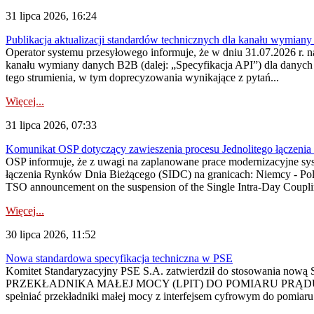
31 lipca 2026, 16:24
Publikacja aktualizacji standardów technicznych dla kanału wymian
Operator systemu przesyłowego informuje, że w dniu 31.07.2026 r. na
kanału wymiany danych B2B (dalej: „Specyfikacja API”) dla dany
tego strumienia, w tym doprecyzowania wynikające z pytań...
Więcej...
31 lipca 2026, 07:33
Komunikat OSP dotyczący zawieszenia procesu Jednolitego łączeni
OSP informuje, że z uwagi na zaplanowane prace modernizacyjne sy
łączenia Rynków Dnia Bieżącego (SIDC) na granicach: Niemcy - Po
TSO announcement on the suspension of the Single Intra-Day Couplin
Więcej...
30 lipca 2026, 11:52
Nowa standardowa specyfikacja techniczna w PSE
Komitet Standaryzacyjny PSE S.A. zatwierdził do stosowania n
PRZEKŁADNIKA MAŁEJ MOCY (LPIT) DO POMIARU PRĄDU
spełniać przekładniki małej mocy z interfejsem cyfrowym do pomiar