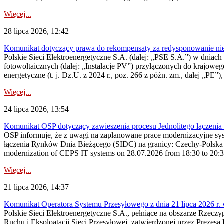
Więcej...
28 lipca 2026, 12:42
Komunikat dotyczący prawa do rekompensaty za redysponowanie nieryn
Polskie Sieci Elektroenergetyczne S.A. (dalej: „PSE S.A.”) w dniach 2
fotowoltaicznych (dalej: „Instalacje PV”) przyłączonych do krajoweg
energetyczne (t. j. Dz.U. z 2024 r., poz. 266 z późn. zm., dalej „PE”),
Więcej...
24 lipca 2026, 13:54
Komunikat OSP dotyczący zawieszenia procesu Jednolitego łączeni
OSP informuje, że z uwagi na zaplanowane prace modernizacyjne sy
łączenia Rynków Dnia Bieżącego (SIDC) na granicy: Czechy-Polska 
modernization of CEPS IT systems on 28.07.2026 from 18:30 to 20:30, 
Więcej...
21 lipca 2026, 14:37
Komunikat Operatora Systemu Przesyłowego z dnia 21 lipca 2026 r. 
Polskie Sieci Elektroenergetyczne S.A., pełniące na obszarze Rzecz
Ruchu i Eksploatacji Sieci Przesyłowej, zatwierdzonej przez Prezes