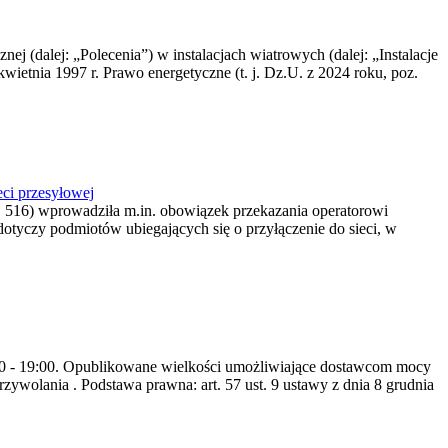
nej (dalej: „Polecenia”) w instalacjach wiatrowych (dalej: „Instalacje
wietnia 1997 r. Prawo energetyczne (t. j. Dz.U. z 2024 roku, poz.
ci przesyłowej
z. 516) wprowadziła m.in. obowiązek przekazania operatorowi
dotyczy podmiotów ubiegających się o przyłączenie do sieci, w
8:00 - 19:00. Opublikowane wielkości umożliwiające dostawcom mocy
ywolania . Podstawa prawna: art. 57 ust. 9 ustawy z dnia 8 grudnia