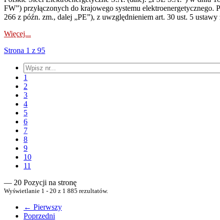
FW”) przyłączonych do krajowego systemu elektroenergetycznego. Pole
266 z późn. zm., dalej „PE”), z uwzględnieniem art. 30 ust. 5 ustawy z
Więcej...
Strona 1 z 95
1
2
3
4
5
6
7
8
9
10
11
— 20 Pozycji na stronę
Wyświetlanie 1 - 20 z 1 885 rezultatów.
← Pierwszy
Poprzedni