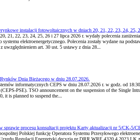
kowe instalacji fotowoltaicznych w dniach 20, 21, 22, 23, 24, 25, 26
0, 21, 22, 23, 24, 25, 26 i 27 lipca 2026 r. wydały polecenia zaniżenia
o systemu elektroenergetycznego. Polecenia zostały wydane na podstawi
 z uwzględnieniem art. 30 ust. 5 ustawy z dnia 28...
a Rynków Dnia Bieżącego w dniu 28.07.2026.
stemów informatycznych CEPS w dniu 28.07.2026 r. w godz. od 18:30 
(CEPS-PSE). TSO announcement on the suspension of the Single Intra
it is planned to suspend the...
w sprawie procesu konsultacji projektu Karty aktualizacji nr 5/CK-5/
ypospolitej Polskiej funkcję Operatora Systemu Przesyłowego elektroe
a Urzędu Regulacji Energetyki decyzją nr DRR.WRE.4320.4.2023.LK z d