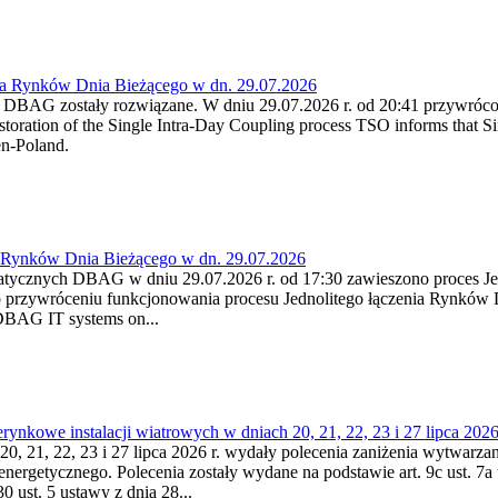
ia Rynków Dnia Bieżącego w dn. 29.07.2026
h DBAG zostały rozwiązane. W dniu 29.07.2026 r. od 20:41 przywróco
ration of the Single Intra-Day Coupling process TSO informs that Si
en-Poland.
a Rynków Dnia Bieżącego w dn. 29.07.2026
atycznych DBAG w dniu 29.07.2026 r. od 17:30 zawieszono proces Je
przywróceniu funkcjonowania procesu Jednolitego łączenia Rynków D
 DBAG IT systems on...
nkowe instalacji wiatrowych w dniach 20, 21, 22, 23 i 27 lipca 2026 
20, 21, 22, 23 i 27 lipca 2026 r. wydały polecenia zaniżenia wytwarzani
nergetycznego. Polecenia zostały wydane na podstawie art. 9c ust. 7a 
0 ust. 5 ustawy z dnia 28...