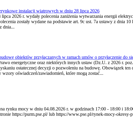
ynkowe instalacji wiatrowych w dniu 28 lipca 2026
lipca 2026 r. wydały polecenia zaniżenia wytwarzania energii elektrycz
cenia zostały wydane na podstawie art. 9c ust. 7a ustawy z dnia 10 k
 dnia...
 budowę obiektów przyłączanych w ramach umów o przyłączenie do sie
Prawo energetyczne oraz niektórych innych ustaw (Dz.U. z 2026 r. po
uzyskaniu ostatecznej decyzji o pozwoleniu na budowę. Obowiązek ten 
y wzory oświadczeń/zawiadomień, które mogą zostać...
ia na rynku mocy w dniu 04.08.2026 r. w godzinach 17:00 - 18:00 i 1
e https://purm.pse.pl/ lub https://www.pse.pl/rynek-mocy-okresy-prz