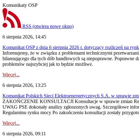
Komunikaty OSP
RSS
(otwiera nowe okno)
6 sierpnia 2026, 14:45
Komunikat OSP z dnia 6 sierpnia 2026 r. dotyczący rozliczeń na rynku
Informujemy, że w związku z problemami technicznymi przetwarzani
bilansującego dla tych dób handlowych są niepoprawne. Poprawne dane
problemów najszybciej jak to będzie możliwe.
Więcej...
6 sierpnia 2026, 13:25
Komunikat Polskich Sieci Elektroenergetycznych S.A. w sprawie z
ZAKOŃCZENIE KONSULTACJI Konsultacje w sprawie zmian Regula
UWAG PSE dokonały analizy zgłoszonych uwag. Szczegółowe informac
Regulaminu rynku mocy Po zakończeniu konsultacji zostały przygoto
Więcej...
6 sierpnia 2026, 09:11