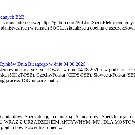
y danych B2B
 stronie internetowej https://github.com/Polskie-Sieci-Elektroenerget
ch planistycznych w ramach SOGL. Aktualizacja obejmuje uszczegół
a Rynków Dnia Bieżącego w dniu 04.08.2026.
stemów informatycznych DBAG w dniu 04.08.2026 r. w godz. od 10:55
lska (50HzT-PSE), Czechy-Polska (CEPS-PSE), Słowacja-Polska (SEP
g process TSO informs that...
ową Standardową Specyfikację Techniczną . Standardowa Specyfi
 WRAZ Z URZĄDZENIEM AKTYWNYM (MU) DLA MOSTÓW SZYN
u prądu (Low-Power Instrument...