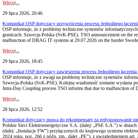
Więcej...
29 lipca 2026, 20:46
Komunikat OSP dotyczący przywrócenia procesu Jednolitego łączen
OSP informuje, że z problemy techniczne systemów informatycznyc
granicach: Szwecja-Polska (SvK-PSE). TSO announcement on the resto
malfunction of DBAG IT systems at 29.07.2026 on the border Swed
Więcej...
29 lipca 2026, 18:45
Komunikat OSP dotyczący zawieszenia procesu Jednolitego łączeni
OSP informuje, że z uwagi na problemy techniczne systemów inform
Szwecja-Polska (SvK-PSE). Kolejna wiadomość zostanie wysłana po 
Intra-Day Coupling process TSO informs that due to malfunction of
Więcej...
28 lipca 2026, 12:52
Komunikat dotyczący prawa do rekompensaty za redysponowanie niery
Polskie Sieci Elektroenergetyczne S.A. (dalej: „PSE S.A.”) w dniach 
(dalej: „Instalacje FW”) przyłączonych do krajowego systemu elektroe
2024 roku, poz. 266 z późn. zm., dalej „PE”), z uwzględnieniem art. 3