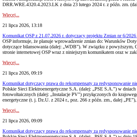
DRR.WRE.4320.4.2023.LK z dnia 23 lutego 2024 r. z późn. zm. (dale
Więcej...
21 lipca 2026, 13:18
Komunikat OSP z 21.07.2026 r. dotyczący projektu Zmian nr 6/20
OSP informuje, że planuje wprowadzenie zmian do: Warunków Dotycz
dotyczące bilansowania (dalej: „WDB”). W związku z powyższym, 
stronie internetowej OSP wraz z niniejszym komunikatem oraz w zak
Więcej...
21 lipca 2026, 09:19
Komunikat dotyczący prawa do rekompensaty za redysponowanie nieryn
Polskie Sieci Elektroenergetyczne S.A. (dalej: „PSE S.A.”) w dniach 1
fotowoltaicznych (dalej: „Instalacje PV”) przyłączonych do krajoweg
energetyczne (t. j. Dz.U. z 2024 r., poz. 266 z późn. zm., dalej „PE”),
Więcej...
21 lipca 2026, 09:09
Komunikat dotyczący prawa do rekompensaty za redysponowanie nier
Polskie Sieci Elektroenergetyczne S.A. (dalej: „PSE S.A.”) w dniu 18 