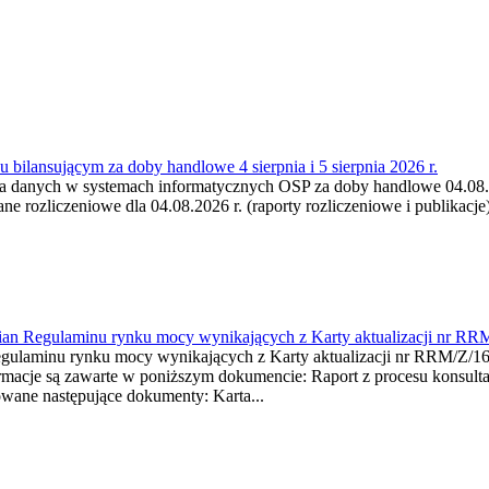
 bilansującym za doby handlowe 4 sierpnia i 5 sierpnia 2026 r.
a danych w systemach informatycznych OSP za doby handlowe 04.08.202
 rozliczeniowe dla 04.08.2026 r. (raporty rozliczeniowe i publikacje)
mian Regulaminu rynku mocy wynikających z Karty aktualizacji nr RR
minu rynku mocy wynikających z Karty aktualizacji nr RRM/Z/
je są zawarte w poniższym dokumencie: Raport z procesu konsultacj
wane następujące dokumenty: Karta...