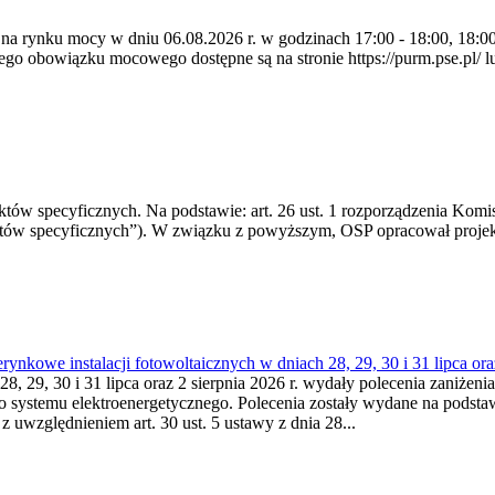
 na rynku mocy w dniu 06.08.2026 r. w godzinach 17:00 - 18:00, 18:00 
 obowiązku mocowego dostępne są na stronie https://purm.pse.pl/ lu
 specyficznych. Na podstawie: art. 26 ust. 1 rozporządzenia Komisji
któw specyficznych”). W związku z powyższym, OSP opracował proje
kowe instalacji fotowoltaicznych w dniach 28, 29, 30 i 31 lipca ora
8, 29, 30 i 31 lipca oraz 2 sierpnia 2026 r. wydały polecenia zaniżenia
o systemu elektroenergetycznego. Polecenia zostały wydane na podstawi
 z uwzględnieniem art. 30 ust. 5 ustawy z dnia 28...