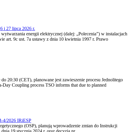
 i 27 lipca 2026 r.
 wytwarzania energii elektrycznej (dalej: „Polecenia”) w instalacjach
e art. 9c ust. 7a ustawy z dnia 10 kwietnia 1997 r. Prawo
do 20:30 (CET), planowane jest zawieszenie procesu Jednolitego
-Day Coupling process TSO informs that due to planned
CB-4/2026 IRiESP
nergetycznego (OSP), planują wprowadzenie zmian do Instrukcji
nia 19 stycznia 2024 r. oraz decyzją nr