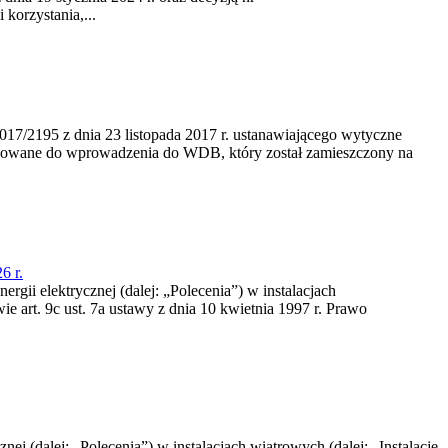
korzystania,...
/2195 z dnia 23‍ listopada 2017 r. ustanawiającego wytyczne
nowane do wprowadzenia do WDB, który został zamieszczony na
6 r.
rgii elektrycznej (dalej: „Polecenia”) w instalacjach
e art. 9c ust. 7a ustawy z dnia 10 kwietnia 1997 r. Prawo
nej (dalej: „Polecenia”) w instalacjach wiatrowych (dalej: „Instalacje