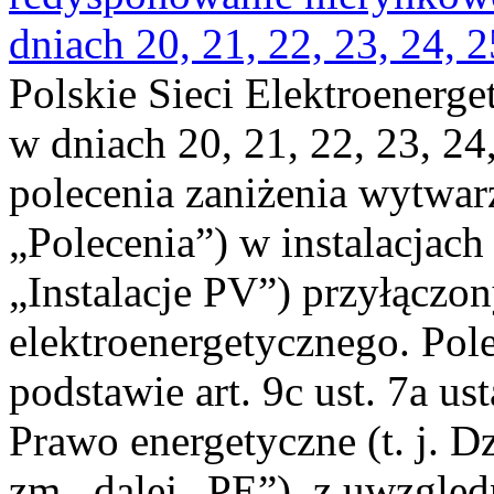
dniach 20, 21, 22, 23, 24, 2
Polskie Sieci Elektroenerge
w dniach 20, 21, 22, 23, 24,
polecenia zaniżenia wytwarz
„Polecenia”) w instalacjach
„Instalacje PV”) przyłączo
elektroenergetycznego. Pol
podstawie art. 9c ust. 7a us
Prawo energetyczne (t. j. Dz
zm., dalej „PE”), z uwzględ