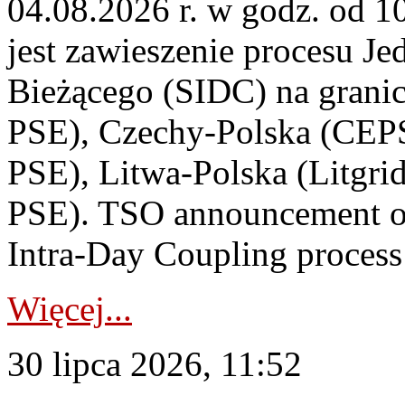
04.08.2026 r. w godz. od 
jest zawieszenie procesu J
Bieżącego (SIDC) na grani
PSE), Czechy-Polska (CEP
PSE), Litwa-Polska (Litgri
PSE). TSO announcement on
Intra-Day Coupling process
Więcej...
30 lipca 2026, 11:52