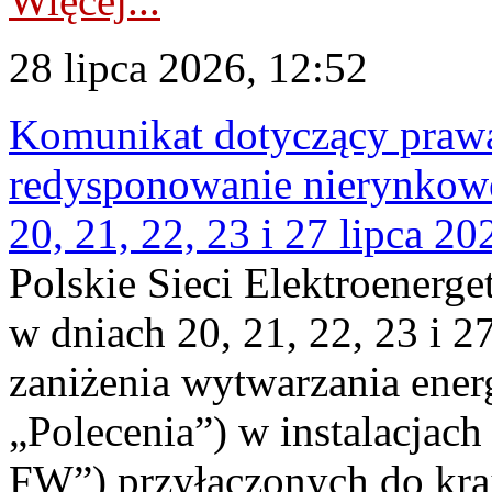
Więcej...
28 lipca 2026, 12:52
Komunikat dotyczący praw
redysponowanie nierynkowe
20, 21, 22, 23 i 27 lipca 202
Polskie Sieci Elektroenerge
w dniach 20, 21, 22, 23 i 2
zaniżenia wytwarzania energi
„Polecenia”) w instalacjach
FW”) przyłączonych do kr