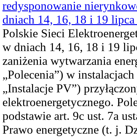
redysponowanie nierynkowe 
dniach 14, 16, 18 i 19 lipca
Polskie Sieci Elektroenerge
w dniach 14, 16, 18 i 19 li
zaniżenia wytwarzania energi
„Polecenia”) w instalacjach
„Instalacje PV”) przyłączo
elektroenergetycznego. Pol
podstawie art. 9c ust. 7a us
Prawo energetyczne (t. j. Dz