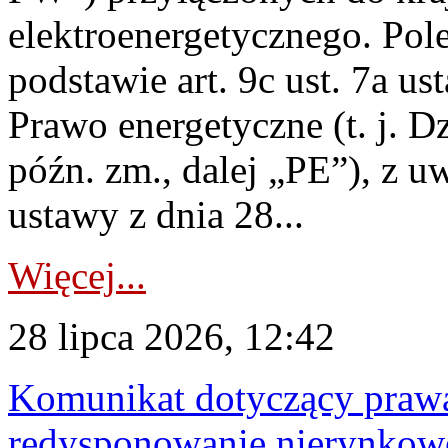
elektroenergetycznego. Pol
podstawie art. 9c ust. 7a us
Prawo energetyczne (t. j. D
późn. zm., dalej „PE”), z u
ustawy z dnia 28...
Więcej...
28 lipca 2026, 12:42
Komunikat dotyczący praw
redysponowanie nierynkowe 