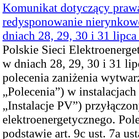
Komunikat dotyczący praw
redysponowanie nierynkowe 
dniach 28, 29, 30 i 31 lipca
Polskie Sieci Elektroenerge
w dniach 28, 29, 30 i 31 lip
polecenia zaniżenia wytwarz
„Polecenia”) w instalacjach
„Instalacje PV”) przyłączo
elektroenergetycznego. Pol
podstawie art. 9c ust. 7a us