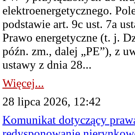
elektroenergetycznego. Pol
podstawie art. 9c ust. 7a us
Prawo energetyczne (t. j. D
późn. zm., dalej „PE”), z u
ustawy z dnia 28...
Więcej...
28 lipca 2026, 12:42
Komunikat dotyczący praw
redysponowanie nierynkowe 