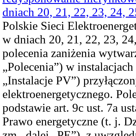
dniach 20, 21, 22, 23, 24, 2
Polskie Sieci Elektroenerge
w dniach 20, 21, 22, 23, 24,
polecenia zaniżenia wytwarz
„Polecenia”) w instalacjach
„Instalacje PV”) przyłączo
elektroenergetycznego. Pol
podstawie art. 9c ust. 7a us
Prawo energetyczne (t. j. Dz
zm., dalej „PE”), z uwzględ