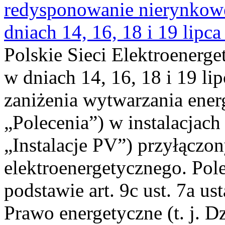
redysponowanie nierynkowe 
dniach 14, 16, 18 i 19 lipca
Polskie Sieci Elektroenerge
w dniach 14, 16, 18 i 19 li
zaniżenia wytwarzania energi
„Polecenia”) w instalacjach
„Instalacje PV”) przyłączo
elektroenergetycznego. Pol
podstawie art. 9c ust. 7a us
Prawo energetyczne (t. j. Dz