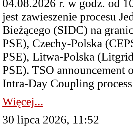
04.08.2026 r. w godz. od 
jest zawieszenie procesu J
Bieżącego (SIDC) na grani
PSE), Czechy-Polska (CEP
PSE), Litwa-Polska (Litgri
PSE). TSO announcement on
Intra-Day Coupling process
Więcej...
30 lipca 2026, 11:52