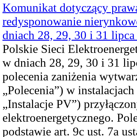
Komunikat dotyczący praw
redysponowanie nierynkowe 
dniach 28, 29, 30 i 31 lipca
Polskie Sieci Elektroenerge
w dniach 28, 29, 30 i 31 lip
polecenia zaniżenia wytwarz
„Polecenia”) w instalacjach
„Instalacje PV”) przyłączo
elektroenergetycznego. Pol
podstawie art. 9c ust. 7a us