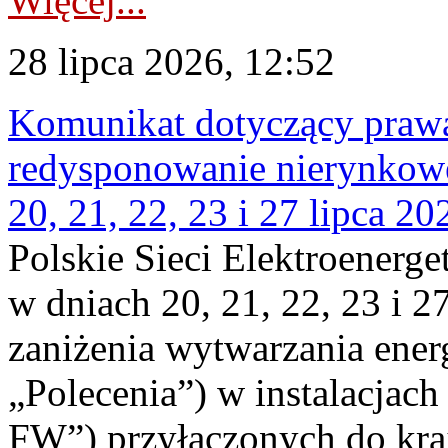
Więcej...
28 lipca 2026, 12:52
Komunikat dotyczący praw
redysponowanie nierynkowe
20, 21, 22, 23 i 27 lipca 202
Polskie Sieci Elektroenerge
w dniach 20, 21, 22, 23 i 2
zaniżenia wytwarzania energi
„Polecenia”) w instalacjach
FW”) przyłączonych do kr