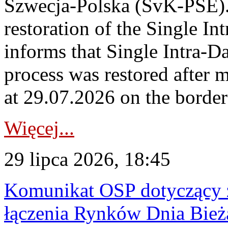
Szwecja-Polska (SvK-PSE)
restoration of the Single I
informs that Single Intra-
process was restored after
at 29.07.2026 on the borde
Więcej...
29 lipca 2026, 18:45
Komunikat OSP dotyczący z
łączenia Rynków Dnia Bież