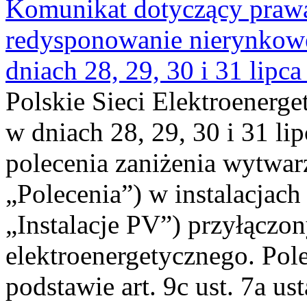
Komunikat dotyczący praw
redysponowanie nierynkowe 
dniach 28, 29, 30 i 31 lipca
Polskie Sieci Elektroenerge
w dniach 28, 29, 30 i 31 lip
polecenia zaniżenia wytwarz
„Polecenia”) w instalacjach
„Instalacje PV”) przyłączo
elektroenergetycznego. Pol
podstawie art. 9c ust. 7a us