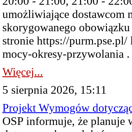
20:00 - 21:00, 21:00 - 22:
umożliwiające dostawcom 
skorygowanego obowiązku 
stronie https://purm.pse.pl/
mocy-okresy-przywolania . 
Więcej...
5 sierpnia 2026, 15:11
Projekt Wymogów dotycząc
OSP informuje, że planuj