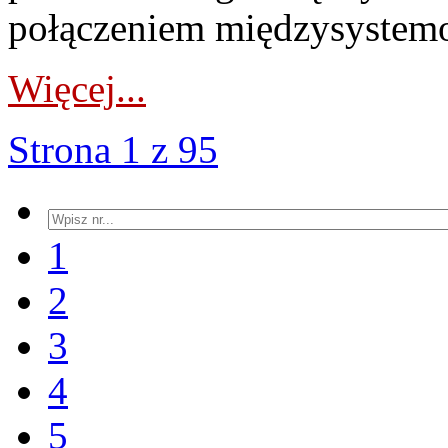
połączeniem międzysystemo
Więcej...
Strona 1 z 95
1
2
3
4
5