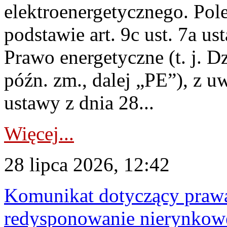
elektroenergetycznego. Pol
podstawie art. 9c ust. 7a us
Prawo energetyczne (t. j. D
późn. zm., dalej „PE”), z u
ustawy z dnia 28...
Więcej...
28 lipca 2026, 12:42
Komunikat dotyczący praw
redysponowanie nierynkowe 