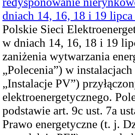
redysponowanie nierynkowe 
dniach 14, 16, 18 i 19 lipca
Polskie Sieci Elektroenerge
w dniach 14, 16, 18 i 19 li
zaniżenia wytwarzania energi
„Polecenia”) w instalacjach
„Instalacje PV”) przyłączo
elektroenergetycznego. Pol
podstawie art. 9c ust. 7a us
Prawo energetyczne (t. j. Dz