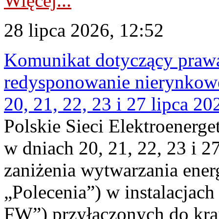
Więcej...
28 lipca 2026, 12:52
Komunikat dotyczący praw
redysponowanie nierynkowe
20, 21, 22, 23 i 27 lipca 202
Polskie Sieci Elektroenerge
w dniach 20, 21, 22, 23 i 2
zaniżenia wytwarzania energi
„Polecenia”) w instalacjach
FW”) przyłączonych do kr