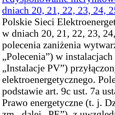
dniach 20, 21, 22, 23, 24, 2
Polskie Sieci Elektroenerge
w dniach 20, 21, 22, 23, 24,
polecenia zaniżenia wytwarz
„Polecenia”) w instalacjach
„Instalacje PV”) przyłączo
elektroenergetycznego. Pol
podstawie art. 9c ust. 7a us
Prawo energetyczne (t. j. Dz
zm., dalej „PE”), z uwzględ