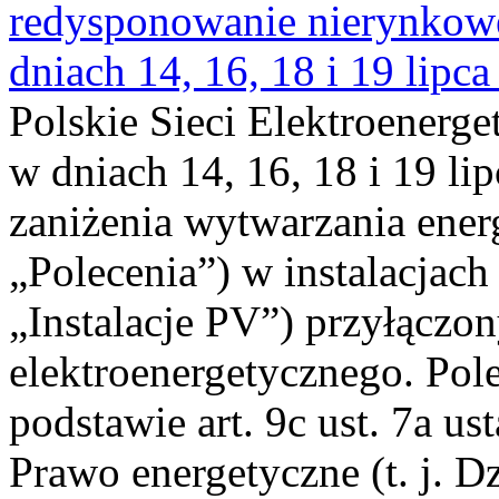
redysponowanie nierynkowe 
dniach 14, 16, 18 i 19 lipca
Polskie Sieci Elektroenerge
w dniach 14, 16, 18 i 19 li
zaniżenia wytwarzania energi
„Polecenia”) w instalacjach
„Instalacje PV”) przyłączo
elektroenergetycznego. Pol
podstawie art. 9c ust. 7a us
Prawo energetyczne (t. j. Dz