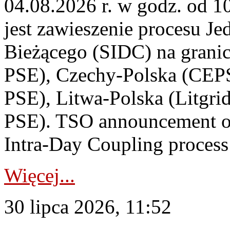
04.08.2026 r. w godz. od 
jest zawieszenie procesu J
Bieżącego (SIDC) na grani
PSE), Czechy-Polska (CEP
PSE), Litwa-Polska (Litgri
PSE). TSO announcement on
Intra-Day Coupling process
Więcej...
30 lipca 2026, 11:52