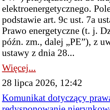
elektroenergetycznego. Pol
podstawie art. 9c ust. 7a us
Prawo energetyczne (t. j. D
późn. zm., dalej „PE”), z u
ustawy z dnia 28...
Więcej...
28 lipca 2026, 12:42
Komunikat dotyczący praw
redysponowanie nierynkowe 