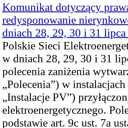
Komunikat dotyczący praw
redysponowanie nierynkowe 
dniach 28, 29, 30 i 31 lipca
Polskie Sieci Elektroenerge
w dniach 28, 29, 30 i 31 lip
polecenia zaniżenia wytwarz
„Polecenia”) w instalacjach
„Instalacje PV”) przyłączo
elektroenergetycznego. Pol
podstawie art. 9c ust. 7a us