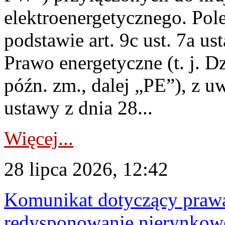
elektroenergetycznego. Pol
podstawie art. 9c ust. 7a us
Prawo energetyczne (t. j. D
późn. zm., dalej „PE”), z u
ustawy z dnia 28...
Więcej...
28 lipca 2026, 12:42
Komunikat dotyczący praw
redysponowanie nierynkowe 