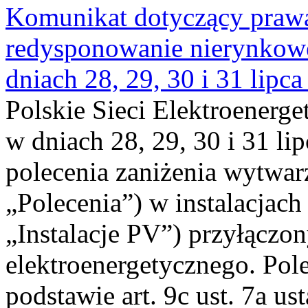
Komunikat dotyczący praw
redysponowanie nierynkowe 
dniach 28, 29, 30 i 31 lipca
Polskie Sieci Elektroenerge
w dniach 28, 29, 30 i 31 lip
polecenia zaniżenia wytwarz
„Polecenia”) w instalacjach
„Instalacje PV”) przyłączo
elektroenergetycznego. Pol
podstawie art. 9c ust. 7a us