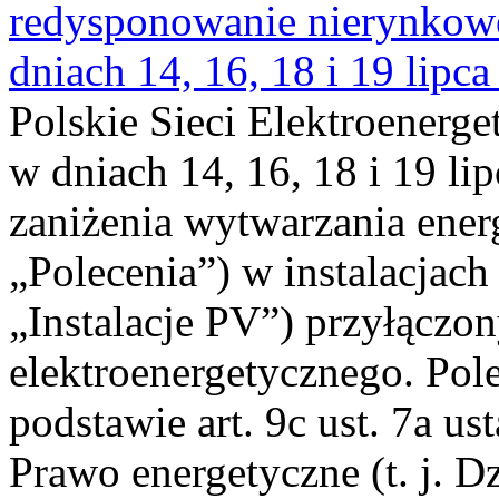
redysponowanie nierynkowe 
dniach 14, 16, 18 i 19 lipca
Polskie Sieci Elektroenerge
w dniach 14, 16, 18 i 19 li
zaniżenia wytwarzania energi
„Polecenia”) w instalacjach
„Instalacje PV”) przyłączo
elektroenergetycznego. Pol
podstawie art. 9c ust. 7a us
Prawo energetyczne (t. j. Dz