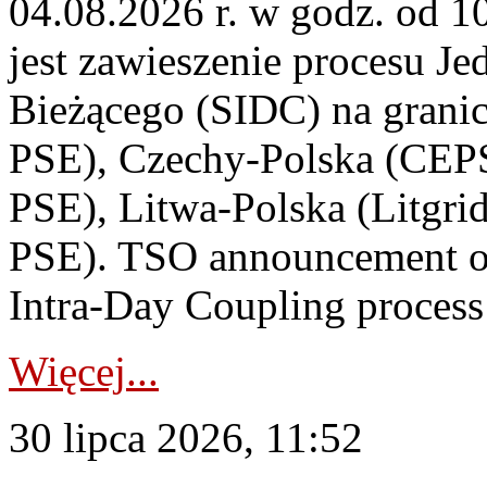
04.08.2026 r. w godz. od 
jest zawieszenie procesu J
Bieżącego (SIDC) na grani
PSE), Czechy-Polska (CEP
PSE), Litwa-Polska (Litgri
PSE). TSO announcement on
Intra-Day Coupling process
Więcej...
30 lipca 2026, 11:52