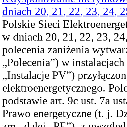
dniach 20, 21, 22, 23, 24, 2
Polskie Sieci Elektroenerge
w dniach 20, 21, 22, 23, 24,
polecenia zaniżenia wytwarz
„Polecenia”) w instalacjach
„Instalacje PV”) przyłączo
elektroenergetycznego. Pol
podstawie art. 9c ust. 7a us
Prawo energetyczne (t. j. Dz
zm., dalej „PE”), z uwzględ