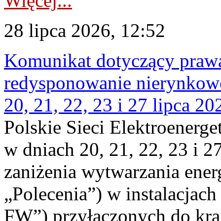
Więcej...
28 lipca 2026, 12:52
Komunikat dotyczący praw
redysponowanie nierynkowe
20, 21, 22, 23 i 27 lipca 202
Polskie Sieci Elektroenerge
w dniach 20, 21, 22, 23 i 2
zaniżenia wytwarzania energi
„Polecenia”) w instalacjach
FW”) przyłączonych do kr