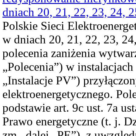
dniach 20, 21, 22, 23, 24, 2
Polskie Sieci Elektroenerge
w dniach 20, 21, 22, 23, 24,
polecenia zaniżenia wytwarz
„Polecenia”) w instalacjach
„Instalacje PV”) przyłączo
elektroenergetycznego. Pol
podstawie art. 9c ust. 7a us
Prawo energetyczne (t. j. Dz
zm., dalej „PE”), z uwzględ