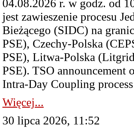
04.08.2026 r. w godz. od 
jest zawieszenie procesu J
Bieżącego (SIDC) na grani
PSE), Czechy-Polska (CEP
PSE), Litwa-Polska (Litgri
PSE). TSO announcement on
Intra-Day Coupling process
Więcej...
30 lipca 2026, 11:52