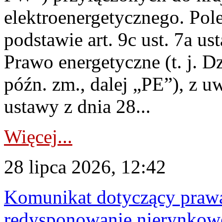
elektroenergetycznego. Pol
podstawie art. 9c ust. 7a us
Prawo energetyczne (t. j. D
późn. zm., dalej „PE”), z u
ustawy z dnia 28...
Więcej...
28 lipca 2026, 12:42
Komunikat dotyczący praw
redysponowanie nierynkowe 