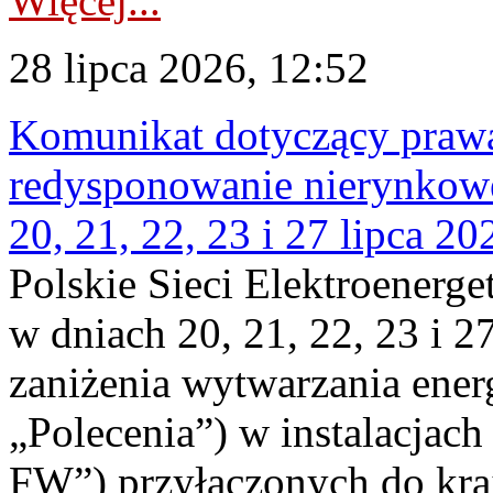
Więcej...
28 lipca 2026, 12:52
Komunikat dotyczący praw
redysponowanie nierynkowe
20, 21, 22, 23 i 27 lipca 202
Polskie Sieci Elektroenerge
w dniach 20, 21, 22, 23 i 2
zaniżenia wytwarzania energi
„Polecenia”) w instalacjach
FW”) przyłączonych do kr