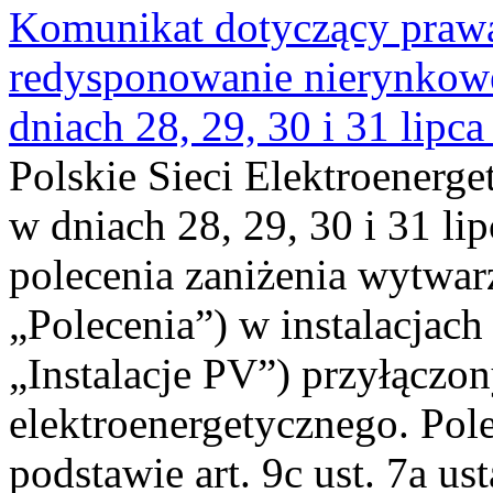
Komunikat dotyczący praw
redysponowanie nierynkowe 
dniach 28, 29, 30 i 31 lipca
Polskie Sieci Elektroenerge
w dniach 28, 29, 30 i 31 lip
polecenia zaniżenia wytwarz
„Polecenia”) w instalacjach
„Instalacje PV”) przyłączo
elektroenergetycznego. Pol
podstawie art. 9c ust. 7a us