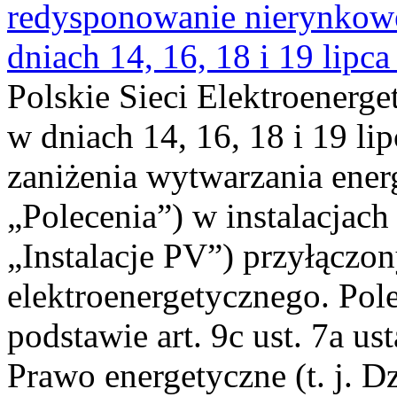
redysponowanie nierynkowe 
dniach 14, 16, 18 i 19 lipca
Polskie Sieci Elektroenerge
w dniach 14, 16, 18 i 19 li
zaniżenia wytwarzania energi
„Polecenia”) w instalacjach
„Instalacje PV”) przyłączo
elektroenergetycznego. Pol
podstawie art. 9c ust. 7a us
Prawo energetyczne (t. j. Dz