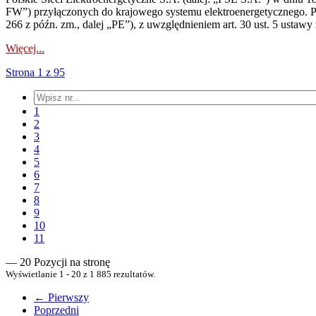
FW”) przyłączonych do krajowego systemu elektroenergetycznego. Pole
266 z późn. zm., dalej „PE”), z uwzględnieniem art. 30 ust. 5 ustawy z
Więcej...
Strona 1 z 95
1
2
3
4
5
6
7
8
9
10
11
— 20 Pozycji na stronę
Wyświetlanie 1 - 20 z 1 885 rezultatów.
← Pierwszy
Poprzedni