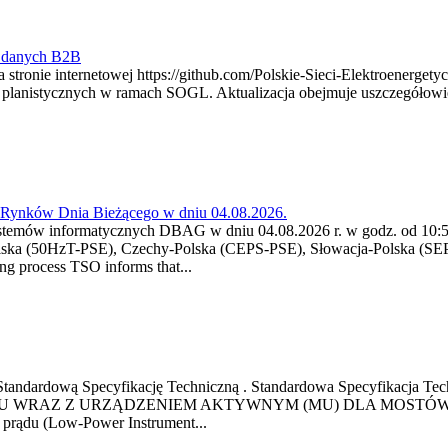
y danych B2B
 stronie internetowej https://github.com/Polskie-Sieci-Elektroenerget
ch planistycznych w ramach SOGL. Aktualizacja obejmuje uszczegół
a Rynków Dnia Bieżącego w dniu 04.08.2026.
stemów informatycznych DBAG w dniu 04.08.2026 r. w godz. od 10:55
lska (50HzT-PSE), Czechy-Polska (CEPS-PSE), Słowacja-Polska (SEP
g process TSO informs that...
ową Standardową Specyfikację Techniczną . Standardowa Specyfi
 WRAZ Z URZĄDZENIEM AKTYWNYM (MU) DLA MOSTÓW SZYN
u prądu (Low-Power Instrument...