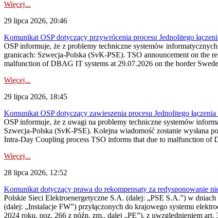
Więcej...
29 lipca 2026, 20:46
Komunikat OSP dotyczący przywrócenia procesu Jednolitego łączen
OSP informuje, że z problemy techniczne systemów informatycznyc
granicach: Szwecja-Polska (SvK-PSE). TSO announcement on the resto
malfunction of DBAG IT systems at 29.07.2026 on the border Swed
Więcej...
29 lipca 2026, 18:45
Komunikat OSP dotyczący zawieszenia procesu Jednolitego łączeni
OSP informuje, że z uwagi na problemy techniczne systemów inform
Szwecja-Polska (SvK-PSE). Kolejna wiadomość zostanie wysłana po 
Intra-Day Coupling process TSO informs that due to malfunction of
Więcej...
28 lipca 2026, 12:52
Komunikat dotyczący prawa do rekompensaty za redysponowanie niery
Polskie Sieci Elektroenergetyczne S.A. (dalej: „PSE S.A.”) w dniach 
(dalej: „Instalacje FW”) przyłączonych do krajowego systemu elektroe
2024 roku, poz. 266 z późn. zm., dalej „PE”), z uwzględnieniem art. 3