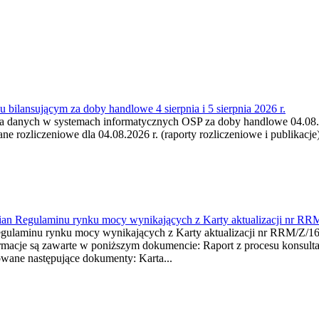
 bilansującym za doby handlowe 4 sierpnia i 5 sierpnia 2026 r.
a danych w systemach informatycznych OSP za doby handlowe 04.08.202
 rozliczeniowe dla 04.08.2026 r. (raporty rozliczeniowe i publikacje)
mian Regulaminu rynku mocy wynikających z Karty aktualizacji nr RR
minu rynku mocy wynikających z Karty aktualizacji nr RRM/Z/
je są zawarte w poniższym dokumencie: Raport z procesu konsultacj
wane następujące dokumenty: Karta...