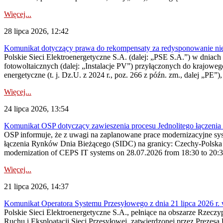
Więcej...
28 lipca 2026, 12:42
Komunikat dotyczący prawa do rekompensaty za redysponowanie nieryn
Polskie Sieci Elektroenergetyczne S.A. (dalej: „PSE S.A.”) w dniach 2
fotowoltaicznych (dalej: „Instalacje PV”) przyłączonych do krajoweg
energetyczne (t. j. Dz.U. z 2024 r., poz. 266 z późn. zm., dalej „PE”),
Więcej...
24 lipca 2026, 13:54
Komunikat OSP dotyczący zawieszenia procesu Jednolitego łączeni
OSP informuje, że z uwagi na zaplanowane prace modernizacyjne sy
łączenia Rynków Dnia Bieżącego (SIDC) na granicy: Czechy-Polska 
modernization of CEPS IT systems on 28.07.2026 from 18:30 to 20:30, 
Więcej...
21 lipca 2026, 14:37
Komunikat Operatora Systemu Przesyłowego z dnia 21 lipca 2026 r. 
Polskie Sieci Elektroenergetyczne S.A., pełniące na obszarze Rzecz
Ruchu i Eksploatacji Sieci Przesyłowej, zatwierdzonej przez Prezes