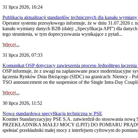
31 lipca 2026, 16:24
Publikacja aktualizacji standardów technicznych dla kanału wymian
Operator systemu przesyłowego informuje, że w dniu 31.07.2026 r. na
kanału wymiany danych B2B (dalej: „Specyfikacja API”) dla dany
tego strumienia, w tym doprecyzowania wynikające z pytań...
Więcej...
31 lipca 2026, 07:33
Komunikat OSP dotyczący zawieszenia procesu Jednolitego łączeni
OSP informuje, że z uwagi na zaplanowane prace modernizacyjne sy
łączenia Rynków Dnia Bieżącego (SIDC) na granicach: Niemcy - Po
TSO announcement on the suspension of the Single Intra-Day Couplin
Więcej...
30 lipca 2026, 11:52
Nowa standardowa specyfikacja techniczna w PSE
Komitet Standaryzacyjny PSE S.A. zatwierdził do stosowania n
PRZEKŁADNIKA MAŁEJ MOCY (LPIT) DO POMIARU PRĄDU
spełniać przekładniki małej mocy z interfejsem cyfrowym do pomiar