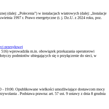
nej (dalej: „Polecenia”) w instalacjach wiatrowych (dalej: „Instalacje
wietnia 1997 r. Prawo energetyczne (t. j. Dz.U. z 2024 roku, poz.
ci przesyłowej
z. 516) wprowadziła m.in. obowiązek przekazania operatorowi
dotyczy podmiotów ubiegających się o przyłączenie do sieci, w
8:00 - 19:00. Opublikowane wielkości umożliwiające dostawcom mocy
ywolania . Podstawa prawna: art. 57 ust. 9 ustawy z dnia 8 grudnia