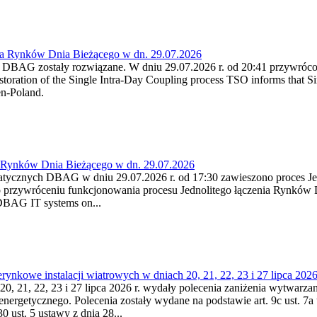
ia Rynków Dnia Bieżącego w dn. 29.07.2026
h DBAG zostały rozwiązane. W dniu 29.07.2026 r. od 20:41 przywróco
ration of the Single Intra-Day Coupling process TSO informs that Si
en-Poland.
a Rynków Dnia Bieżącego w dn. 29.07.2026
atycznych DBAG w dniu 29.07.2026 r. od 17:30 zawieszono proces Je
przywróceniu funkcjonowania procesu Jednolitego łączenia Rynków D
 DBAG IT systems on...
nkowe instalacji wiatrowych w dniach 20, 21, 22, 23 i 27 lipca 2026 
20, 21, 22, 23 i 27 lipca 2026 r. wydały polecenia zaniżenia wytwarzani
nergetycznego. Polecenia zostały wydane na podstawie art. 9c ust. 7a 
0 ust. 5 ustawy z dnia 28...