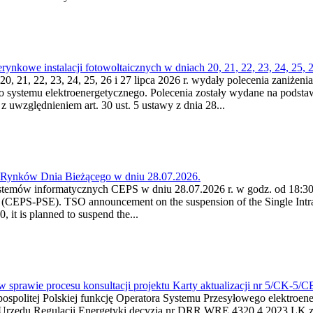
kowe instalacji fotowoltaicznych w dniach 20, 21, 22, 23, 24, 25, 26
0, 21, 22, 23, 24, 25, 26 i 27 lipca 2026 r. wydały polecenia zaniżenia
o systemu elektroenergetycznego. Polecenia zostały wydane na podstawi
 z uwzględnieniem art. 30 ust. 5 ustawy z dnia 28...
a Rynków Dnia Bieżącego w dniu 28.07.2026.
stemów informatycznych CEPS w dniu 28.07.2026 r. w godz. od 18:30 
(CEPS-PSE). TSO announcement on the suspension of the Single Intra
it is planned to suspend the...
w sprawie procesu konsultacji projektu Karty aktualizacji nr 5/CK-5/
ypospolitej Polskiej funkcję Operatora Systemu Przesyłowego elektroe
a Urzędu Regulacji Energetyki decyzją nr DRR.WRE.4320.4.2023.LK z d