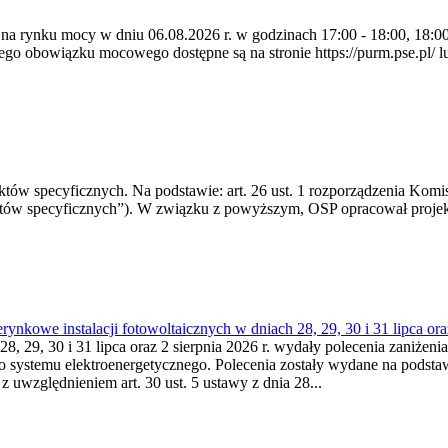
 na rynku mocy w dniu 06.08.2026 r. w godzinach 17:00 - 18:00, 18:00 
 obowiązku mocowego dostępne są na stronie https://purm.pse.pl/ lu
 specyficznych. Na podstawie: art. 26 ust. 1 rozporządzenia Komisji
któw specyficznych”). W związku z powyższym, OSP opracował proje
kowe instalacji fotowoltaicznych w dniach 28, 29, 30 i 31 lipca ora
8, 29, 30 i 31 lipca oraz 2 sierpnia 2026 r. wydały polecenia zaniżenia
o systemu elektroenergetycznego. Polecenia zostały wydane na podstawi
 z uwzględnieniem art. 30 ust. 5 ustawy z dnia 28...