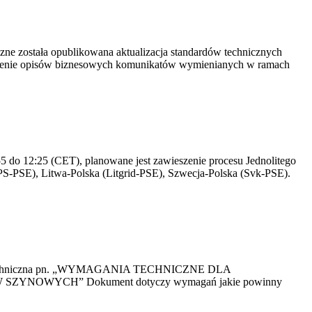
yczne została opublikowana aktualizacja standardów technicznych
owienie opisów biznesowych komunikatów wymienianych w ramach
 do 12:25 (CET), planowane jest zawieszenie procesu Jednolitego
S-PSE), Litwa-Polska (Litgrid-PSE), Szwecja-Polska (Svk-PSE).
kacja Techniczna pn. „WYMAGANIA TECHNICZNE DLA
OWYCH” Dokument dotyczy wymagań jakie powinny