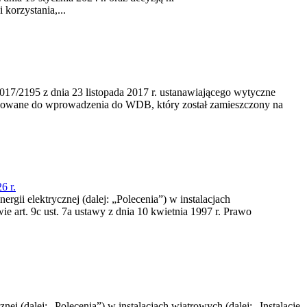
korzystania,...
/2195 z dnia 23‍ listopada 2017 r. ustanawiającego wytyczne
nowane do wprowadzenia do WDB, który został zamieszczony na
6 r.
rgii elektrycznej (dalej: „Polecenia”) w instalacjach
e art. 9c ust. 7a ustawy z dnia 10 kwietnia 1997 r. Prawo
nej (dalej: „Polecenia”) w instalacjach wiatrowych (dalej: „Instalacje