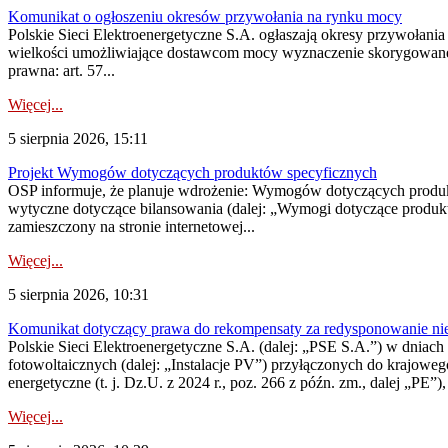
Komunikat o ogłoszeniu okresów przywołania na rynku mocy
Polskie Sieci Elektroenergetyczne S.A. ogłaszają okresy przywołania
wielkości umożliwiające dostawcom mocy wyznaczenie skorygowanego
prawna: art. 57...
Więcej...
5 sierpnia 2026, 15:11
Projekt Wymogów dotyczących produktów specyficznych
OSP informuje, że planuje wdrożenie: Wymogów dotyczących produktów
wytyczne dotyczące bilansowania (dalej: „Wymogi dotyczące produ
zamieszczony na stronie internetowej...
Więcej...
5 sierpnia 2026, 10:31
Komunikat dotyczący prawa do rekompensaty za redysponowanie nieryn
Polskie Sieci Elektroenergetyczne S.A. (dalej: „PSE S.A.”) w dniach 2
fotowoltaicznych (dalej: „Instalacje PV”) przyłączonych do krajoweg
energetyczne (t. j. Dz.U. z 2024 r., poz. 266 z późn. zm., dalej „PE”),
Więcej...