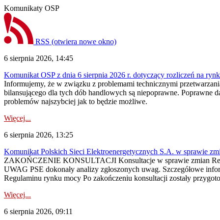
Komunikaty OSP
RSS
(otwiera nowe okno)
6 sierpnia 2026, 14:45
Komunikat OSP z dnia 6 sierpnia 2026 r. dotyczący rozliczeń na rynku
Informujemy, że w związku z problemami technicznymi przetwarzani
bilansującego dla tych dób handlowych są niepoprawne. Poprawne dane
problemów najszybciej jak to będzie możliwe.
Więcej...
6 sierpnia 2026, 13:25
Komunikat Polskich Sieci Elektroenergetycznych S.A. w sprawie z
ZAKOŃCZENIE KONSULTACJI Konsultacje w sprawie zmian Regula
UWAG PSE dokonały analizy zgłoszonych uwag. Szczegółowe informac
Regulaminu rynku mocy Po zakończeniu konsultacji zostały przygoto
Więcej...
6 sierpnia 2026, 09:11