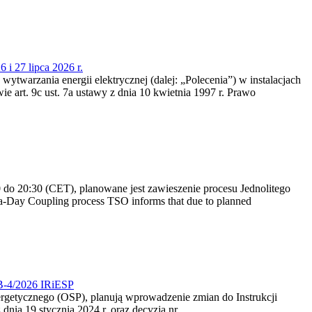
 i 27 lipca 2026 r.
 wytwarzania energii elektrycznej (dalej: „Polecenia”) w instalacjach
e art. 9c ust. 7a ustawy z dnia 10 kwietnia 1997 r. Prawo
do 20:30 (CET), planowane jest zawieszenie procesu Jednolitego
-Day Coupling process TSO informs that due to planned
CB-4/2026 IRiESP
nergetycznego (OSP), planują wprowadzenie zmian do Instrukcji
nia 19 stycznia 2024 r. oraz decyzją nr