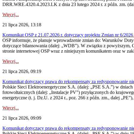
DRR.WRE.4320.4.2023.LK z dnia 23 lutego 2024 r. z późn. zm. (dale
Więcej...
21 lipca 2026, 13:18
Komunikat OSP z 21.07.2026 r. dotyczący projektu Zmian nr 6/20
OSP informuje, że planuje wprowadzenie zmian do: Warunków Dotycz
dotyczące bilansowania (dalej: „WDB”). W związku z powyższym, 
stronie internetowej OSP wraz z niniejszym komunikatem oraz w zak
Więcej...
21 lipca 2026, 09:19
Komunikat dotyczący prawa do rekompensaty za redysponowanie nieryn
Polskie Sieci Elektroenergetyczne S.A. (dalej: „PSE S.A.”) w dniach 1
fotowoltaicznych (dalej: „Instalacje PV”) przyłączonych do krajoweg
energetyczne (t. j. Dz.U. z 2024 r., poz. 266 z późn. zm., dalej „PE”),
Więcej...
21 lipca 2026, 09:09
Komunikat dotyczący prawa do rekompensaty za redysponowanie nier
Polskie Sieci Elektroenergetyczne S.A. (dalej: „PSE S.A.”) w dniu 18 