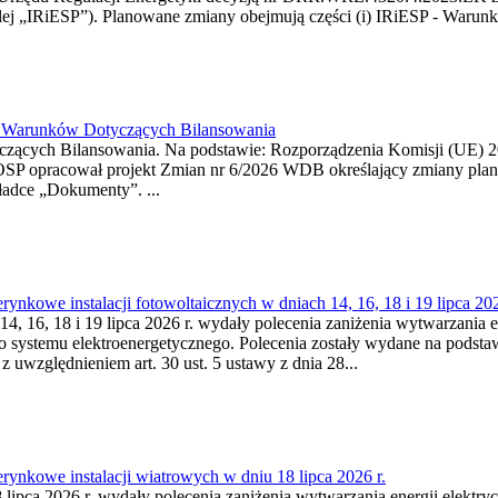
j „IRiESP”). Planowane zmiany obejmują części (i) IRiESP - Warunki 
26 Warunków Dotyczących Bilansowania
ących Bilansowania. Na podstawie: Rozporządzenia Komisji (UE) 2017
OSP opracował projekt Zmian nr 6/2026 WDB określający zmiany pla
ładce „Dokumenty”. ...
kowe instalacji fotowoltaicznych w dniach 14, 16, 18 i 19 lipca 202
4, 16, 18 i 19 lipca 2026 r. wydały polecenia zaniżenia wytwarzania ene
o systemu elektroenergetycznego. Polecenia zostały wydane na podstawi
 z uwzględnieniem art. 30 ust. 5 ustawy z dnia 28...
ynkowe instalacji wiatrowych w dniu 18 lipca 2026 r.
lipca 2026 r. wydały polecenia zaniżenia wytwarzania energii elektrycz