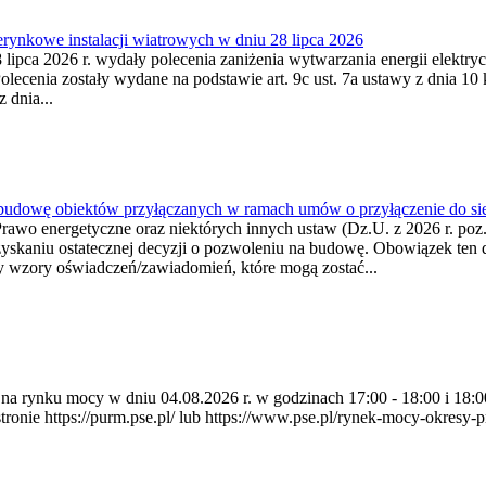
ynkowe instalacji wiatrowych w dniu 28 lipca 2026
lipca 2026 r. wydały polecenia zaniżenia wytwarzania energii elektrycz
cenia zostały wydane na podstawie art. 9c ust. 7a ustawy z dnia 10 k
 dnia...
 budowę obiektów przyłączanych w ramach umów o przyłączenie do sie
Prawo energetyczne oraz niektórych innych ustaw (Dz.U. z 2026 r. po
uzyskaniu ostatecznej decyzji o pozwoleniu na budowę. Obowiązek ten 
y wzory oświadczeń/zawiadomień, które mogą zostać...
ia na rynku mocy w dniu 04.08.2026 r. w godzinach 17:00 - 18:00 i 1
e https://purm.pse.pl/ lub https://www.pse.pl/rynek-mocy-okresy-prz