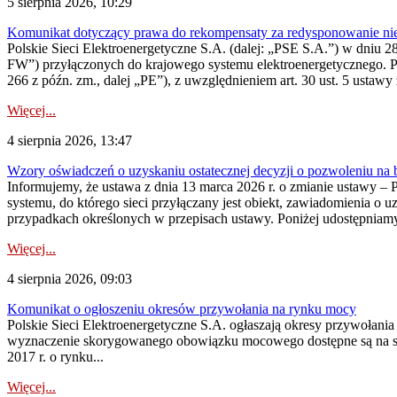
5 sierpnia 2026, 10:29
Komunikat dotyczący prawa do rekompensaty za redysponowanie nier
Polskie Sieci Elektroenergetyczne S.A. (dalej: „PSE S.A.”) w dniu 28 
FW”) przyłączonych do krajowego systemu elektroenergetycznego. Pole
266 z późn. zm., dalej „PE”), z uwzględnieniem art. 30 ust. 5 ustawy z
Więcej...
4 sierpnia 2026, 13:47
Wzory oświadczeń o uzyskaniu ostatecznej decyzji o pozwoleniu na
Informujemy, że ustawa z dnia 13 marca 2026 r. o zmianie ustawy – 
systemu, do którego sieci przyłączany jest obiekt, zawiadomienia o 
przypadkach określonych w przepisach ustawy. Poniżej udostępniam
Więcej...
4 sierpnia 2026, 09:03
Komunikat o ogłoszeniu okresów przywołania na rynku mocy
Polskie Sieci Elektroenergetyczne S.A. ogłaszają okresy przywołan
wyznaczenie skorygowanego obowiązku mocowego dostępne są na stroni
2017 r. o rynku...
Więcej...