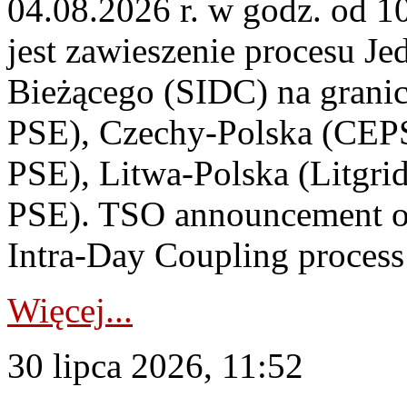
04.08.2026 r. w godz. od 
jest zawieszenie procesu J
Bieżącego (SIDC) na grani
PSE), Czechy-Polska (CEP
PSE), Litwa-Polska (Litgri
PSE). TSO announcement on
Intra-Day Coupling process
Więcej...
30 lipca 2026, 11:52