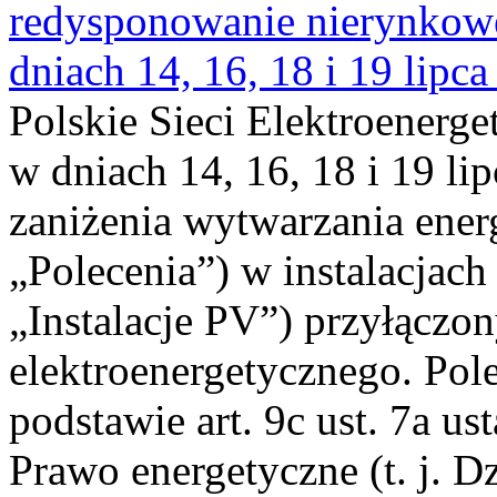
redysponowanie nierynkowe 
dniach 14, 16, 18 i 19 lipca
Polskie Sieci Elektroenerge
w dniach 14, 16, 18 i 19 li
zaniżenia wytwarzania energi
„Polecenia”) w instalacjach
„Instalacje PV”) przyłączo
elektroenergetycznego. Pol
podstawie art. 9c ust. 7a us
Prawo energetyczne (t. j. Dz