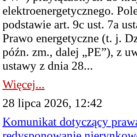
elektroenergetycznego. Pol
podstawie art. 9c ust. 7a us
Prawo energetyczne (t. j. D
późn. zm., dalej „PE”), z u
ustawy z dnia 28...
Więcej...
28 lipca 2026, 12:42
Komunikat dotyczący praw
redysponowanie nierynkowe 