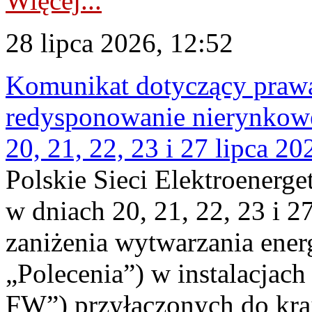
Więcej...
28 lipca 2026, 12:52
Komunikat dotyczący praw
redysponowanie nierynkowe
20, 21, 22, 23 i 27 lipca 202
Polskie Sieci Elektroenerge
w dniach 20, 21, 22, 23 i 2
zaniżenia wytwarzania energi
„Polecenia”) w instalacjach
FW”) przyłączonych do kr