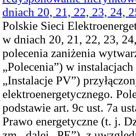
dniach 20, 21, 22, 23, 24, 2
Polskie Sieci Elektroenerge
w dniach 20, 21, 22, 23, 24,
polecenia zaniżenia wytwarz
„Polecenia”) w instalacjach
„Instalacje PV”) przyłączo
elektroenergetycznego. Pol
podstawie art. 9c ust. 7a us
Prawo energetyczne (t. j. Dz
zm., dalej „PE”), z uwzględ