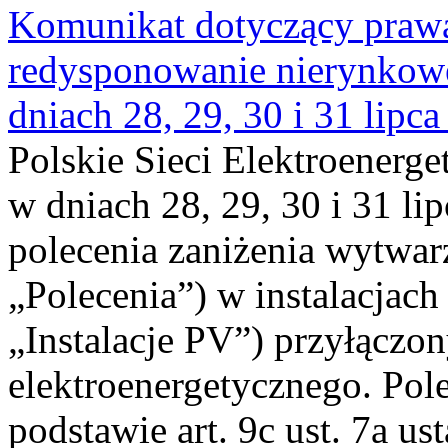
Komunikat dotyczący praw
redysponowanie nierynkowe 
dniach 28, 29, 30 i 31 lipca
Polskie Sieci Elektroenerge
w dniach 28, 29, 30 i 31 lip
polecenia zaniżenia wytwarz
„Polecenia”) w instalacjach
„Instalacje PV”) przyłączo
elektroenergetycznego. Pol
podstawie art. 9c ust. 7a us