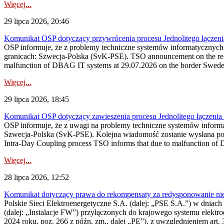
Więcej...
29 lipca 2026, 20:46
Komunikat OSP dotyczący przywrócenia procesu Jednolitego łączen
OSP informuje, że z problemy techniczne systemów informatycznyc
granicach: Szwecja-Polska (SvK-PSE). TSO announcement on the resto
malfunction of DBAG IT systems at 29.07.2026 on the border Swed
Więcej...
29 lipca 2026, 18:45
Komunikat OSP dotyczący zawieszenia procesu Jednolitego łączeni
OSP informuje, że z uwagi na problemy techniczne systemów inform
Szwecja-Polska (SvK-PSE). Kolejna wiadomość zostanie wysłana po 
Intra-Day Coupling process TSO informs that due to malfunction of
Więcej...
28 lipca 2026, 12:52
Komunikat dotyczący prawa do rekompensaty za redysponowanie niery
Polskie Sieci Elektroenergetyczne S.A. (dalej: „PSE S.A.”) w dniach 
(dalej: „Instalacje FW”) przyłączonych do krajowego systemu elektroe
2024 roku, poz. 266 z późn. zm., dalej „PE”), z uwzględnieniem art. 3