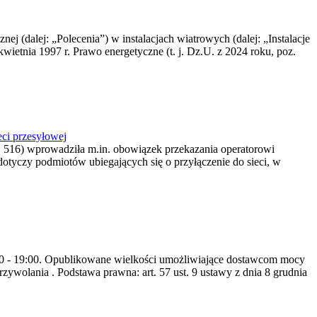
nej (dalej: „Polecenia”) w instalacjach wiatrowych (dalej: „Instalacje
wietnia 1997 r. Prawo energetyczne (t. j. Dz.U. z 2024 roku, poz.
ci przesyłowej
z. 516) wprowadziła m.in. obowiązek przekazania operatorowi
dotyczy podmiotów ubiegających się o przyłączenie do sieci, w
8:00 - 19:00. Opublikowane wielkości umożliwiające dostawcom mocy
ywolania . Podstawa prawna: art. 57 ust. 9 ustawy z dnia 8 grudnia