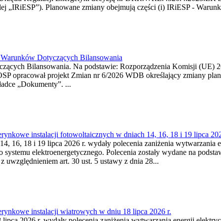
j „IRiESP”). Planowane zmiany obejmują części (i) IRiESP - Warunki 
26 Warunków Dotyczących Bilansowania
ących Bilansowania. Na podstawie: Rozporządzenia Komisji (UE) 2017
OSP opracował projekt Zmian nr 6/2026 WDB określający zmiany pla
ładce „Dokumenty”. ...
kowe instalacji fotowoltaicznych w dniach 14, 16, 18 i 19 lipca 202
4, 16, 18 i 19 lipca 2026 r. wydały polecenia zaniżenia wytwarzania ene
o systemu elektroenergetycznego. Polecenia zostały wydane na podstawi
 z uwzględnieniem art. 30 ust. 5 ustawy z dnia 28...
ynkowe instalacji wiatrowych w dniu 18 lipca 2026 r.
lipca 2026 r. wydały polecenia zaniżenia wytwarzania energii elektrycz