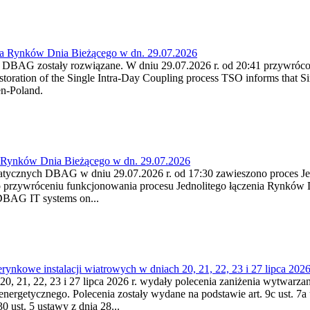
ia Rynków Dnia Bieżącego w dn. 29.07.2026
h DBAG zostały rozwiązane. W dniu 29.07.2026 r. od 20:41 przywróco
ration of the Single Intra-Day Coupling process TSO informs that Si
en-Poland.
a Rynków Dnia Bieżącego w dn. 29.07.2026
atycznych DBAG w dniu 29.07.2026 r. od 17:30 zawieszono proces Je
przywróceniu funkcjonowania procesu Jednolitego łączenia Rynków D
 DBAG IT systems on...
nkowe instalacji wiatrowych w dniach 20, 21, 22, 23 i 27 lipca 2026 
20, 21, 22, 23 i 27 lipca 2026 r. wydały polecenia zaniżenia wytwarzani
nergetycznego. Polecenia zostały wydane na podstawie art. 9c ust. 7a 
0 ust. 5 ustawy z dnia 28...