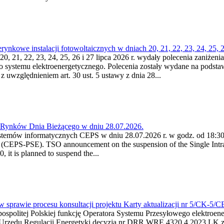
kowe instalacji fotowoltaicznych w dniach 20, 21, 22, 23, 24, 25, 26
0, 21, 22, 23, 24, 25, 26 i 27 lipca 2026 r. wydały polecenia zaniżenia
o systemu elektroenergetycznego. Polecenia zostały wydane na podstawi
 z uwzględnieniem art. 30 ust. 5 ustawy z dnia 28...
a Rynków Dnia Bieżącego w dniu 28.07.2026.
stemów informatycznych CEPS w dniu 28.07.2026 r. w godz. od 18:30 
(CEPS-PSE). TSO announcement on the suspension of the Single Intra
it is planned to suspend the...
w sprawie procesu konsultacji projektu Karty aktualizacji nr 5/CK-5/
ypospolitej Polskiej funkcję Operatora Systemu Przesyłowego elektroe
a Urzędu Regulacji Energetyki decyzją nr DRR.WRE.4320.4.2023.LK z d