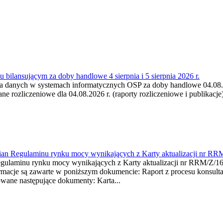
 bilansującym za doby handlowe 4 sierpnia i 5 sierpnia 2026 r.
a danych w systemach informatycznych OSP za doby handlowe 04.08.202
 rozliczeniowe dla 04.08.2026 r. (raporty rozliczeniowe i publikacje)
mian Regulaminu rynku mocy wynikających z Karty aktualizacji nr RR
minu rynku mocy wynikających z Karty aktualizacji nr RRM/Z/
je są zawarte w poniższym dokumencie: Raport z procesu konsultacj
wane następujące dokumenty: Karta...