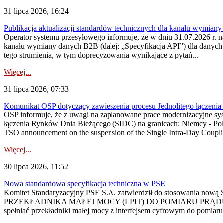
31 lipca 2026, 16:24
Publikacja aktualizacji standardów technicznych dla kanału wymian
Operator systemu przesyłowego informuje, że w dniu 31.07.2026 r. na
kanału wymiany danych B2B (dalej: „Specyfikacja API”) dla dany
tego strumienia, w tym doprecyzowania wynikające z pytań...
Więcej...
31 lipca 2026, 07:33
Komunikat OSP dotyczący zawieszenia procesu Jednolitego łączeni
OSP informuje, że z uwagi na zaplanowane prace modernizacyjne sy
łączenia Rynków Dnia Bieżącego (SIDC) na granicach: Niemcy - Po
TSO announcement on the suspension of the Single Intra-Day Couplin
Więcej...
30 lipca 2026, 11:52
Nowa standardowa specyfikacja techniczna w PSE
Komitet Standaryzacyjny PSE S.A. zatwierdził do stosowania n
PRZEKŁADNIKA MAŁEJ MOCY (LPIT) DO POMIARU PRĄDU
spełniać przekładniki małej mocy z interfejsem cyfrowym do pomiar