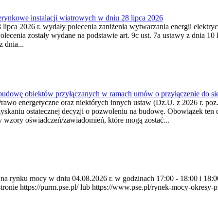
ynkowe instalacji wiatrowych w dniu 28 lipca 2026
lipca 2026 r. wydały polecenia zaniżenia wytwarzania energii elektrycz
cenia zostały wydane na podstawie art. 9c ust. 7a ustawy z dnia 10 k
 dnia...
 budowę obiektów przyłączanych w ramach umów o przyłączenie do sie
Prawo energetyczne oraz niektórych innych ustaw (Dz.U. z 2026 r. po
uzyskaniu ostatecznej decyzji o pozwoleniu na budowę. Obowiązek ten 
y wzory oświadczeń/zawiadomień, które mogą zostać...
ia na rynku mocy w dniu 04.08.2026 r. w godzinach 17:00 - 18:00 i 1
e https://purm.pse.pl/ lub https://www.pse.pl/rynek-mocy-okresy-prz