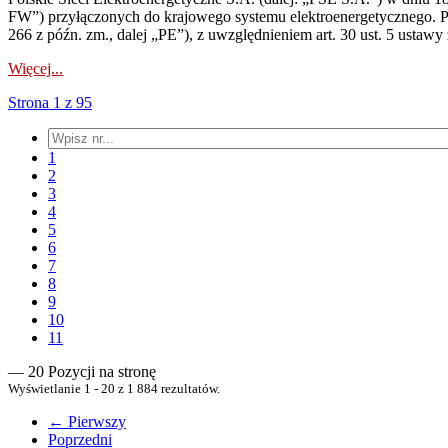
FW”) przyłączonych do krajowego systemu elektroenergetycznego. Pole
266 z późn. zm., dalej „PE”), z uwzględnieniem art. 30 ust. 5 ustawy z
Więcej...
Strona 1 z 95
1
2
3
4
5
6
7
8
9
10
11
— 20 Pozycji na stronę
Wyświetlanie 1 - 20 z 1 884 rezultatów.
← Pierwszy
Poprzedni