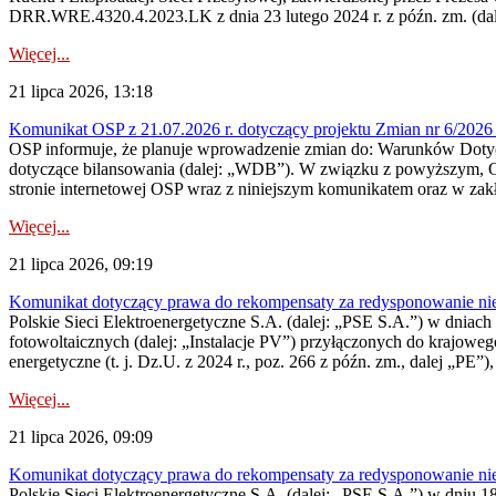
DRR.WRE.4320.4.2023.LK z dnia 23 lutego 2024 r. z późn. zm. (dale
Więcej...
21 lipca 2026, 13:18
Komunikat OSP z 21.07.2026 r. dotyczący projektu Zmian nr 6/20
OSP informuje, że planuje wprowadzenie zmian do: Warunków Dotycz
dotyczące bilansowania (dalej: „WDB”). W związku z powyższym, 
stronie internetowej OSP wraz z niniejszym komunikatem oraz w zak
Więcej...
21 lipca 2026, 09:19
Komunikat dotyczący prawa do rekompensaty za redysponowanie nieryn
Polskie Sieci Elektroenergetyczne S.A. (dalej: „PSE S.A.”) w dniach 1
fotowoltaicznych (dalej: „Instalacje PV”) przyłączonych do krajoweg
energetyczne (t. j. Dz.U. z 2024 r., poz. 266 z późn. zm., dalej „PE”),
Więcej...
21 lipca 2026, 09:09
Komunikat dotyczący prawa do rekompensaty za redysponowanie nier
Polskie Sieci Elektroenergetyczne S.A. (dalej: „PSE S.A.”) w dniu 18 