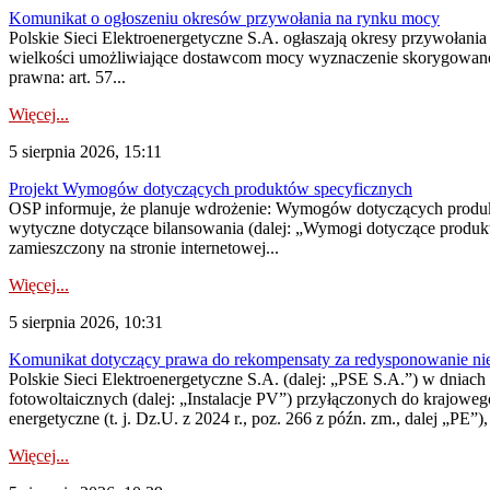
Komunikat o ogłoszeniu okresów przywołania na rynku mocy
Polskie Sieci Elektroenergetyczne S.A. ogłaszają okresy przywołania
wielkości umożliwiające dostawcom mocy wyznaczenie skorygowanego
prawna: art. 57...
Więcej...
5 sierpnia 2026, 15:11
Projekt Wymogów dotyczących produktów specyficznych
OSP informuje, że planuje wdrożenie: Wymogów dotyczących produktów
wytyczne dotyczące bilansowania (dalej: „Wymogi dotyczące produ
zamieszczony na stronie internetowej...
Więcej...
5 sierpnia 2026, 10:31
Komunikat dotyczący prawa do rekompensaty za redysponowanie nieryn
Polskie Sieci Elektroenergetyczne S.A. (dalej: „PSE S.A.”) w dniach 2
fotowoltaicznych (dalej: „Instalacje PV”) przyłączonych do krajoweg
energetyczne (t. j. Dz.U. z 2024 r., poz. 266 z późn. zm., dalej „PE”),
Więcej...