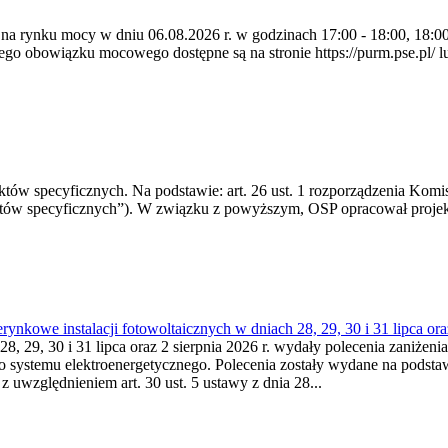
 na rynku mocy w dniu 06.08.2026 r. w godzinach 17:00 - 18:00, 18:00 
 obowiązku mocowego dostępne są na stronie https://purm.pse.pl/ lu
 specyficznych. Na podstawie: art. 26 ust. 1 rozporządzenia Komisji
któw specyficznych”). W związku z powyższym, OSP opracował proje
kowe instalacji fotowoltaicznych w dniach 28, 29, 30 i 31 lipca ora
8, 29, 30 i 31 lipca oraz 2 sierpnia 2026 r. wydały polecenia zaniżenia
o systemu elektroenergetycznego. Polecenia zostały wydane na podstawi
 z uwzględnieniem art. 30 ust. 5 ustawy z dnia 28...