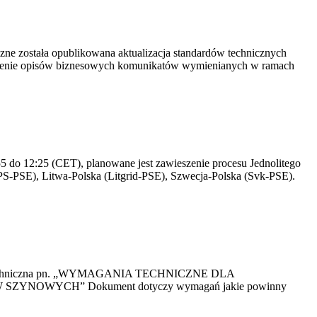
yczne została opublikowana aktualizacja standardów technicznych
owienie opisów biznesowych komunikatów wymienianych w ramach
 do 12:25 (CET), planowane jest zawieszenie procesu Jednolitego
S-PSE), Litwa-Polska (Litgrid-PSE), Szwecja-Polska (Svk-PSE).
kacja Techniczna pn. „WYMAGANIA TECHNICZNE DLA
OWYCH” Dokument dotyczy wymagań jakie powinny