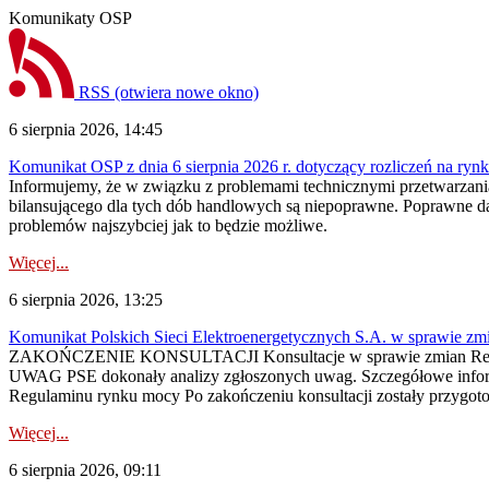
Komunikaty OSP
RSS
(otwiera nowe okno)
6 sierpnia 2026, 14:45
Komunikat OSP z dnia 6 sierpnia 2026 r. dotyczący rozliczeń na rynku
Informujemy, że w związku z problemami technicznymi przetwarzani
bilansującego dla tych dób handlowych są niepoprawne. Poprawne dane
problemów najszybciej jak to będzie możliwe.
Więcej...
6 sierpnia 2026, 13:25
Komunikat Polskich Sieci Elektroenergetycznych S.A. w sprawie z
ZAKOŃCZENIE KONSULTACJI Konsultacje w sprawie zmian Regula
UWAG PSE dokonały analizy zgłoszonych uwag. Szczegółowe informac
Regulaminu rynku mocy Po zakończeniu konsultacji zostały przygoto
Więcej...
6 sierpnia 2026, 09:11