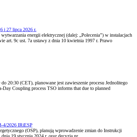
 i 27 lipca 2026 r.
 wytwarzania energii elektrycznej (dalej: „Polecenia”) w instalacjach
e art. 9c ust. 7a ustawy z dnia 10 kwietnia 1997 r. Prawo
do 20:30 (CET), planowane jest zawieszenie procesu Jednolitego
-Day Coupling process TSO informs that due to planned
CB-4/2026 IRiESP
nergetycznego (OSP), planują wprowadzenie zmian do Instrukcji
nia 19 stycznia 2024 r. oraz decyzją nr