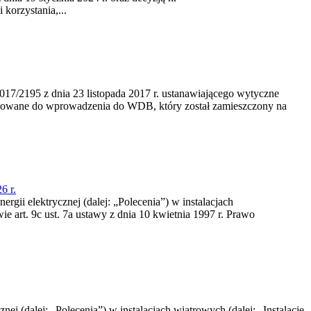
korzystania,...
/2195 z dnia 23‍ listopada 2017 r. ustanawiającego wytyczne
nowane do wprowadzenia do WDB, który został zamieszczony na
6 r.
rgii elektrycznej (dalej: „Polecenia”) w instalacjach
e art. 9c ust. 7a ustawy z dnia 10 kwietnia 1997 r. Prawo
nej (dalej: „Polecenia”) w instalacjach wiatrowych (dalej: „Instalacje