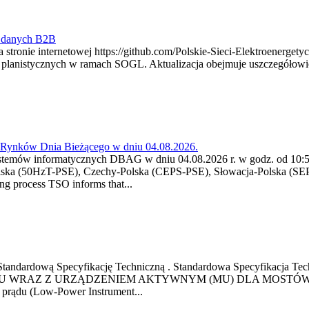
y danych B2B
 stronie internetowej https://github.com/Polskie-Sieci-Elektroenerget
ch planistycznych w ramach SOGL. Aktualizacja obejmuje uszczegół
a Rynków Dnia Bieżącego w dniu 04.08.2026.
stemów informatycznych DBAG w dniu 04.08.2026 r. w godz. od 10:55
lska (50HzT-PSE), Czechy-Polska (CEPS-PSE), Słowacja-Polska (SEP
g process TSO informs that...
ową Standardową Specyfikację Techniczną . Standardowa Specyfi
 WRAZ Z URZĄDZENIEM AKTYWNYM (MU) DLA MOSTÓW SZYN
u prądu (Low-Power Instrument...