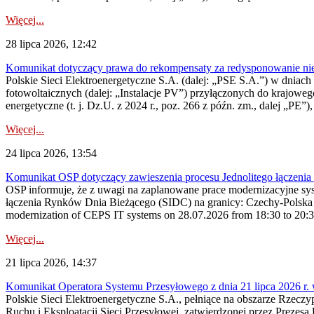
Więcej...
28 lipca 2026, 12:42
Komunikat dotyczący prawa do rekompensaty za redysponowanie nieryn
Polskie Sieci Elektroenergetyczne S.A. (dalej: „PSE S.A.”) w dniach 2
fotowoltaicznych (dalej: „Instalacje PV”) przyłączonych do krajoweg
energetyczne (t. j. Dz.U. z 2024 r., poz. 266 z późn. zm., dalej „PE”),
Więcej...
24 lipca 2026, 13:54
Komunikat OSP dotyczący zawieszenia procesu Jednolitego łączeni
OSP informuje, że z uwagi na zaplanowane prace modernizacyjne sy
łączenia Rynków Dnia Bieżącego (SIDC) na granicy: Czechy-Polska 
modernization of CEPS IT systems on 28.07.2026 from 18:30 to 20:30, 
Więcej...
21 lipca 2026, 14:37
Komunikat Operatora Systemu Przesyłowego z dnia 21 lipca 2026 r. 
Polskie Sieci Elektroenergetyczne S.A., pełniące na obszarze Rzecz
Ruchu i Eksploatacji Sieci Przesyłowej, zatwierdzonej przez Prezes