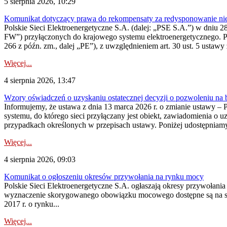
5 sierpnia 2026, 10:29
Komunikat dotyczący prawa do rekompensaty za redysponowanie nier
Polskie Sieci Elektroenergetyczne S.A. (dalej: „PSE S.A.”) w dniu 28 
FW”) przyłączonych do krajowego systemu elektroenergetycznego. Pole
266 z późn. zm., dalej „PE”), z uwzględnieniem art. 30 ust. 5 ustawy z
Więcej...
4 sierpnia 2026, 13:47
Wzory oświadczeń o uzyskaniu ostatecznej decyzji o pozwoleniu na
Informujemy, że ustawa z dnia 13 marca 2026 r. o zmianie ustawy – 
systemu, do którego sieci przyłączany jest obiekt, zawiadomienia o 
przypadkach określonych w przepisach ustawy. Poniżej udostępniam
Więcej...
4 sierpnia 2026, 09:03
Komunikat o ogłoszeniu okresów przywołania na rynku mocy
Polskie Sieci Elektroenergetyczne S.A. ogłaszają okresy przywołan
wyznaczenie skorygowanego obowiązku mocowego dostępne są na stroni
2017 r. o rynku...
Więcej...