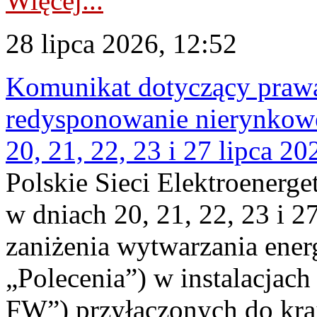
Więcej...
28 lipca 2026, 12:52
Komunikat dotyczący praw
redysponowanie nierynkowe
20, 21, 22, 23 i 27 lipca 202
Polskie Sieci Elektroenerge
w dniach 20, 21, 22, 23 i 2
zaniżenia wytwarzania energi
„Polecenia”) w instalacjach
FW”) przyłączonych do kr