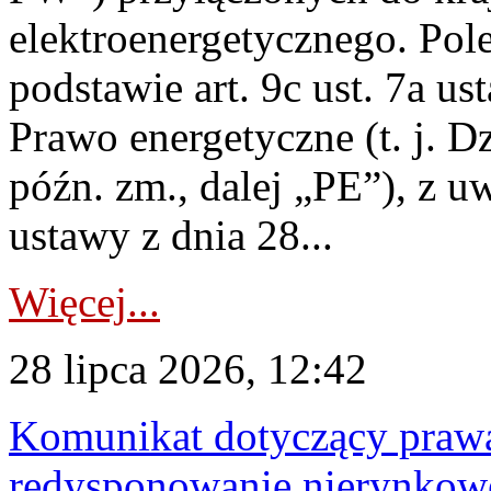
elektroenergetycznego. Pol
podstawie art. 9c ust. 7a us
Prawo energetyczne (t. j. D
późn. zm., dalej „PE”), z u
ustawy z dnia 28...
Więcej...
28 lipca 2026, 12:42
Komunikat dotyczący praw
redysponowanie nierynkowe 