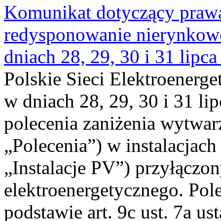
Komunikat dotyczący praw
redysponowanie nierynkowe 
dniach 28, 29, 30 i 31 lipca
Polskie Sieci Elektroenerge
w dniach 28, 29, 30 i 31 lip
polecenia zaniżenia wytwarz
„Polecenia”) w instalacjach
„Instalacje PV”) przyłączo
elektroenergetycznego. Pol
podstawie art. 9c ust. 7a us