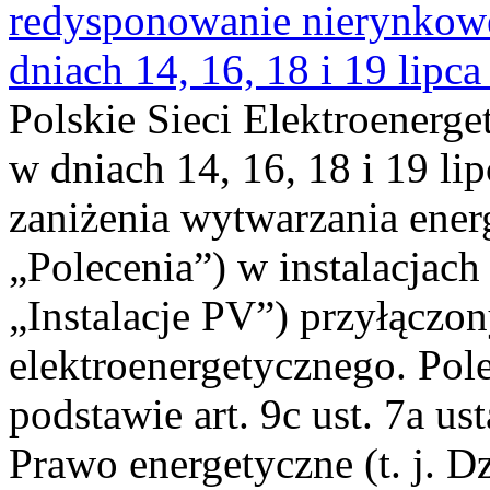
redysponowanie nierynkowe 
dniach 14, 16, 18 i 19 lipca
Polskie Sieci Elektroenerge
w dniach 14, 16, 18 i 19 li
zaniżenia wytwarzania energi
„Polecenia”) w instalacjach
„Instalacje PV”) przyłączo
elektroenergetycznego. Pol
podstawie art. 9c ust. 7a us
Prawo energetyczne (t. j. Dz