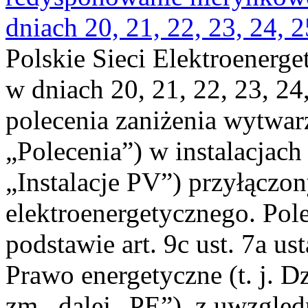
dniach 20, 21, 22, 23, 24, 2
Polskie Sieci Elektroenerge
w dniach 20, 21, 22, 23, 24,
polecenia zaniżenia wytwarz
„Polecenia”) w instalacjach
„Instalacje PV”) przyłączo
elektroenergetycznego. Pol
podstawie art. 9c ust. 7a us
Prawo energetyczne (t. j. Dz
zm., dalej „PE”), z uwzględ