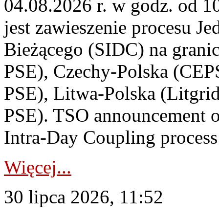
04.08.2026 r. w godz. od 
jest zawieszenie procesu J
Bieżącego (SIDC) na grani
PSE), Czechy-Polska (CEP
PSE), Litwa-Polska (Litgri
PSE). TSO announcement on
Intra-Day Coupling process
Więcej...
30 lipca 2026, 11:52