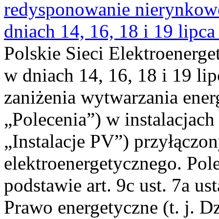
redysponowanie nierynkowe 
dniach 14, 16, 18 i 19 lipca
Polskie Sieci Elektroenerge
w dniach 14, 16, 18 i 19 li
zaniżenia wytwarzania energi
„Polecenia”) w instalacjach
„Instalacje PV”) przyłączo
elektroenergetycznego. Pol
podstawie art. 9c ust. 7a us
Prawo energetyczne (t. j. Dz