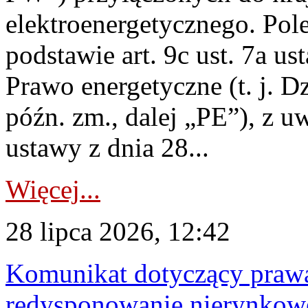
elektroenergetycznego. Pol
podstawie art. 9c ust. 7a us
Prawo energetyczne (t. j. D
późn. zm., dalej „PE”), z u
ustawy z dnia 28...
Więcej...
28 lipca 2026, 12:42
Komunikat dotyczący praw
redysponowanie nierynkowe 