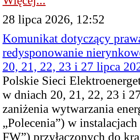
Więcej...
28 lipca 2026, 12:52
Komunikat dotyczący praw
redysponowanie nierynkowe
20, 21, 22, 23 i 27 lipca 202
Polskie Sieci Elektroenerge
w dniach 20, 21, 22, 23 i 2
zaniżenia wytwarzania energi
„Polecenia”) w instalacjach
FW”) przyłączonych do kr