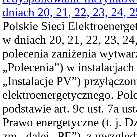
dniach 20, 21, 22, 23, 24, 2
Polskie Sieci Elektroenerge
w dniach 20, 21, 22, 23, 24,
polecenia zaniżenia wytwarz
„Polecenia”) w instalacjach
„Instalacje PV”) przyłączo
elektroenergetycznego. Pol
podstawie art. 9c ust. 7a us
Prawo energetyczne (t. j. Dz
zm., dalej „PE”), z uwzględ