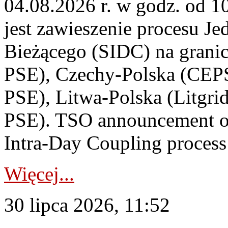
04.08.2026 r. w godz. od 
jest zawieszenie procesu J
Bieżącego (SIDC) na grani
PSE), Czechy-Polska (CEP
PSE), Litwa-Polska (Litgri
PSE). TSO announcement on
Intra-Day Coupling process
Więcej...
30 lipca 2026, 11:52