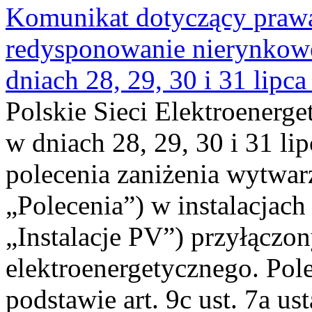
Komunikat dotyczący praw
redysponowanie nierynkowe 
dniach 28, 29, 30 i 31 lipca
Polskie Sieci Elektroenerge
w dniach 28, 29, 30 i 31 lip
polecenia zaniżenia wytwarz
„Polecenia”) w instalacjach
„Instalacje PV”) przyłączo
elektroenergetycznego. Pol
podstawie art. 9c ust. 7a us