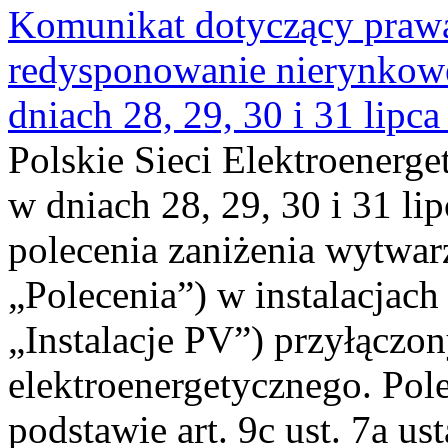
Komunikat dotyczący praw
redysponowanie nierynkowe 
dniach 28, 29, 30 i 31 lipca
Polskie Sieci Elektroenerge
w dniach 28, 29, 30 i 31 lip
polecenia zaniżenia wytwarz
„Polecenia”) w instalacjach
„Instalacje PV”) przyłączo
elektroenergetycznego. Pol
podstawie art. 9c ust. 7a us