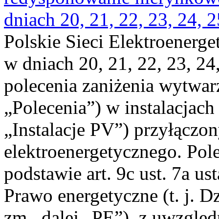
dniach 20, 21, 22, 23, 24, 2
Polskie Sieci Elektroenerge
w dniach 20, 21, 22, 23, 24,
polecenia zaniżenia wytwarz
„Polecenia”) w instalacjach
„Instalacje PV”) przyłączo
elektroenergetycznego. Pol
podstawie art. 9c ust. 7a us
Prawo energetyczne (t. j. Dz
zm., dalej „PE”), z uwzględ