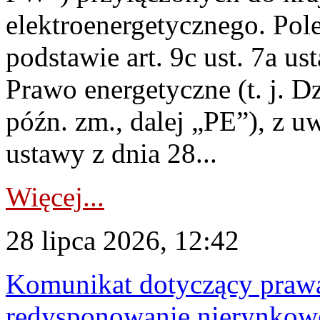
elektroenergetycznego. Pol
podstawie art. 9c ust. 7a us
Prawo energetyczne (t. j. D
późn. zm., dalej „PE”), z u
ustawy z dnia 28...
Więcej...
28 lipca 2026, 12:42
Komunikat dotyczący praw
redysponowanie nierynkowe 