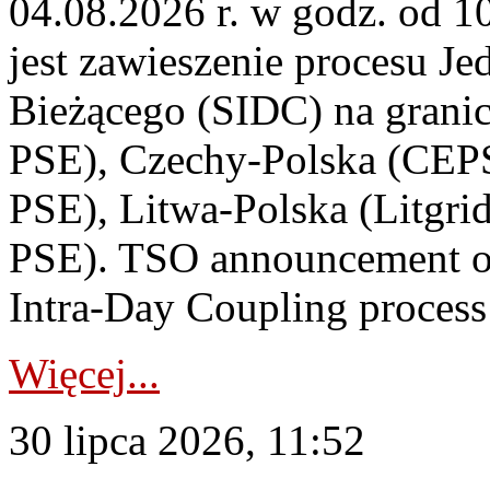
04.08.2026 r. w godz. od 
jest zawieszenie procesu J
Bieżącego (SIDC) na grani
PSE), Czechy-Polska (CEP
PSE), Litwa-Polska (Litgri
PSE). TSO announcement on
Intra-Day Coupling process
Więcej...
30 lipca 2026, 11:52