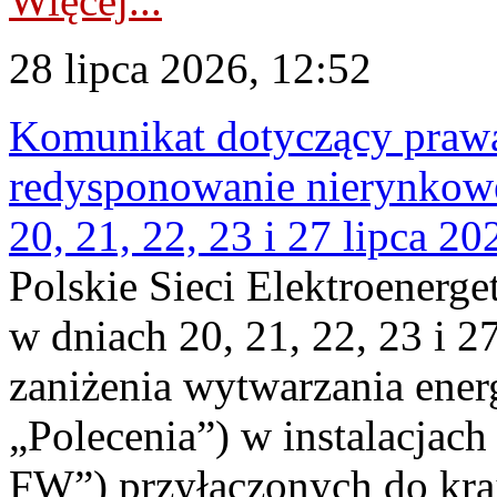
Więcej...
28 lipca 2026, 12:52
Komunikat dotyczący praw
redysponowanie nierynkowe
20, 21, 22, 23 i 27 lipca 202
Polskie Sieci Elektroenerge
w dniach 20, 21, 22, 23 i 2
zaniżenia wytwarzania energi
„Polecenia”) w instalacjach
FW”) przyłączonych do kr