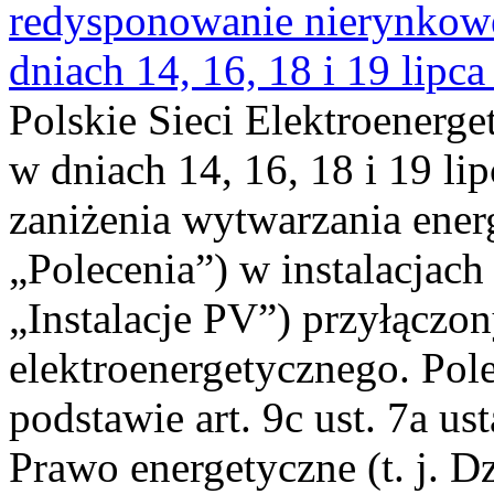
redysponowanie nierynkowe 
dniach 14, 16, 18 i 19 lipca
Polskie Sieci Elektroenerge
w dniach 14, 16, 18 i 19 li
zaniżenia wytwarzania energi
„Polecenia”) w instalacjach
„Instalacje PV”) przyłączo
elektroenergetycznego. Pol
podstawie art. 9c ust. 7a us
Prawo energetyczne (t. j. Dz