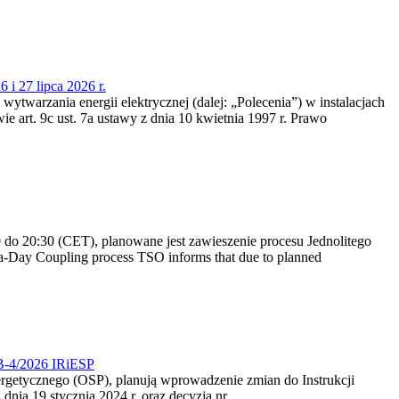
 i 27 lipca 2026 r.
 wytwarzania energii elektrycznej (dalej: „Polecenia”) w instalacjach
e art. 9c ust. 7a ustawy z dnia 10 kwietnia 1997 r. Prawo
do 20:30 (CET), planowane jest zawieszenie procesu Jednolitego
-Day Coupling process TSO informs that due to planned
CB-4/2026 IRiESP
nergetycznego (OSP), planują wprowadzenie zmian do Instrukcji
nia 19 stycznia 2024 r. oraz decyzją nr