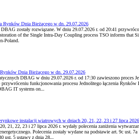
ia Rynków Dnia Bieżącego w dn. 29.07.2026
h DBAG zostały rozwiązane. W dniu 29.07.2026 r. od 20:41 przywróco
ration of the Single Intra-Day Coupling process TSO informs that Si
en-Poland.
a Rynków Dnia Bieżącego w dn. 29.07.2026
atycznych DBAG w dniu 29.07.2026 r. od 17:30 zawieszono proces Je
przywróceniu funkcjonowania procesu Jednolitego łączenia Rynków D
 DBAG IT systems on...
nkowe instalacji wiatrowych w dniach 20, 21, 22, 23 i 27 lipca 2026 
20, 21, 22, 23 i 27 lipca 2026 r. wydały polecenia zaniżenia wytwarzani
nergetycznego. Polecenia zostały wydane na podstawie art. 9c ust. 7a 
0 ust. 5 ustawy z dnia 28...