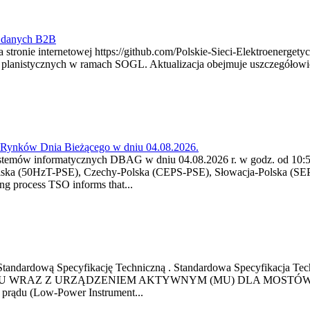
y danych B2B
 stronie internetowej https://github.com/Polskie-Sieci-Elektroenerget
ch planistycznych w ramach SOGL. Aktualizacja obejmuje uszczegół
a Rynków Dnia Bieżącego w dniu 04.08.2026.
stemów informatycznych DBAG w dniu 04.08.2026 r. w godz. od 10:55
lska (50HzT-PSE), Czechy-Polska (CEPS-PSE), Słowacja-Polska (SEP
g process TSO informs that...
ową Standardową Specyfikację Techniczną . Standardowa Specyfi
 WRAZ Z URZĄDZENIEM AKTYWNYM (MU) DLA MOSTÓW SZYN
u prądu (Low-Power Instrument...