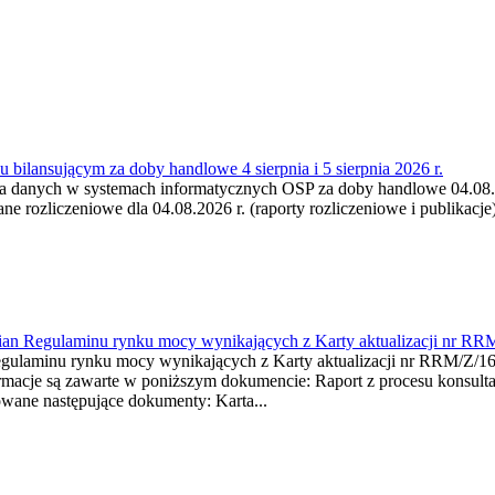
 bilansującym za doby handlowe 4 sierpnia i 5 sierpnia 2026 r.
a danych w systemach informatycznych OSP za doby handlowe 04.08.202
 rozliczeniowe dla 04.08.2026 r. (raporty rozliczeniowe i publikacje)
mian Regulaminu rynku mocy wynikających z Karty aktualizacji nr RR
minu rynku mocy wynikających z Karty aktualizacji nr RRM/Z/
je są zawarte w poniższym dokumencie: Raport z procesu konsultacj
wane następujące dokumenty: Karta...