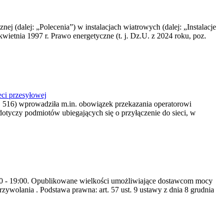
nej (dalej: „Polecenia”) w instalacjach wiatrowych (dalej: „Instalacje
wietnia 1997 r. Prawo energetyczne (t. j. Dz.U. z 2024 roku, poz.
ci przesyłowej
z. 516) wprowadziła m.in. obowiązek przekazania operatorowi
dotyczy podmiotów ubiegających się o przyłączenie do sieci, w
8:00 - 19:00. Opublikowane wielkości umożliwiające dostawcom mocy
ywolania . Podstawa prawna: art. 57 ust. 9 ustawy z dnia 8 grudnia