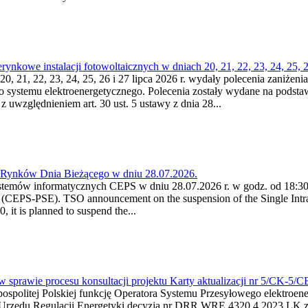
kowe instalacji fotowoltaicznych w dniach 20, 21, 22, 23, 24, 25, 26
0, 21, 22, 23, 24, 25, 26 i 27 lipca 2026 r. wydały polecenia zaniżenia
o systemu elektroenergetycznego. Polecenia zostały wydane na podstawi
 z uwzględnieniem art. 30 ust. 5 ustawy z dnia 28...
a Rynków Dnia Bieżącego w dniu 28.07.2026.
stemów informatycznych CEPS w dniu 28.07.2026 r. w godz. od 18:30 
(CEPS-PSE). TSO announcement on the suspension of the Single Intra
it is planned to suspend the...
w sprawie procesu konsultacji projektu Karty aktualizacji nr 5/CK-5/
ypospolitej Polskiej funkcję Operatora Systemu Przesyłowego elektroe
a Urzędu Regulacji Energetyki decyzją nr DRR.WRE.4320.4.2023.LK z d