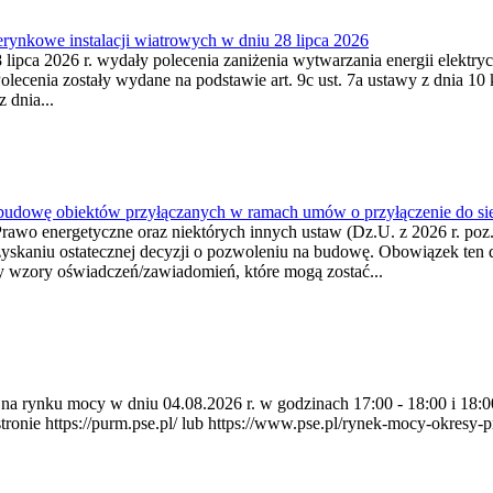
ynkowe instalacji wiatrowych w dniu 28 lipca 2026
lipca 2026 r. wydały polecenia zaniżenia wytwarzania energii elektrycz
cenia zostały wydane na podstawie art. 9c ust. 7a ustawy z dnia 10 k
 dnia...
 budowę obiektów przyłączanych w ramach umów o przyłączenie do sie
Prawo energetyczne oraz niektórych innych ustaw (Dz.U. z 2026 r. po
uzyskaniu ostatecznej decyzji o pozwoleniu na budowę. Obowiązek ten 
y wzory oświadczeń/zawiadomień, które mogą zostać...
ia na rynku mocy w dniu 04.08.2026 r. w godzinach 17:00 - 18:00 i 1
e https://purm.pse.pl/ lub https://www.pse.pl/rynek-mocy-okresy-prz