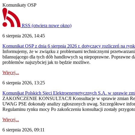
Komunikaty OSP
RSS
(otwiera nowe okno)
6 sierpnia 2026, 14:45
Komunikat OSP z dnia 6 sierpnia 2026 r. dotyczący rozliczeń na rynku
Informujemy, że w związku z problemami technicznymi przetwarzani
bilansującego dla tych dób handlowych są niepoprawne. Poprawne dane
problemów najszybciej jak to będzie możliwe.
Więcej...
6 sierpnia 2026, 13:25
Komunikat Polskich Sieci Elektroenergetycznych S.A. w sprawie z
ZAKOŃCZENIE KONSULTACJI Konsultacje w sprawie zmian Regula
UWAG PSE dokonały analizy zgłoszonych uwag. Szczegółowe informac
Regulaminu rynku mocy Po zakończeniu konsultacji zostały przygoto
Więcej...
6 sierpnia 2026, 09:11