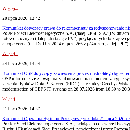
Więcej...
28 lipca 2026, 12:42
Komunikat dotyczący prawa do rekompensaty za redysponowanie nieryn
Polskie Sieci Elektroenergetyczne S.A. (dalej: „PSE S.A.”) w dniach 2
fotowoltaicznych (dalej: „Instalacje PV”) przyłączonych do krajoweg
energetyczne (t. j. Dz.U. z 2024 r., poz. 266 z późn. zm., dalej „PE”),
Więcej...
24 lipca 2026, 13:54
Komunikat OSP dotyczący zawieszenia procesu Jednolitego łączeni
OSP informuje, że z uwagi na zaplanowane prace modernizacyjne sy
łączenia Rynków Dnia Bieżącego (SIDC) na granicy: Czechy-Polska 
modernization of CEPS IT systems on 28.07.2026 from 18:30 to 20:30, 
Więcej...
21 lipca 2026, 14:37
Komunikat Operatora Systemu Przesyłowego z dnia 21 lipca 2026 r. 
Polskie Sieci Elektroenergetyczne S.A., pełniące na obszarze Rzecz
Ruchu i Eksploatacji Sieci Przesyłowej, zatwierdzonej przez Prezes