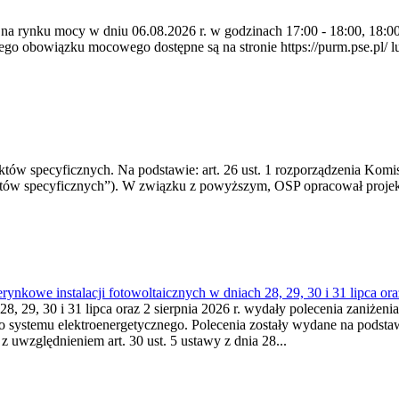
 na rynku mocy w dniu 06.08.2026 r. w godzinach 17:00 - 18:00, 18:00 
 obowiązku mocowego dostępne są na stronie https://purm.pse.pl/ lu
 specyficznych. Na podstawie: art. 26 ust. 1 rozporządzenia Komisji
któw specyficznych”). W związku z powyższym, OSP opracował proje
kowe instalacji fotowoltaicznych w dniach 28, 29, 30 i 31 lipca ora
8, 29, 30 i 31 lipca oraz 2 sierpnia 2026 r. wydały polecenia zaniżenia
o systemu elektroenergetycznego. Polecenia zostały wydane na podstawi
 z uwzględnieniem art. 30 ust. 5 ustawy z dnia 28...