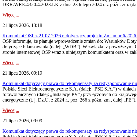
DRR.WRE.4320.4.2023.LK z dnia 23 lutego 2024 r. z późn. zm. (dale
Więcej...
21 lipca 2026, 13:18
Komunikat OSP z 21.07.2026 r. dotyczący projektu Zmian nr 6/20
OSP informuje, że planuje wprowadzenie zmian do: Warunków Dotycz
dotyczące bilansowania (dalej: „WDB”). W związku z powyższym, 
stronie internetowej OSP wraz z niniejszym komunikatem oraz w zak
Więcej...
21 lipca 2026, 09:19
Komunikat dotyczący prawa do rekompensaty za redysponowanie nieryn
Polskie Sieci Elektroenergetyczne S.A. (dalej: „PSE S.A.”) w dniach 1
fotowoltaicznych (dalej: „Instalacje PV”) przyłączonych do krajoweg
energetyczne (t. j. Dz.U. z 2024 r., poz. 266 z późn. zm., dalej „PE”),
Więcej...
21 lipca 2026, 09:09
Komunikat dotyczący prawa do rekompensaty za redysponowanie nier
Polskie Sieci Elektroenergetyczne S.A. (dalej: „PSE S.A.”) w dniu 18 