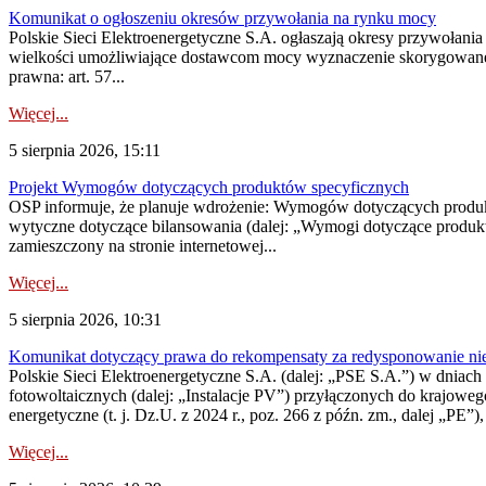
Komunikat o ogłoszeniu okresów przywołania na rynku mocy
Polskie Sieci Elektroenergetyczne S.A. ogłaszają okresy przywołania
wielkości umożliwiające dostawcom mocy wyznaczenie skorygowanego
prawna: art. 57...
Więcej...
5 sierpnia 2026, 15:11
Projekt Wymogów dotyczących produktów specyficznych
OSP informuje, że planuje wdrożenie: Wymogów dotyczących produktów
wytyczne dotyczące bilansowania (dalej: „Wymogi dotyczące produ
zamieszczony na stronie internetowej...
Więcej...
5 sierpnia 2026, 10:31
Komunikat dotyczący prawa do rekompensaty za redysponowanie nieryn
Polskie Sieci Elektroenergetyczne S.A. (dalej: „PSE S.A.”) w dniach 2
fotowoltaicznych (dalej: „Instalacje PV”) przyłączonych do krajoweg
energetyczne (t. j. Dz.U. z 2024 r., poz. 266 z późn. zm., dalej „PE”),
Więcej...