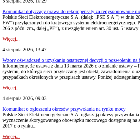
5 sierpnia 2026, 10:29
Komunikat dotyczący prawa do rekompensaty za redysponowanie nier
Polskie Sieci Elektroenergetyczne S.A. (dalej: „PSE S.A.”) w dniu 28 
FW”) przyłączonych do krajowego systemu elektroenergetycznego. Pole
266 z późn. zm., dalej „PE”), z uwzględnieniem art. 30 ust. 5 ustawy z
Więcej...
4 sierpnia 2026, 13:47
Wzory oświadczeń o uzyskaniu ostatecznej decyzji o pozwoleniu na
Informujemy, że ustawa z dnia 13 marca 2026 r. o zmianie ustawy – 
systemu, do którego sieci przyłączany jest obiekt, zawiadomienia o 
przypadkach określonych w przepisach ustawy. Poniżej udostępniam
Więcej...
4 sierpnia 2026, 09:03
Komunikat o ogłoszeniu okresów przywołania na rynku mocy
Polskie Sieci Elektroenergetyczne S.A. ogłaszają okresy przywołan
wyznaczenie skorygowanego obowiązku mocowego dostępne są na stroni
2017 r. o rynku...
Więcej...