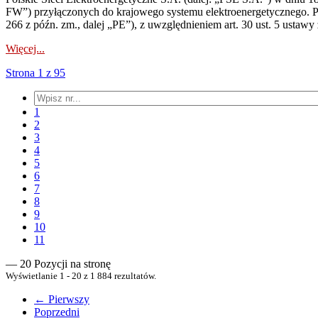
FW”) przyłączonych do krajowego systemu elektroenergetycznego. Pole
266 z późn. zm., dalej „PE”), z uwzględnieniem art. 30 ust. 5 ustawy z
Więcej...
Strona 1 z 95
1
2
3
4
5
6
7
8
9
10
11
— 20 Pozycji na stronę
Wyświetlanie 1 - 20 z 1 884 rezultatów.
← Pierwszy
Poprzedni