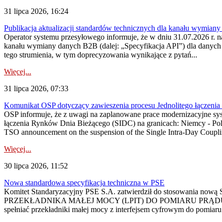
31 lipca 2026, 16:24
Publikacja aktualizacji standardów technicznych dla kanału wymian
Operator systemu przesyłowego informuje, że w dniu 31.07.2026 r. na
kanału wymiany danych B2B (dalej: „Specyfikacja API”) dla dany
tego strumienia, w tym doprecyzowania wynikające z pytań...
Więcej...
31 lipca 2026, 07:33
Komunikat OSP dotyczący zawieszenia procesu Jednolitego łączeni
OSP informuje, że z uwagi na zaplanowane prace modernizacyjne sy
łączenia Rynków Dnia Bieżącego (SIDC) na granicach: Niemcy - Po
TSO announcement on the suspension of the Single Intra-Day Couplin
Więcej...
30 lipca 2026, 11:52
Nowa standardowa specyfikacja techniczna w PSE
Komitet Standaryzacyjny PSE S.A. zatwierdził do stosowania n
PRZEKŁADNIKA MAŁEJ MOCY (LPIT) DO POMIARU PRĄDU
spełniać przekładniki małej mocy z interfejsem cyfrowym do pomiar