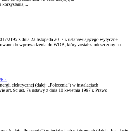
korzystania,...
/2195 z dnia 23‍ listopada 2017 r. ustanawiającego wytyczne
nowane do wprowadzenia do WDB, który został zamieszczony na
6 r.
rgii elektrycznej (dalej: „Polecenia”) w instalacjach
e art. 9c ust. 7a ustawy z dnia 10 kwietnia 1997 r. Prawo
nej (dalej: „Polecenia”) w instalacjach wiatrowych (dalej: „Instalacje