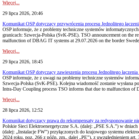
Więcej...
29 lipca 2026, 20:46
Komunikat OSP dotyczący przywrócenia procesu Jednolitego łączen
OSP informuje, że z problemy techniczne systemów informatycznyc
granicach: Szwecja-Polska (SvK-PSE). TSO announcement on the resto
malfunction of DBAG IT systems at 29.07.2026 on the border Swed
Więcej...
29 lipca 2026, 18:45
Komunikat OSP dotyczący zawieszenia procesu Jednolitego łączeni
OSP informuje, że z uwagi na problemy techniczne systemów inform
Szwecja-Polska (SvK-PSE). Kolejna wiadomość zostanie wysłana po 
Intra-Day Coupling process TSO informs that due to malfunction of
Więcej...
28 lipca 2026, 12:52
Komunikat dotyczący prawa do rekompensaty za redysponowanie niery
Polskie Sieci Elektroenergetyczne S.A. (dalej: „PSE S.A.”) w dniach 
(dalej: „Instalacje FW”) przyłączonych do krajowego systemu elektroe
2024 roku, poz. 266 z późn. zm., dalej „PE”), z uwzględnieniem art. 3