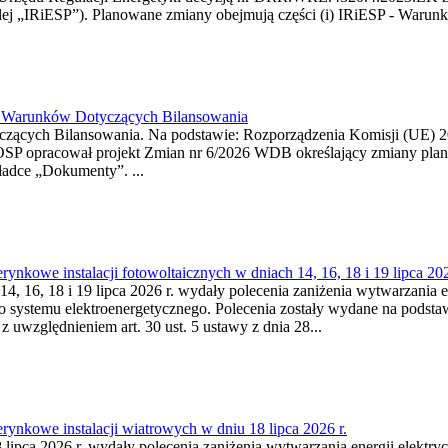
j „IRiESP”). Planowane zmiany obejmują części (i) IRiESP - Warunki 
26 Warunków Dotyczących Bilansowania
ących Bilansowania. Na podstawie: Rozporządzenia Komisji (UE) 2017
OSP opracował projekt Zmian nr 6/2026 WDB określający zmiany pla
ładce „Dokumenty”. ...
kowe instalacji fotowoltaicznych w dniach 14, 16, 18 i 19 lipca 202
4, 16, 18 i 19 lipca 2026 r. wydały polecenia zaniżenia wytwarzania ene
o systemu elektroenergetycznego. Polecenia zostały wydane na podstawi
 z uwzględnieniem art. 30 ust. 5 ustawy z dnia 28...
ynkowe instalacji wiatrowych w dniu 18 lipca 2026 r.
lipca 2026 r. wydały polecenia zaniżenia wytwarzania energii elektrycz