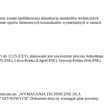
yczne została opublikowana aktualizacja standardów technicznych
owienie opisów biznesowych komunikatów wymienianych w ramach
 do 12:25 (CET), planowane jest zawieszenie procesu Jednolitego
S-PSE), Litwa-Polska (Litgrid-PSE), Szwecja-Polska (Svk-PSE).
kacja Techniczna pn. „WYMAGANIA TECHNICZNE DLA
OWYCH” Dokument dotyczy wymagań jakie powinny