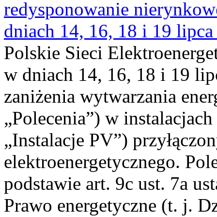
redysponowanie nierynkowe 
dniach 14, 16, 18 i 19 lipca
Polskie Sieci Elektroenerge
w dniach 14, 16, 18 i 19 li
zaniżenia wytwarzania energi
„Polecenia”) w instalacjach
„Instalacje PV”) przyłączo
elektroenergetycznego. Pol
podstawie art. 9c ust. 7a us
Prawo energetyczne (t. j. Dz