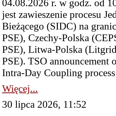
04.08.2026 r. w godz. od 
jest zawieszenie procesu J
Bieżącego (SIDC) na grani
PSE), Czechy-Polska (CEP
PSE), Litwa-Polska (Litgri
PSE). TSO announcement on
Intra-Day Coupling process
Więcej...
30 lipca 2026, 11:52