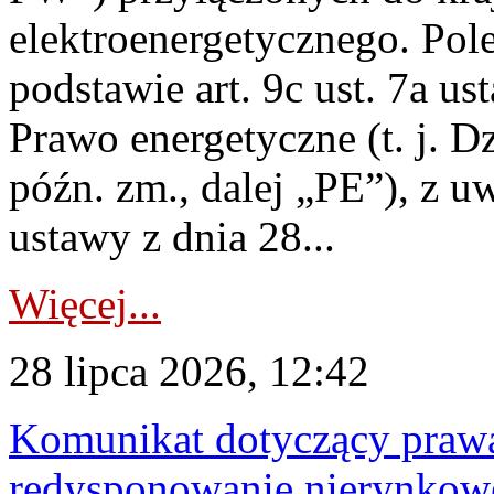
elektroenergetycznego. Pol
podstawie art. 9c ust. 7a us
Prawo energetyczne (t. j. D
późn. zm., dalej „PE”), z u
ustawy z dnia 28...
Więcej...
28 lipca 2026, 12:42
Komunikat dotyczący praw
redysponowanie nierynkowe 