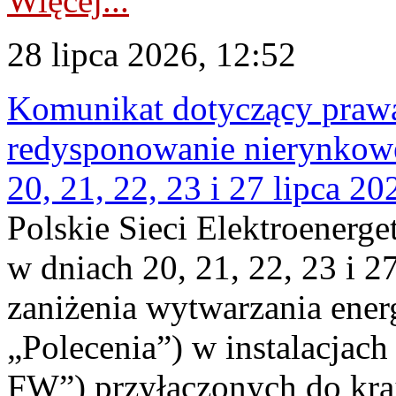
Więcej...
28 lipca 2026, 12:52
Komunikat dotyczący praw
redysponowanie nierynkowe
20, 21, 22, 23 i 27 lipca 202
Polskie Sieci Elektroenerge
w dniach 20, 21, 22, 23 i 2
zaniżenia wytwarzania energi
„Polecenia”) w instalacjach
FW”) przyłączonych do kr