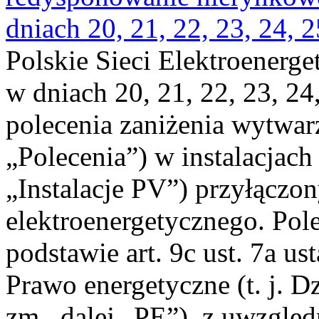
dniach 20, 21, 22, 23, 24, 2
Polskie Sieci Elektroenerge
w dniach 20, 21, 22, 23, 24,
polecenia zaniżenia wytwarz
„Polecenia”) w instalacjach
„Instalacje PV”) przyłączo
elektroenergetycznego. Pol
podstawie art. 9c ust. 7a us
Prawo energetyczne (t. j. Dz
zm., dalej „PE”), z uwzględ