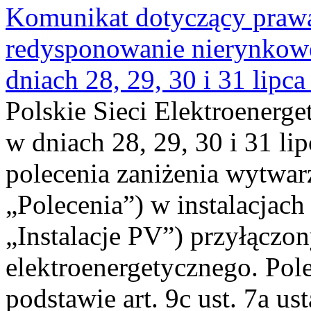
Komunikat dotyczący praw
redysponowanie nierynkowe 
dniach 28, 29, 30 i 31 lipca
Polskie Sieci Elektroenerge
w dniach 28, 29, 30 i 31 lip
polecenia zaniżenia wytwarz
„Polecenia”) w instalacjach
„Instalacje PV”) przyłączo
elektroenergetycznego. Pol
podstawie art. 9c ust. 7a us