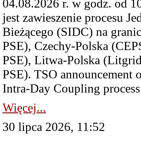
04.08.2026 r. w godz. od 
jest zawieszenie procesu J
Bieżącego (SIDC) na grani
PSE), Czechy-Polska (CEP
PSE), Litwa-Polska (Litgri
PSE). TSO announcement on
Intra-Day Coupling process
Więcej...
30 lipca 2026, 11:52