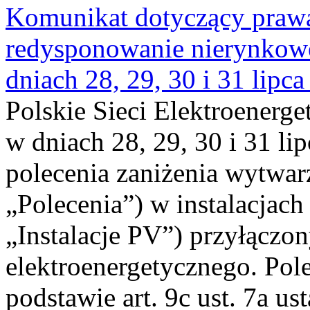
Komunikat dotyczący praw
redysponowanie nierynkowe 
dniach 28, 29, 30 i 31 lipca
Polskie Sieci Elektroenerge
w dniach 28, 29, 30 i 31 lip
polecenia zaniżenia wytwarz
„Polecenia”) w instalacjach
„Instalacje PV”) przyłączo
elektroenergetycznego. Pol
podstawie art. 9c ust. 7a us