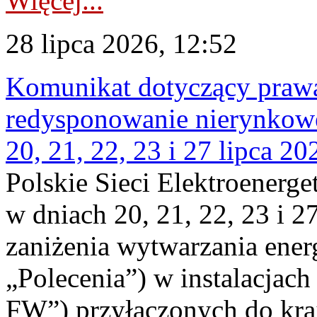
Więcej...
28 lipca 2026, 12:52
Komunikat dotyczący praw
redysponowanie nierynkowe
20, 21, 22, 23 i 27 lipca 202
Polskie Sieci Elektroenerge
w dniach 20, 21, 22, 23 i 2
zaniżenia wytwarzania energi
„Polecenia”) w instalacjach
FW”) przyłączonych do kr