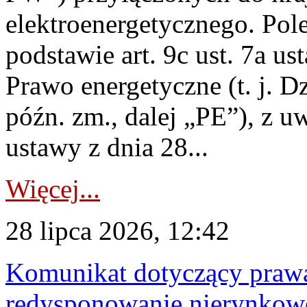
elektroenergetycznego. Pol
podstawie art. 9c ust. 7a us
Prawo energetyczne (t. j. D
późn. zm., dalej „PE”), z u
ustawy z dnia 28...
Więcej...
28 lipca 2026, 12:42
Komunikat dotyczący praw
redysponowanie nierynkowe 