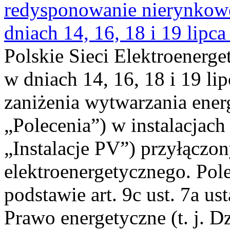
redysponowanie nierynkowe 
dniach 14, 16, 18 i 19 lipca
Polskie Sieci Elektroenerge
w dniach 14, 16, 18 i 19 li
zaniżenia wytwarzania energi
„Polecenia”) w instalacjach
„Instalacje PV”) przyłączo
elektroenergetycznego. Pol
podstawie art. 9c ust. 7a us
Prawo energetyczne (t. j. Dz