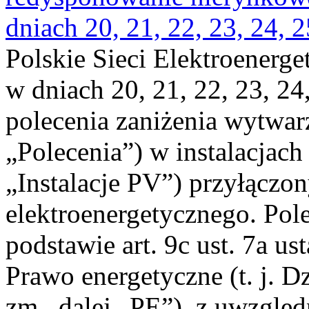
dniach 20, 21, 22, 23, 24, 2
Polskie Sieci Elektroenerge
w dniach 20, 21, 22, 23, 24,
polecenia zaniżenia wytwarz
„Polecenia”) w instalacjach
„Instalacje PV”) przyłączo
elektroenergetycznego. Pol
podstawie art. 9c ust. 7a us
Prawo energetyczne (t. j. Dz
zm., dalej „PE”), z uwzględ