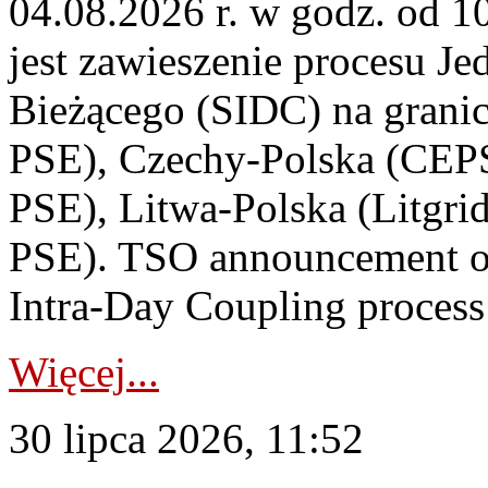
04.08.2026 r. w godz. od 
jest zawieszenie procesu J
Bieżącego (SIDC) na grani
PSE), Czechy-Polska (CEP
PSE), Litwa-Polska (Litgri
PSE). TSO announcement on
Intra-Day Coupling process
Więcej...
30 lipca 2026, 11:52