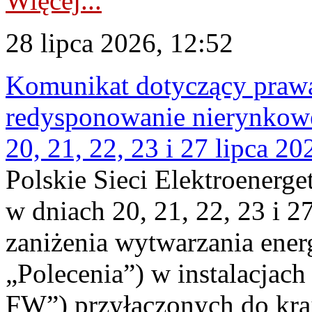
Więcej...
28 lipca 2026, 12:52
Komunikat dotyczący praw
redysponowanie nierynkowe
20, 21, 22, 23 i 27 lipca 202
Polskie Sieci Elektroenerge
w dniach 20, 21, 22, 23 i 2
zaniżenia wytwarzania energi
„Polecenia”) w instalacjach
FW”) przyłączonych do kr