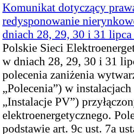
Komunikat dotyczący praw
redysponowanie nierynkowe 
dniach 28, 29, 30 i 31 lipca
Polskie Sieci Elektroenerge
w dniach 28, 29, 30 i 31 lip
polecenia zaniżenia wytwarz
„Polecenia”) w instalacjach
„Instalacje PV”) przyłączo
elektroenergetycznego. Pol
podstawie art. 9c ust. 7a us