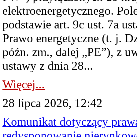
elektroenergetycznego. Pol
podstawie art. 9c ust. 7a us
Prawo energetyczne (t. j. D
późn. zm., dalej „PE”), z u
ustawy z dnia 28...
Więcej...
28 lipca 2026, 12:42
Komunikat dotyczący praw
redysponowanie nierynkowe 