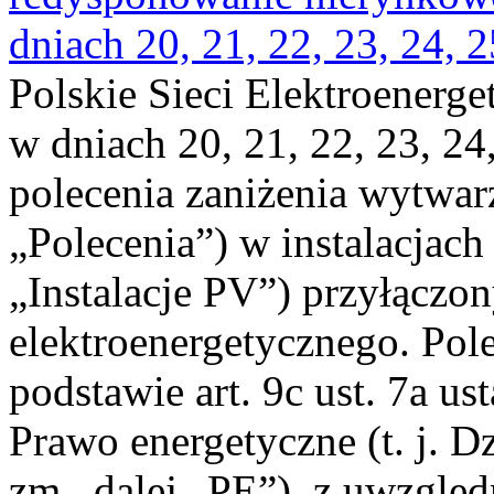
dniach 20, 21, 22, 23, 24, 2
Polskie Sieci Elektroenerge
w dniach 20, 21, 22, 23, 24,
polecenia zaniżenia wytwarz
„Polecenia”) w instalacjach
„Instalacje PV”) przyłączo
elektroenergetycznego. Pol
podstawie art. 9c ust. 7a us
Prawo energetyczne (t. j. Dz
zm., dalej „PE”), z uwzględ