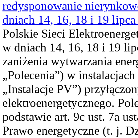
redysponowanie nierynkowe 
dniach 14, 16, 18 i 19 lipca
Polskie Sieci Elektroenerge
w dniach 14, 16, 18 i 19 li
zaniżenia wytwarzania energi
„Polecenia”) w instalacjach
„Instalacje PV”) przyłączo
elektroenergetycznego. Pol
podstawie art. 9c ust. 7a us
Prawo energetyczne (t. j. Dz