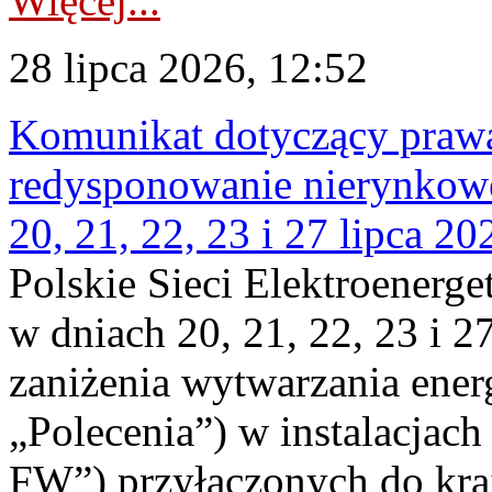
Więcej...
28 lipca 2026, 12:52
Komunikat dotyczący praw
redysponowanie nierynkowe
20, 21, 22, 23 i 27 lipca 202
Polskie Sieci Elektroenerge
w dniach 20, 21, 22, 23 i 2
zaniżenia wytwarzania energi
„Polecenia”) w instalacjach
FW”) przyłączonych do kr