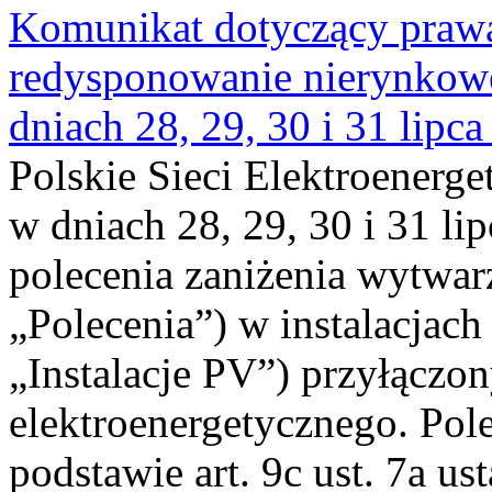
Komunikat dotyczący praw
redysponowanie nierynkowe 
dniach 28, 29, 30 i 31 lipca
Polskie Sieci Elektroenerge
w dniach 28, 29, 30 i 31 lip
polecenia zaniżenia wytwarz
„Polecenia”) w instalacjach
„Instalacje PV”) przyłączo
elektroenergetycznego. Pol
podstawie art. 9c ust. 7a us