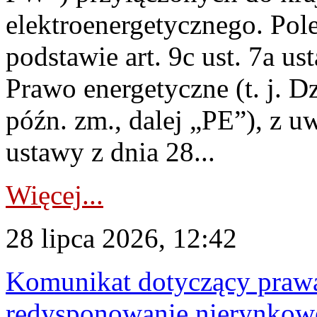
elektroenergetycznego. Pol
podstawie art. 9c ust. 7a us
Prawo energetyczne (t. j. D
późn. zm., dalej „PE”), z u
ustawy z dnia 28...
Więcej...
28 lipca 2026, 12:42
Komunikat dotyczący praw
redysponowanie nierynkowe 