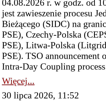
04.08.2026 r. w godz. od 
jest zawieszenie procesu J
Bieżącego (SIDC) na grani
PSE), Czechy-Polska (CEP
PSE), Litwa-Polska (Litgri
PSE). TSO announcement on
Intra-Day Coupling process
Więcej...
30 lipca 2026, 11:52