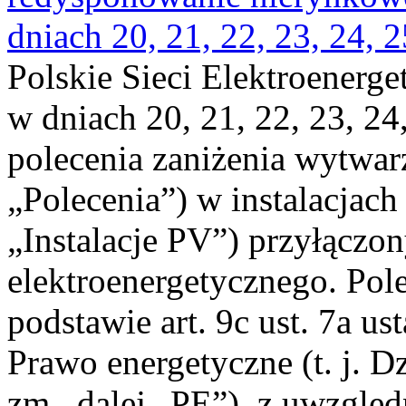
dniach 20, 21, 22, 23, 24, 2
Polskie Sieci Elektroenerge
w dniach 20, 21, 22, 23, 24,
polecenia zaniżenia wytwarz
„Polecenia”) w instalacjach
„Instalacje PV”) przyłączo
elektroenergetycznego. Pol
podstawie art. 9c ust. 7a us
Prawo energetyczne (t. j. Dz
zm., dalej „PE”), z uwzględ