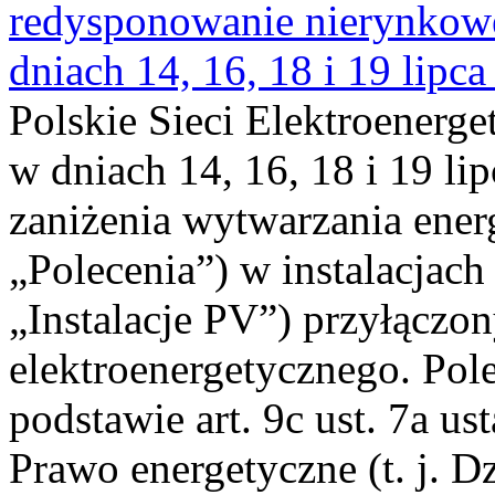
redysponowanie nierynkowe 
dniach 14, 16, 18 i 19 lipca
Polskie Sieci Elektroenerge
w dniach 14, 16, 18 i 19 li
zaniżenia wytwarzania energi
„Polecenia”) w instalacjach
„Instalacje PV”) przyłączo
elektroenergetycznego. Pol
podstawie art. 9c ust. 7a us
Prawo energetyczne (t. j. Dz