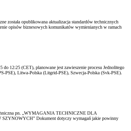
yczne została opublikowana aktualizacja standardów technicznych
owienie opisów biznesowych komunikatów wymienianych w ramach
 do 12:25 (CET), planowane jest zawieszenie procesu Jednolitego
S-PSE), Litwa-Polska (Litgrid-PSE), Szwecja-Polska (Svk-PSE).
kacja Techniczna pn. „WYMAGANIA TECHNICZNE DLA
OWYCH” Dokument dotyczy wymagań jakie powinny