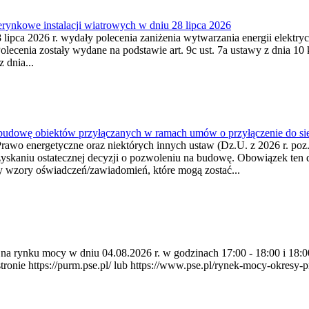
ynkowe instalacji wiatrowych w dniu 28 lipca 2026
lipca 2026 r. wydały polecenia zaniżenia wytwarzania energii elektrycz
cenia zostały wydane na podstawie art. 9c ust. 7a ustawy z dnia 10 k
 dnia...
 budowę obiektów przyłączanych w ramach umów o przyłączenie do sie
Prawo energetyczne oraz niektórych innych ustaw (Dz.U. z 2026 r. po
uzyskaniu ostatecznej decyzji o pozwoleniu na budowę. Obowiązek ten 
y wzory oświadczeń/zawiadomień, które mogą zostać...
ia na rynku mocy w dniu 04.08.2026 r. w godzinach 17:00 - 18:00 i 1
e https://purm.pse.pl/ lub https://www.pse.pl/rynek-mocy-okresy-prz