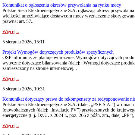
Komunikat o ogłoszeniu okresów przywołania na rynku mocy
Polskie Sieci Elektroenergetyczne S.A. ogłaszają okresy przywołania
wielkości umożliwiające dostawcom mocy wyznaczenie skorygowanego
prawna: art. 57...
Więcej...
5 sierpnia 2026, 15:11
Projekt Wymogów dotyczących produktów specyficznych
OSP informuje, że planuje wdrożenie: Wymogów dotyczących produktów
wytyczne dotyczące bilansowania (dalej: „Wymogi dotyczące produ
zamieszczony na stronie internetowej...
Więcej...
5 sierpnia 2026, 10:31
Komunikat dotyczący prawa do rekompensaty za redysponowanie nieryn
Polskie Sieci Elektroenergetyczne S.A. (dalej: „PSE S.A.”) w dniach 2
fotowoltaicznych (dalej: „Instalacje PV”) przyłączonych do krajoweg
energetyczne (t. j. Dz.U. z 2024 r., poz. 266 z późn. zm., dalej „PE”),
Więcej...