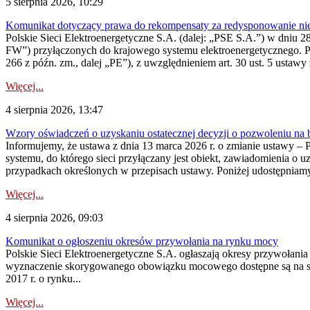
5 sierpnia 2026, 10:29
Komunikat dotyczący prawa do rekompensaty za redysponowanie nier
Polskie Sieci Elektroenergetyczne S.A. (dalej: „PSE S.A.”) w dniu 28 
FW”) przyłączonych do krajowego systemu elektroenergetycznego. Pole
266 z późn. zm., dalej „PE”), z uwzględnieniem art. 30 ust. 5 ustawy z
Więcej...
4 sierpnia 2026, 13:47
Wzory oświadczeń o uzyskaniu ostatecznej decyzji o pozwoleniu na
Informujemy, że ustawa z dnia 13 marca 2026 r. o zmianie ustawy – 
systemu, do którego sieci przyłączany jest obiekt, zawiadomienia o 
przypadkach określonych w przepisach ustawy. Poniżej udostępniam
Więcej...
4 sierpnia 2026, 09:03
Komunikat o ogłoszeniu okresów przywołania na rynku mocy
Polskie Sieci Elektroenergetyczne S.A. ogłaszają okresy przywołan
wyznaczenie skorygowanego obowiązku mocowego dostępne są na stroni
2017 r. o rynku...
Więcej...