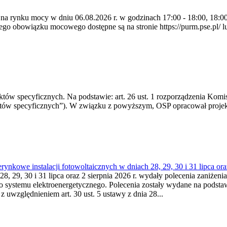
 na rynku mocy w dniu 06.08.2026 r. w godzinach 17:00 - 18:00, 18:00 
 obowiązku mocowego dostępne są na stronie https://purm.pse.pl/ lu
 specyficznych. Na podstawie: art. 26 ust. 1 rozporządzenia Komisji
któw specyficznych”). W związku z powyższym, OSP opracował proje
kowe instalacji fotowoltaicznych w dniach 28, 29, 30 i 31 lipca ora
8, 29, 30 i 31 lipca oraz 2 sierpnia 2026 r. wydały polecenia zaniżenia
o systemu elektroenergetycznego. Polecenia zostały wydane na podstawi
 z uwzględnieniem art. 30 ust. 5 ustawy z dnia 28...