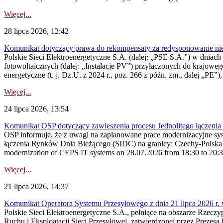
Więcej...
28 lipca 2026, 12:42
Komunikat dotyczący prawa do rekompensaty za redysponowanie nieryn
Polskie Sieci Elektroenergetyczne S.A. (dalej: „PSE S.A.”) w dniach 2
fotowoltaicznych (dalej: „Instalacje PV”) przyłączonych do krajoweg
energetyczne (t. j. Dz.U. z 2024 r., poz. 266 z późn. zm., dalej „PE”),
Więcej...
24 lipca 2026, 13:54
Komunikat OSP dotyczący zawieszenia procesu Jednolitego łączeni
OSP informuje, że z uwagi na zaplanowane prace modernizacyjne sy
łączenia Rynków Dnia Bieżącego (SIDC) na granicy: Czechy-Polska 
modernization of CEPS IT systems on 28.07.2026 from 18:30 to 20:30, 
Więcej...
21 lipca 2026, 14:37
Komunikat Operatora Systemu Przesyłowego z dnia 21 lipca 2026 r. 
Polskie Sieci Elektroenergetyczne S.A., pełniące na obszarze Rzecz
Ruchu i Eksploatacji Sieci Przesyłowej, zatwierdzonej przez Prezes