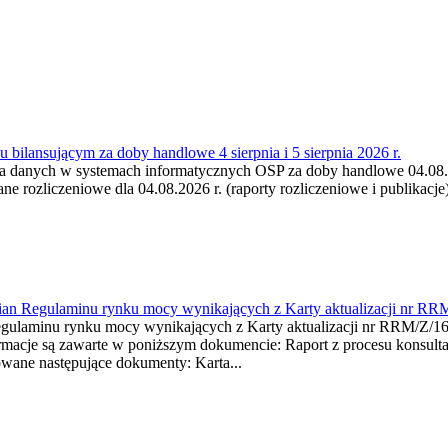
 bilansującym za doby handlowe 4 sierpnia i 5 sierpnia 2026 r.
a danych w systemach informatycznych OSP za doby handlowe 04.08.202
 rozliczeniowe dla 04.08.2026 r. (raporty rozliczeniowe i publikacje)
mian Regulaminu rynku mocy wynikających z Karty aktualizacji nr RR
minu rynku mocy wynikających z Karty aktualizacji nr RRM/Z/
je są zawarte w poniższym dokumencie: Raport z procesu konsultacj
wane następujące dokumenty: Karta...