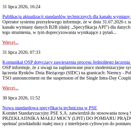
31 lipca 2026, 16:24
Publikacja aktualizacji standardów technicznych dla kanału wymian
Operator systemu przesyłowego informuje, że w dniu 31.07.2026 r. na
kanału wymiany danych B2B (dalej: „Specyfikacja API”) dla dany
tego strumienia, w tym doprecyzowania wynikające z pytań...
Więcej...
31 lipca 2026, 07:33
Komunikat OSP dotyczący zawieszenia procesu Jednolitego łączeni
OSP informuje, że z uwagi na zaplanowane prace modernizacyjne sy
łączenia Rynków Dnia Bieżącego (SIDC) na granicach: Niemcy - Po
TSO announcement on the suspension of the Single Intra-Day Couplin
Więcej...
30 lipca 2026, 11:52
Nowa standardowa specyfikacja techniczna w PSE
Komitet Standaryzacyjny PSE S.A. zatwierdził do stosowania n
PRZEKŁADNIKA MAŁEJ MOCY (LPIT) DO POMIARU PRĄDU
spełniać przekładniki małej mocy z interfejsem cyfrowym do pomiar