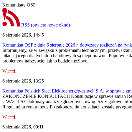
Komunikaty OSP
RSS
(otwiera nowe okno)
6 sierpnia 2026, 14:45
Komunikat OSP z dnia 6 sierpnia 2026 r. dotyczący rozliczeń na rynku
Informujemy, że w związku z problemami technicznymi przetwarzani
bilansującego dla tych dób handlowych są niepoprawne. Poprawne dane
problemów najszybciej jak to będzie możliwe.
Więcej...
6 sierpnia 2026, 13:25
Komunikat Polskich Sieci Elektroenergetycznych S.A. w sprawie z
ZAKOŃCZENIE KONSULTACJI Konsultacje w sprawie zmian Regula
UWAG PSE dokonały analizy zgłoszonych uwag. Szczegółowe informac
Regulaminu rynku mocy Po zakończeniu konsultacji zostały przygoto
Więcej...
6 sierpnia 2026, 09:11