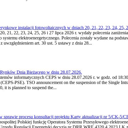
kowe instalacji fotowoltaicznych w dniach 20, 21, 22, 23, 24, 25, 26
0, 21, 22, 23, 24, 25, 26 i 27 lipca 2026 r. wydały polecenia zaniżenia
o systemu elektroenergetycznego. Polecenia zostały wydane na podstawi
 z uwzględnieniem art. 30 ust. 5 ustawy z dnia 28...
a Rynków Dnia Bieżącego w dniu 28.07.2026.
stemów informatycznych CEPS w dniu 28.07.2026 r. w godz. od 18:30 
(CEPS-PSE). TSO announcement on the suspension of the Single Intra
it is planned to suspend the...
w sprawie procesu konsultacji projektu Karty aktualizacji nr 5/CK-5/
ypospolitej Polskiej funkcję Operatora Systemu Przesyłowego elektroe
a Urzędu Regulacji Energetyki decyzją nr DRR.WRE.4320.4.2023.LK z d