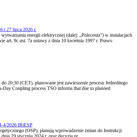
 i 27 lipca 2026 r.
 wytwarzania energii elektrycznej (dalej: „Polecenia”) w instalacjach
e art. 9c ust. 7a ustawy z dnia 10 kwietnia 1997 r. Prawo
do 20:30 (CET), planowane jest zawieszenie procesu Jednolitego
-Day Coupling process TSO informs that due to planned
CB-4/2026 IRiESP
nergetycznego (OSP), planują wprowadzenie zmian do Instrukcji
nia 19 stycznia 2024 r. oraz decyzją nr