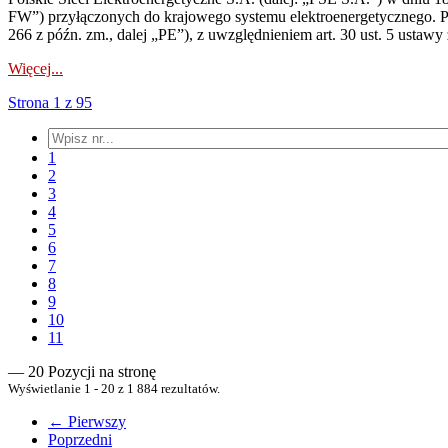
FW”) przyłączonych do krajowego systemu elektroenergetycznego. Pole
266 z późn. zm., dalej „PE”), z uwzględnieniem art. 30 ust. 5 ustawy z
Więcej...
Strona 1 z 95
1
2
3
4
5
6
7
8
9
10
11
— 20 Pozycji na stronę
Wyświetlanie 1 - 20 z 1 884 rezultatów.
← Pierwszy
Poprzedni