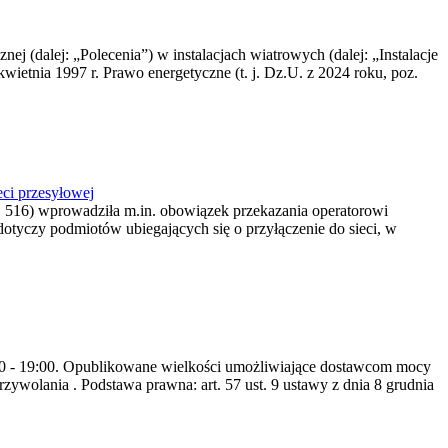
nej (dalej: „Polecenia”) w instalacjach wiatrowych (dalej: „Instalacje
wietnia 1997 r. Prawo energetyczne (t. j. Dz.U. z 2024 roku, poz.
ci przesyłowej
z. 516) wprowadziła m.in. obowiązek przekazania operatorowi
dotyczy podmiotów ubiegających się o przyłączenie do sieci, w
8:00 - 19:00. Opublikowane wielkości umożliwiające dostawcom mocy
ywolania . Podstawa prawna: art. 57 ust. 9 ustawy z dnia 8 grudnia