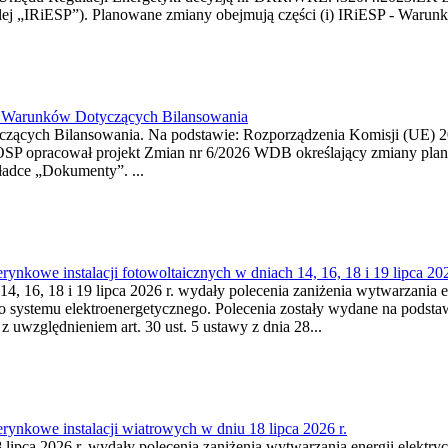
j „IRiESP”). Planowane zmiany obejmują części (i) IRiESP - Warunki 
26 Warunków Dotyczących Bilansowania
ących Bilansowania. Na podstawie: Rozporządzenia Komisji (UE) 2017
OSP opracował projekt Zmian nr 6/2026 WDB określający zmiany pla
ładce „Dokumenty”. ...
kowe instalacji fotowoltaicznych w dniach 14, 16, 18 i 19 lipca 202
4, 16, 18 i 19 lipca 2026 r. wydały polecenia zaniżenia wytwarzania ene
o systemu elektroenergetycznego. Polecenia zostały wydane na podstawi
 z uwzględnieniem art. 30 ust. 5 ustawy z dnia 28...
ynkowe instalacji wiatrowych w dniu 18 lipca 2026 r.
lipca 2026 r. wydały polecenia zaniżenia wytwarzania energii elektrycz