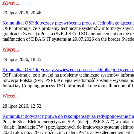
Więcej...
29 lipca 2026, 20:46
Komunikat OSP dotyczący przywrócenia procesu Jednolitego łączen
OSP informuje, że z problemy techniczne systemów informatycznyc
granicach: Szwecja-Polska (SvK-PSE). TSO announcement on the resto
malfunction of DBAG IT systems at 29.07.2026 on the border Swed
Więcej...
29 lipca 2026, 18:45
Komunikat OSP dotyczący zawieszenia procesu Jednolitego łączeni
OSP informuje, że z uwagi na problemy techniczne systemów inform
Szwecja-Polska (SvK-PSE). Kolejna wiadomość zostanie wysłana po 
Intra-Day Coupling process TSO informs that due to malfunction of
Więcej...
28 lipca 2026, 12:52
Komunikat dotyczący prawa do rekompensaty za redysponowanie niery
Polskie Sieci Elektroenergetyczne S.A. (dalej: „PSE S.A.”) w dniach 
(dalej: „Instalacje FW”) przyłączonych do krajowego systemu elektroe
2024 roku, poz. 266 z późn. zm., dalej „PE”), z uwzględnieniem art. 3