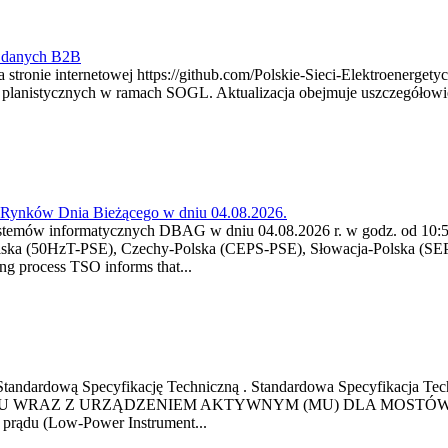
y danych B2B
 stronie internetowej https://github.com/Polskie-Sieci-Elektroenerget
ch planistycznych w ramach SOGL. Aktualizacja obejmuje uszczegół
a Rynków Dnia Bieżącego w dniu 04.08.2026.
stemów informatycznych DBAG w dniu 04.08.2026 r. w godz. od 10:55
lska (50HzT-PSE), Czechy-Polska (CEPS-PSE), Słowacja-Polska (SEP
g process TSO informs that...
ową Standardową Specyfikację Techniczną . Standardowa Specyfi
 WRAZ Z URZĄDZENIEM AKTYWNYM (MU) DLA MOSTÓW SZYN
u prądu (Low-Power Instrument...