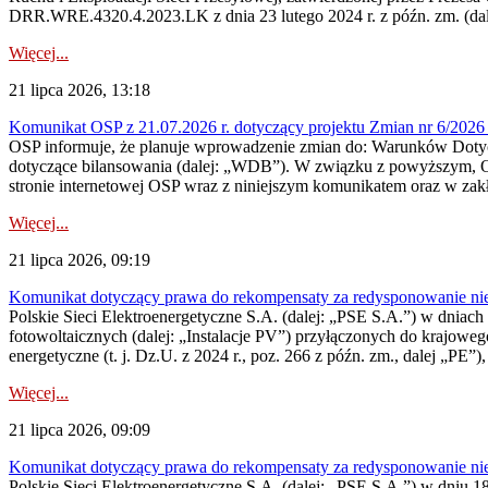
DRR.WRE.4320.4.2023.LK z dnia 23 lutego 2024 r. z późn. zm. (dale
Więcej...
21 lipca 2026, 13:18
Komunikat OSP z 21.07.2026 r. dotyczący projektu Zmian nr 6/20
OSP informuje, że planuje wprowadzenie zmian do: Warunków Dotycz
dotyczące bilansowania (dalej: „WDB”). W związku z powyższym, 
stronie internetowej OSP wraz z niniejszym komunikatem oraz w zak
Więcej...
21 lipca 2026, 09:19
Komunikat dotyczący prawa do rekompensaty za redysponowanie nieryn
Polskie Sieci Elektroenergetyczne S.A. (dalej: „PSE S.A.”) w dniach 1
fotowoltaicznych (dalej: „Instalacje PV”) przyłączonych do krajoweg
energetyczne (t. j. Dz.U. z 2024 r., poz. 266 z późn. zm., dalej „PE”),
Więcej...
21 lipca 2026, 09:09
Komunikat dotyczący prawa do rekompensaty za redysponowanie nier
Polskie Sieci Elektroenergetyczne S.A. (dalej: „PSE S.A.”) w dniu 18 