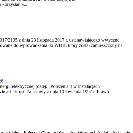
korzystania,...
/2195 z dnia 23‍ listopada 2017 r. ustanawiającego wytyczne
nowane do wprowadzenia do WDB, który został zamieszczony na
6 r.
rgii elektrycznej (dalej: „Polecenia”) w instalacjach
e art. 9c ust. 7a ustawy z dnia 10 kwietnia 1997 r. Prawo
nej (dalej: „Polecenia”) w instalacjach wiatrowych (dalej: „Instalacje