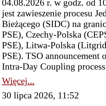
04.08.2026 r. w godz. od 
jest zawieszenie procesu J
Bieżącego (SIDC) na grani
PSE), Czechy-Polska (CEP
PSE), Litwa-Polska (Litgri
PSE). TSO announcement on
Intra-Day Coupling process
Więcej...
30 lipca 2026, 11:52