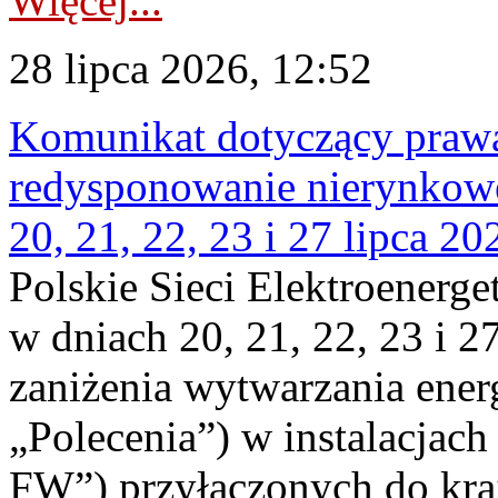
Więcej...
28 lipca 2026, 12:52
Komunikat dotyczący praw
redysponowanie nierynkowe
20, 21, 22, 23 i 27 lipca 202
Polskie Sieci Elektroenerge
w dniach 20, 21, 22, 23 i 2
zaniżenia wytwarzania energi
„Polecenia”) w instalacjach
FW”) przyłączonych do kr