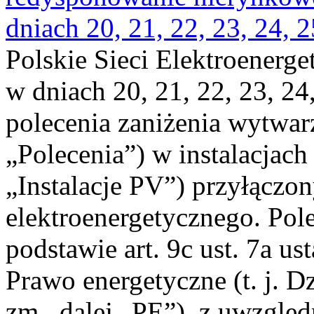
dniach 20, 21, 22, 23, 24, 2
Polskie Sieci Elektroenerge
w dniach 20, 21, 22, 23, 24,
polecenia zaniżenia wytwarz
„Polecenia”) w instalacjach
„Instalacje PV”) przyłączo
elektroenergetycznego. Pol
podstawie art. 9c ust. 7a us
Prawo energetyczne (t. j. Dz
zm., dalej „PE”), z uwzględ