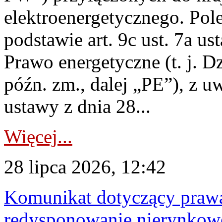
elektroenergetycznego. Pol
podstawie art. 9c ust. 7a us
Prawo energetyczne (t. j. D
późn. zm., dalej „PE”), z u
ustawy z dnia 28...
Więcej...
28 lipca 2026, 12:42
Komunikat dotyczący praw
redysponowanie nierynkowe 