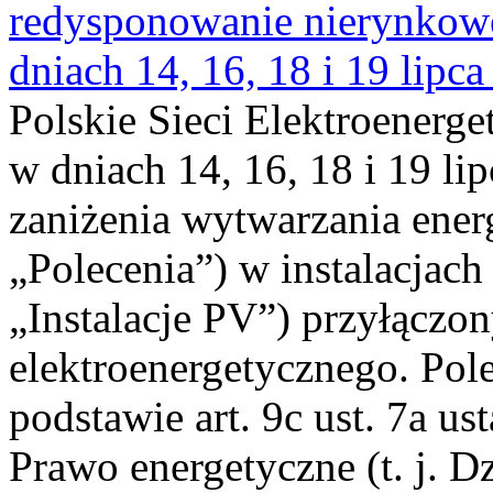
redysponowanie nierynkowe 
dniach 14, 16, 18 i 19 lipca
Polskie Sieci Elektroenerge
w dniach 14, 16, 18 i 19 li
zaniżenia wytwarzania energi
„Polecenia”) w instalacjach
„Instalacje PV”) przyłączo
elektroenergetycznego. Pol
podstawie art. 9c ust. 7a us
Prawo energetyczne (t. j. Dz