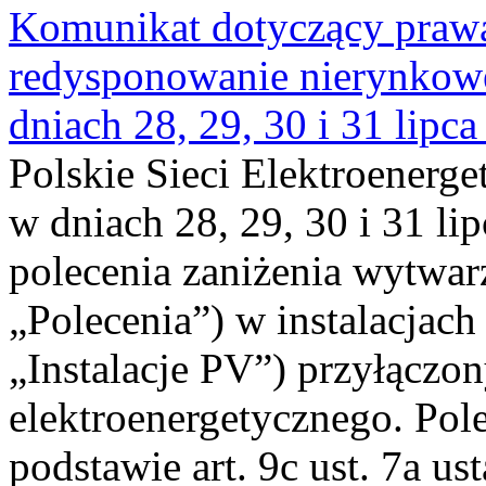
Komunikat dotyczący praw
redysponowanie nierynkowe 
dniach 28, 29, 30 i 31 lipca
Polskie Sieci Elektroenerge
w dniach 28, 29, 30 i 31 lip
polecenia zaniżenia wytwarz
„Polecenia”) w instalacjach
„Instalacje PV”) przyłączo
elektroenergetycznego. Pol
podstawie art. 9c ust. 7a us