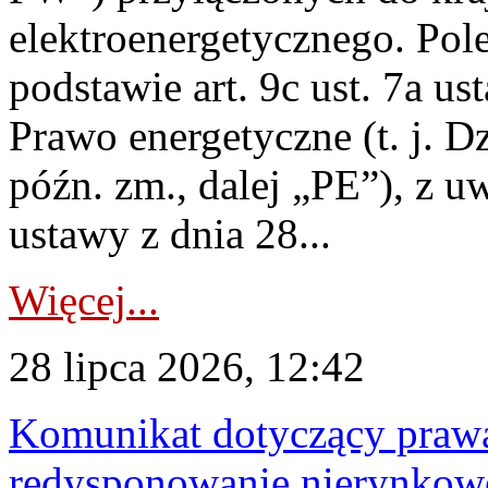
elektroenergetycznego. Pol
podstawie art. 9c ust. 7a us
Prawo energetyczne (t. j. D
późn. zm., dalej „PE”), z u
ustawy z dnia 28...
Więcej...
28 lipca 2026, 12:42
Komunikat dotyczący praw
redysponowanie nierynkowe 