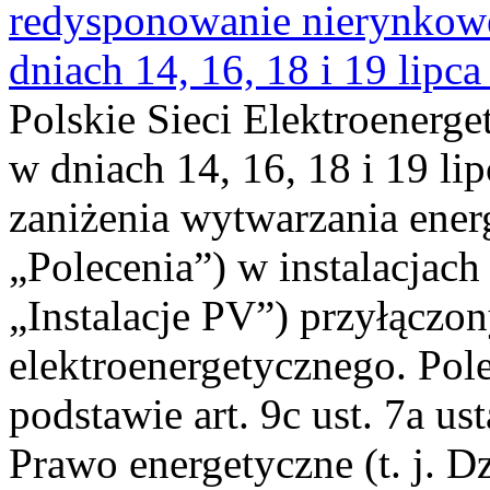
redysponowanie nierynkowe 
dniach 14, 16, 18 i 19 lipca
Polskie Sieci Elektroenerge
w dniach 14, 16, 18 i 19 li
zaniżenia wytwarzania energi
„Polecenia”) w instalacjach
„Instalacje PV”) przyłączo
elektroenergetycznego. Pol
podstawie art. 9c ust. 7a us
Prawo energetyczne (t. j. Dz