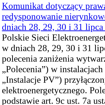
Komunikat dotyczący praw
redysponowanie nierynkowe 
dniach 28, 29, 30 i 31 lipca
Polskie Sieci Elektroenerge
w dniach 28, 29, 30 i 31 lip
polecenia zaniżenia wytwarz
„Polecenia”) w instalacjach
„Instalacje PV”) przyłączo
elektroenergetycznego. Pol
podstawie art. 9c ust. 7a us