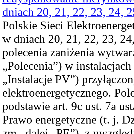
dniach 20, 21, 22, 23, 24, 2
Polskie Sieci Elektroenerge
w dniach 20, 21, 22, 23, 24,
polecenia zaniżenia wytwarz
„Polecenia”) w instalacjach
„Instalacje PV”) przyłączo
elektroenergetycznego. Pol
podstawie art. 9c ust. 7a us
Prawo energetyczne (t. j. Dz
zm., dalej „PE”), z uwzględ