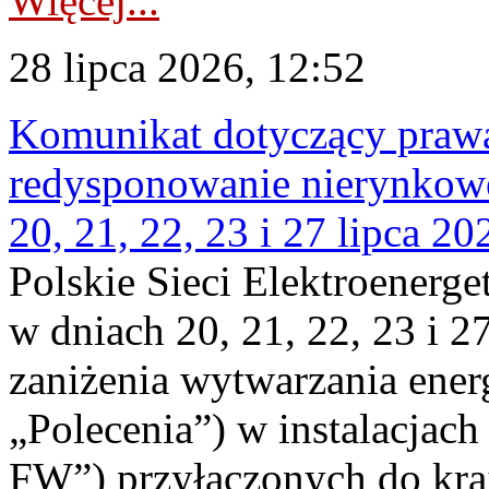
Więcej...
28 lipca 2026, 12:52
Komunikat dotyczący praw
redysponowanie nierynkowe
20, 21, 22, 23 i 27 lipca 202
Polskie Sieci Elektroenerge
w dniach 20, 21, 22, 23 i 2
zaniżenia wytwarzania energi
„Polecenia”) w instalacjach
FW”) przyłączonych do kr