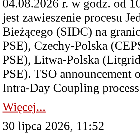
04.08.2026 r. w godz. od 
jest zawieszenie procesu J
Bieżącego (SIDC) na grani
PSE), Czechy-Polska (CEP
PSE), Litwa-Polska (Litgri
PSE). TSO announcement on
Intra-Day Coupling process
Więcej...
30 lipca 2026, 11:52