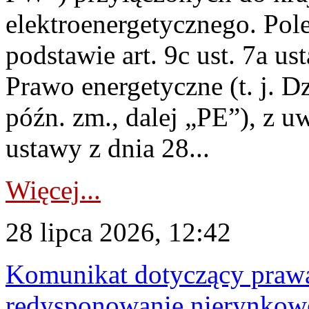
elektroenergetycznego. Pol
podstawie art. 9c ust. 7a us
Prawo energetyczne (t. j. D
późn. zm., dalej „PE”), z u
ustawy z dnia 28...
Więcej...
28 lipca 2026, 12:42
Komunikat dotyczący praw
redysponowanie nierynkowe 