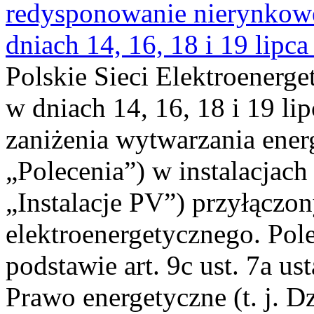
redysponowanie nierynkowe 
dniach 14, 16, 18 i 19 lipca
Polskie Sieci Elektroenerge
w dniach 14, 16, 18 i 19 li
zaniżenia wytwarzania energi
„Polecenia”) w instalacjach
„Instalacje PV”) przyłączo
elektroenergetycznego. Pol
podstawie art. 9c ust. 7a us
Prawo energetyczne (t. j. Dz