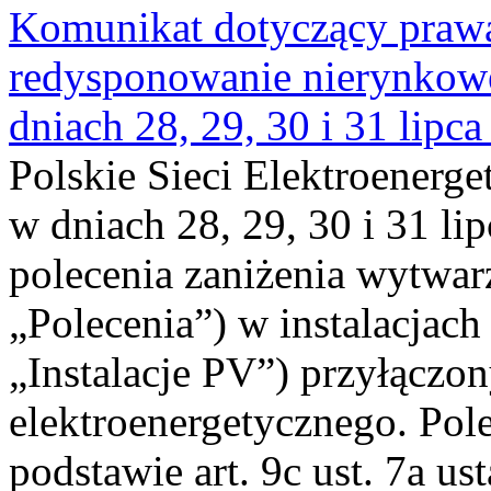
Komunikat dotyczący praw
redysponowanie nierynkowe 
dniach 28, 29, 30 i 31 lipca
Polskie Sieci Elektroenerge
w dniach 28, 29, 30 i 31 lip
polecenia zaniżenia wytwarz
„Polecenia”) w instalacjach
„Instalacje PV”) przyłączo
elektroenergetycznego. Pol
podstawie art. 9c ust. 7a us