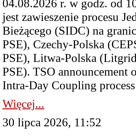
04.08.2026 r. w godz. od 
jest zawieszenie procesu J
Bieżącego (SIDC) na grani
PSE), Czechy-Polska (CEP
PSE), Litwa-Polska (Litgri
PSE). TSO announcement on
Intra-Day Coupling process
Więcej...
30 lipca 2026, 11:52