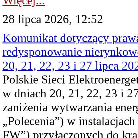
Więcej...
28 lipca 2026, 12:52
Komunikat dotyczący praw
redysponowanie nierynkowe
20, 21, 22, 23 i 27 lipca 202
Polskie Sieci Elektroenerge
w dniach 20, 21, 22, 23 i 2
zaniżenia wytwarzania energi
„Polecenia”) w instalacjach
FW”) przyłączonych do kr