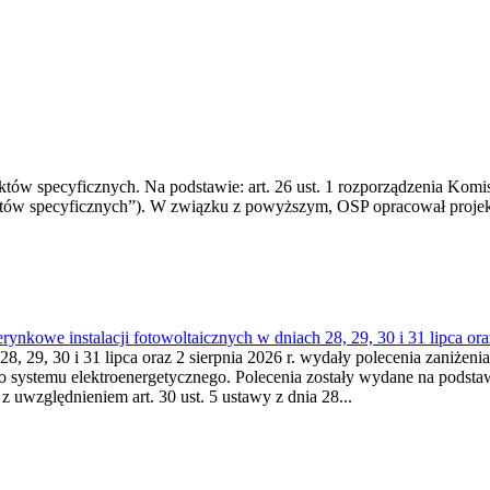
 specyficznych. Na podstawie: art. 26 ust. 1 rozporządzenia Komisji
któw specyficznych”). W związku z powyższym, OSP opracował proje
kowe instalacji fotowoltaicznych w dniach 28, 29, 30 i 31 lipca ora
8, 29, 30 i 31 lipca oraz 2 sierpnia 2026 r. wydały polecenia zaniżenia
o systemu elektroenergetycznego. Polecenia zostały wydane na podstawi
 z uwzględnieniem art. 30 ust. 5 ustawy z dnia 28...