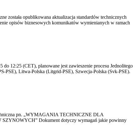
yczne została opublikowana aktualizacja standardów technicznych
owienie opisów biznesowych komunikatów wymienianych w ramach
 do 12:25 (CET), planowane jest zawieszenie procesu Jednolitego
S-PSE), Litwa-Polska (Litgrid-PSE), Szwecja-Polska (Svk-PSE).
kacja Techniczna pn. „WYMAGANIA TECHNICZNE DLA
OWYCH” Dokument dotyczy wymagań jakie powinny