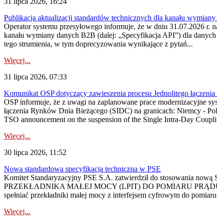
31 lipca 2026, 16:24
Publikacja aktualizacji standardów technicznych dla kanału wymian
Operator systemu przesyłowego informuje, że w dniu 31.07.2026 r. na
kanału wymiany danych B2B (dalej: „Specyfikacja API”) dla dany
tego strumienia, w tym doprecyzowania wynikające z pytań...
Więcej...
31 lipca 2026, 07:33
Komunikat OSP dotyczący zawieszenia procesu Jednolitego łączeni
OSP informuje, że z uwagi na zaplanowane prace modernizacyjne sy
łączenia Rynków Dnia Bieżącego (SIDC) na granicach: Niemcy - Po
TSO announcement on the suspension of the Single Intra-Day Couplin
Więcej...
30 lipca 2026, 11:52
Nowa standardowa specyfikacja techniczna w PSE
Komitet Standaryzacyjny PSE S.A. zatwierdził do stosowania n
PRZEKŁADNIKA MAŁEJ MOCY (LPIT) DO POMIARU PRĄDU
spełniać przekładniki małej mocy z interfejsem cyfrowym do pomiar
Więcej...