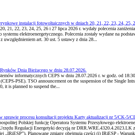
kowe instalacji fotowoltaicznych w dniach 20, 21, 22, 23, 24, 25, 26
0, 21, 22, 23, 24, 25, 26 i 27 lipca 2026 r. wydały polecenia zaniżenia
o systemu elektroenergetycznego. Polecenia zostały wydane na podstawi
 z uwzględnieniem art. 30 ust. 5 ustawy z dnia 28...
a Rynków Dnia Bieżącego w dniu 28.07.2026.
stemów informatycznych CEPS w dniu 28.07.2026 r. w godz. od 18:30 
(CEPS-PSE). TSO announcement on the suspension of the Single Intra
it is planned to suspend the...
w sprawie procesu konsultacji projektu Karty aktualizacji nr 5/CK-5/
ypospolitej Polskiej funkcję Operatora Systemu Przesyłowego elektroe
a Urzędu Regulacji Energetyki decyzją nr DRR.WRE.4320.4.2023.LK z d
j „IRiESP”). Planowane zmiany obejmują części (i) IRiESP - Warunki 