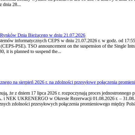
 dnia 28...
a Rynków Dnia Bieżącego w dniu 21.07.2026
stemów informatycznych CEPS w dniu 21.07.2026 r. w godz. od 17:55 -
(CEPS-PSE). TSO announcement on the suspension of the Single Intra
 it is planned to suspend the...
cznego na sierpień 2026 r. na zdolności przesyłowe połączenia pro
mują, że z dniem 17 lipca 2026 r. rozpoczynają proces jednostronnego 
i NEK UKRENERGO w Okresie Rezerwacji 01.08.2026 r. – 31.08.2026 
cznych zdolności przesyłowych połączenia promieniowego między Po