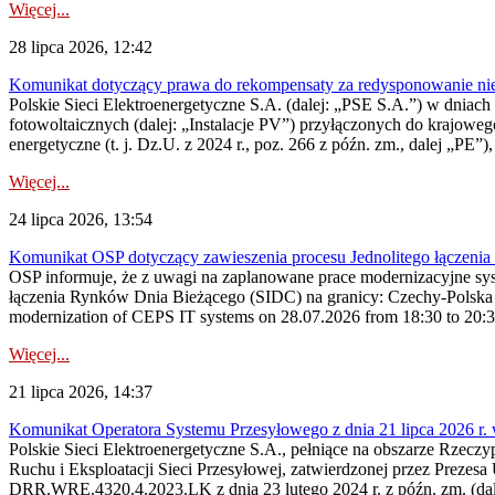
Więcej...
28 lipca 2026, 12:42
Komunikat dotyczący prawa do rekompensaty za redysponowanie nieryn
Polskie Sieci Elektroenergetyczne S.A. (dalej: „PSE S.A.”) w dniach 2
fotowoltaicznych (dalej: „Instalacje PV”) przyłączonych do krajoweg
energetyczne (t. j. Dz.U. z 2024 r., poz. 266 z późn. zm., dalej „PE”),
Więcej...
24 lipca 2026, 13:54
Komunikat OSP dotyczący zawieszenia procesu Jednolitego łączeni
OSP informuje, że z uwagi na zaplanowane prace modernizacyjne sy
łączenia Rynków Dnia Bieżącego (SIDC) na granicy: Czechy-Polska 
modernization of CEPS IT systems on 28.07.2026 from 18:30 to 20:30, 
Więcej...
21 lipca 2026, 14:37
Komunikat Operatora Systemu Przesyłowego z dnia 21 lipca 2026 r. 
Polskie Sieci Elektroenergetyczne S.A., pełniące na obszarze Rzecz
Ruchu i Eksploatacji Sieci Przesyłowej, zatwierdzonej przez Prezes
DRR.WRE.4320.4.2023.LK z dnia 23 lutego 2024 r. z późn. zm. (dale