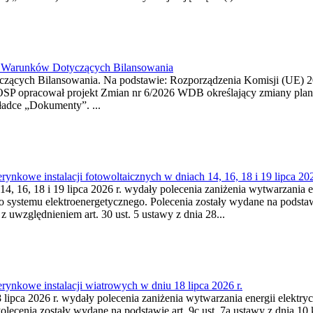
26 Warunków Dotyczących Bilansowania
ących Bilansowania. Na podstawie: Rozporządzenia Komisji (UE) 2017
OSP opracował projekt Zmian nr 6/2026 WDB określający zmiany pla
ładce „Dokumenty”. ...
kowe instalacji fotowoltaicznych w dniach 14, 16, 18 i 19 lipca 202
4, 16, 18 i 19 lipca 2026 r. wydały polecenia zaniżenia wytwarzania ene
o systemu elektroenergetycznego. Polecenia zostały wydane na podstawi
 z uwzględnieniem art. 30 ust. 5 ustawy z dnia 28...
ynkowe instalacji wiatrowych w dniu 18 lipca 2026 r.
lipca 2026 r. wydały polecenia zaniżenia wytwarzania energii elektrycz
cenia zostały wydane na podstawie art. 9c ust. 7a ustawy z dnia 10 k