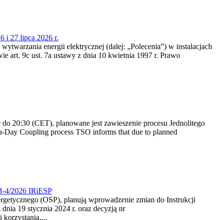
 i 27 lipca 2026 r.
 wytwarzania energii elektrycznej (dalej: „Polecenia”) w instalacjach
e art. 9c ust. 7a ustawy z dnia 10 kwietnia 1997 r. Prawo
do 20:30 (CET), planowane jest zawieszenie procesu Jednolitego
-Day Coupling process TSO informs that due to planned
CB-4/2026 IRiESP
nergetycznego (OSP), planują wprowadzenie zmian do Instrukcji
nia 19 stycznia 2024 r. oraz decyzją nr
korzystania,...