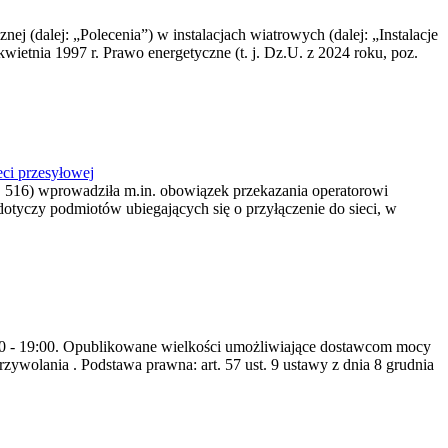
nej (dalej: „Polecenia”) w instalacjach wiatrowych (dalej: „Instalacje
wietnia 1997 r. Prawo energetyczne (t. j. Dz.U. z 2024 roku, poz.
ci przesyłowej
z. 516) wprowadziła m.in. obowiązek przekazania operatorowi
dotyczy podmiotów ubiegających się o przyłączenie do sieci, w
8:00 - 19:00. Opublikowane wielkości umożliwiające dostawcom mocy
ywolania . Podstawa prawna: art. 57 ust. 9 ustawy z dnia 8 grudnia