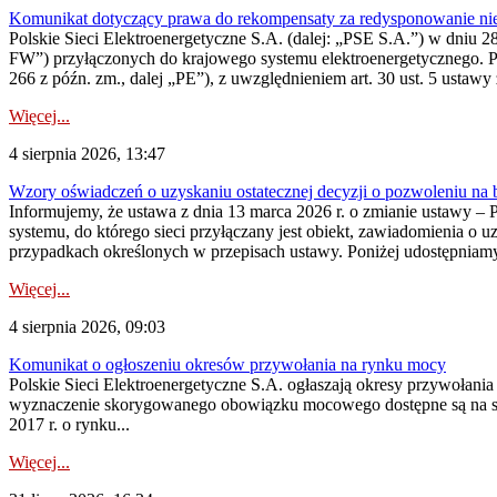
Komunikat dotyczący prawa do rekompensaty za redysponowanie nier
Polskie Sieci Elektroenergetyczne S.A. (dalej: „PSE S.A.”) w dniu 28 
FW”) przyłączonych do krajowego systemu elektroenergetycznego. Pole
266 z późn. zm., dalej „PE”), z uwzględnieniem art. 30 ust. 5 ustawy z
Więcej...
4 sierpnia 2026, 13:47
Wzory oświadczeń o uzyskaniu ostatecznej decyzji o pozwoleniu na
Informujemy, że ustawa z dnia 13 marca 2026 r. o zmianie ustawy – 
systemu, do którego sieci przyłączany jest obiekt, zawiadomienia o 
przypadkach określonych w przepisach ustawy. Poniżej udostępniam
Więcej...
4 sierpnia 2026, 09:03
Komunikat o ogłoszeniu okresów przywołania na rynku mocy
Polskie Sieci Elektroenergetyczne S.A. ogłaszają okresy przywołan
wyznaczenie skorygowanego obowiązku mocowego dostępne są na stroni
2017 r. o rynku...
Więcej...