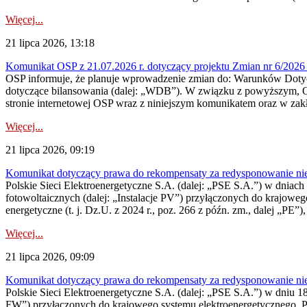
Więcej...
21 lipca 2026, 13:18
Komunikat OSP z 21.07.2026 r. dotyczący projektu Zmian nr 6/20
OSP informuje, że planuje wprowadzenie zmian do: Warunków Dotycz
dotyczące bilansowania (dalej: „WDB”). W związku z powyższym, 
stronie internetowej OSP wraz z niniejszym komunikatem oraz w zak
Więcej...
21 lipca 2026, 09:19
Komunikat dotyczący prawa do rekompensaty za redysponowanie nieryn
Polskie Sieci Elektroenergetyczne S.A. (dalej: „PSE S.A.”) w dniach 1
fotowoltaicznych (dalej: „Instalacje PV”) przyłączonych do krajoweg
energetyczne (t. j. Dz.U. z 2024 r., poz. 266 z późn. zm., dalej „PE”),
Więcej...
21 lipca 2026, 09:09
Komunikat dotyczący prawa do rekompensaty za redysponowanie nier
Polskie Sieci Elektroenergetyczne S.A. (dalej: „PSE S.A.”) w dniu 18 
FW”) przyłączonych do krajowego systemu elektroenergetycznego. Pole