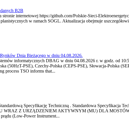
y danych B2B
 stronie internetowej https://github.com/Polskie-Sieci-Elektroenerget
ch planistycznych w ramach SOGL. Aktualizacja obejmuje uszczegół
a Rynków Dnia Bieżącego w dniu 04.08.2026.
stemów informatycznych DBAG w dniu 04.08.2026 r. w godz. od 10:55
lska (50HzT-PSE), Czechy-Polska (CEPS-PSE), Słowacja-Polska (SEP
g process TSO informs that...
ową Standardową Specyfikację Techniczną . Standardowa Specyfi
 WRAZ Z URZĄDZENIEM AKTYWNYM (MU) DLA MOSTÓW SZYN
u prądu (Low-Power Instrument...