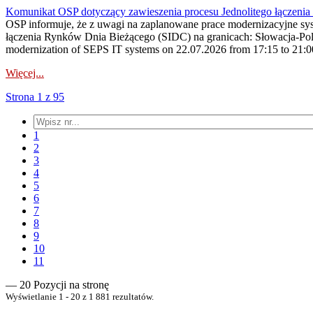
Komunikat OSP dotyczący zawieszenia procesu Jednolitego łączeni
OSP informuje, że z uwagi na zaplanowane prace modernizacyjne sy
łączenia Rynków Dnia Bieżącego (SIDC) na granicach: Słowacja-Pol
modernization of SEPS IT systems on 22.07.2026 from 17:15 to 21:00, 
Więcej...
Strona 1 z 95
1
2
3
4
5
6
7
8
9
10
11
— 20 Pozycji na stronę
Wyświetlanie 1 - 20 z 1 881 rezultatów.