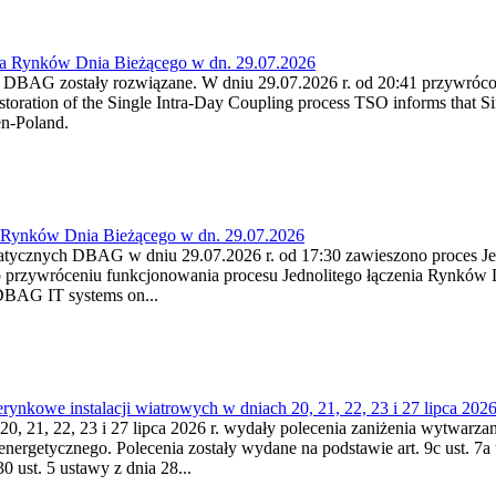
ia Rynków Dnia Bieżącego w dn. 29.07.2026
h DBAG zostały rozwiązane. W dniu 29.07.2026 r. od 20:41 przywróco
ration of the Single Intra-Day Coupling process TSO informs that Si
en-Poland.
a Rynków Dnia Bieżącego w dn. 29.07.2026
atycznych DBAG w dniu 29.07.2026 r. od 17:30 zawieszono proces Je
przywróceniu funkcjonowania procesu Jednolitego łączenia Rynków D
 DBAG IT systems on...
nkowe instalacji wiatrowych w dniach 20, 21, 22, 23 i 27 lipca 2026 
20, 21, 22, 23 i 27 lipca 2026 r. wydały polecenia zaniżenia wytwarzani
nergetycznego. Polecenia zostały wydane na podstawie art. 9c ust. 7a 
0 ust. 5 ustawy z dnia 28...