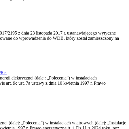
/2195 z dnia 23‍ listopada 2017 r. ustanawiającego wytyczne
nowane do wprowadzenia do WDB, który został zamieszczony na
6 r.
rgii elektrycznej (dalej: „Polecenia”) w instalacjach
e art. 9c ust. 7a ustawy z dnia 10 kwietnia 1997 r. Prawo
nej (dalej: „Polecenia”) w instalacjach wiatrowych (dalej: „Instalacje
wietnia 1997 r. Prawo energetyczne (t. j. Dz.U. z 2024 roku, poz.