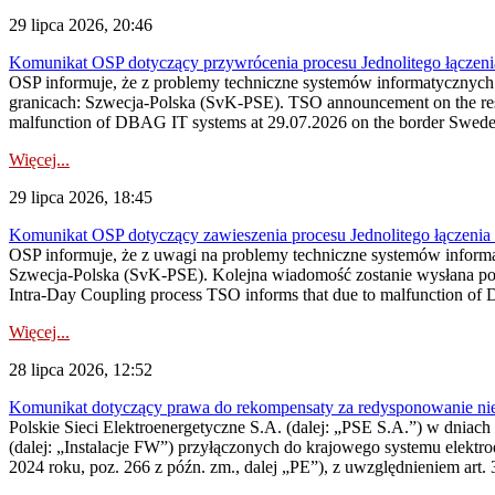
29 lipca 2026, 20:46
Komunikat OSP dotyczący przywrócenia procesu Jednolitego łączen
OSP informuje, że z problemy techniczne systemów informatycznyc
granicach: Szwecja-Polska (SvK-PSE). TSO announcement on the resto
malfunction of DBAG IT systems at 29.07.2026 on the border Swed
Więcej...
29 lipca 2026, 18:45
Komunikat OSP dotyczący zawieszenia procesu Jednolitego łączeni
OSP informuje, że z uwagi na problemy techniczne systemów inform
Szwecja-Polska (SvK-PSE). Kolejna wiadomość zostanie wysłana po 
Intra-Day Coupling process TSO informs that due to malfunction of
Więcej...
28 lipca 2026, 12:52
Komunikat dotyczący prawa do rekompensaty za redysponowanie niery
Polskie Sieci Elektroenergetyczne S.A. (dalej: „PSE S.A.”) w dniach 
(dalej: „Instalacje FW”) przyłączonych do krajowego systemu elektroe
2024 roku, poz. 266 z późn. zm., dalej „PE”), z uwzględnieniem art. 3