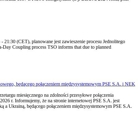
 21:30 (CET), planowane jest zawieszenie procesu Jednolitego
-Day Coupling process TSO informs that due to planned
mieniowego, będącego połączeniem międzysystemowym PSE S.A. i NEK
przetargu miesięcznego na zdolności przesyłowe połączenia
r. Informujemy, że na stronie internetowej PSE S.A. jest
lską a Ukrainą, będącego połączeniem międzysystemowym PSE S.A.