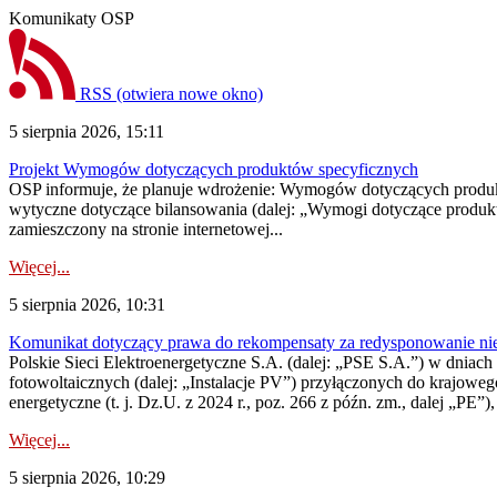
Komunikaty OSP
RSS
(otwiera nowe okno)
5 sierpnia 2026, 15:11
Projekt Wymogów dotyczących produktów specyficznych
OSP informuje, że planuje wdrożenie: Wymogów dotyczących produktów
wytyczne dotyczące bilansowania (dalej: „Wymogi dotyczące produ
zamieszczony na stronie internetowej...
Więcej...
5 sierpnia 2026, 10:31
Komunikat dotyczący prawa do rekompensaty za redysponowanie nieryn
Polskie Sieci Elektroenergetyczne S.A. (dalej: „PSE S.A.”) w dniach 2
fotowoltaicznych (dalej: „Instalacje PV”) przyłączonych do krajoweg
energetyczne (t. j. Dz.U. z 2024 r., poz. 266 z późn. zm., dalej „PE”),
Więcej...
5 sierpnia 2026, 10:29