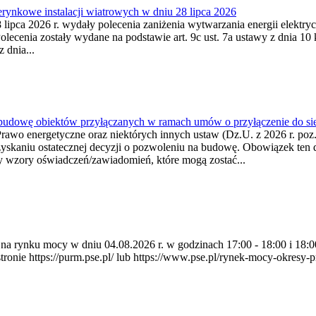
ynkowe instalacji wiatrowych w dniu 28 lipca 2026
lipca 2026 r. wydały polecenia zaniżenia wytwarzania energii elektrycz
cenia zostały wydane na podstawie art. 9c ust. 7a ustawy z dnia 10 k
 dnia...
 budowę obiektów przyłączanych w ramach umów o przyłączenie do sie
Prawo energetyczne oraz niektórych innych ustaw (Dz.U. z 2026 r. po
uzyskaniu ostatecznej decyzji o pozwoleniu na budowę. Obowiązek ten 
y wzory oświadczeń/zawiadomień, które mogą zostać...
ia na rynku mocy w dniu 04.08.2026 r. w godzinach 17:00 - 18:00 i 1
e https://purm.pse.pl/ lub https://www.pse.pl/rynek-mocy-okresy-prz