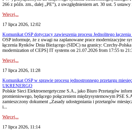
266 z późn. zm., dalej „PE”), z uwzględnieniem art. 30 ust. 5 ustawy z
Więcej...
17 lipca 2026, 12:02
Komunikat OSP dotyczący zawieszenia procesu Jednolitego łączeni
OSP informuje, że z uwagi na zaplanowane prace modernizacyjne sy
łączenia Rynków Dnia Bieżącego (SIDC) na granicy: Czechy-Polska 
modernization of CEPS] IT systems on 21.07.2026 from 17:55 to 21:30,
Więcej...
17 lipca 2026, 11:28
Komunikat OSP w sprawie procesu jednostronnego przetargu miesię
UKRENERGO
Polskie Sieci Elektroenergetyczne S.A., jako Biuro Przetargów infor
promieniowego, będącego połączeniem międzysystemowym PSE S.A. 
zamieszczony dokument „Zasady udostępniania i przetargów miesię
i...
Więcej...
17 lipca 2026, 11:14