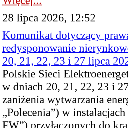
Więcej...
28 lipca 2026, 12:52
Komunikat dotyczący praw
redysponowanie nierynkowe
20, 21, 22, 23 i 27 lipca 202
Polskie Sieci Elektroenerge
w dniach 20, 21, 22, 23 i 2
zaniżenia wytwarzania energi
„Polecenia”) w instalacjach
FW”) przyłączonych do kr