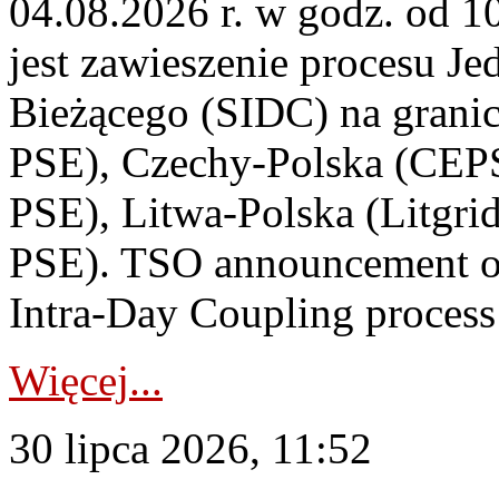
04.08.2026 r. w godz. od 
jest zawieszenie procesu J
Bieżącego (SIDC) na grani
PSE), Czechy-Polska (CEP
PSE), Litwa-Polska (Litgri
PSE). TSO announcement on
Intra-Day Coupling process
Więcej...
30 lipca 2026, 11:52