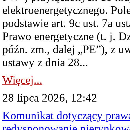
elektroenergetycznego. Pol
podstawie art. 9c ust. 7a us
Prawo energetyczne (t. j. D
późn. zm., dalej „PE”), z u
ustawy z dnia 28...
Więcej...
28 lipca 2026, 12:42
Komunikat dotyczący praw
redysponowanie nierynkowe 