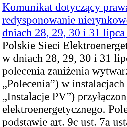
Komunikat dotyczący praw
redysponowanie nierynkowe 
dniach 28, 29, 30 i 31 lipca
Polskie Sieci Elektroenerge
w dniach 28, 29, 30 i 31 lip
polecenia zaniżenia wytwarz
„Polecenia”) w instalacjach
„Instalacje PV”) przyłączo
elektroenergetycznego. Pol
podstawie art. 9c ust. 7a us