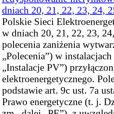
dniach 20, 21, 22, 23, 24, 2
Polskie Sieci Elektroenerge
w dniach 20, 21, 22, 23, 24,
polecenia zaniżenia wytwarz
„Polecenia”) w instalacjach
„Instalacje PV”) przyłączo
elektroenergetycznego. Pol
podstawie art. 9c ust. 7a us
Prawo energetyczne (t. j. Dz
zm., dalej „PE”), z uwzględ