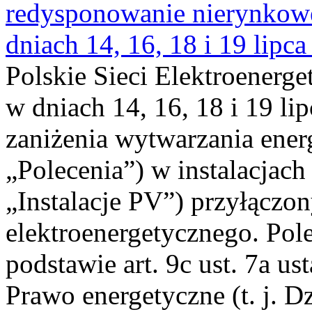
redysponowanie nierynkowe 
dniach 14, 16, 18 i 19 lipca
Polskie Sieci Elektroenerge
w dniach 14, 16, 18 i 19 li
zaniżenia wytwarzania energi
„Polecenia”) w instalacjach
„Instalacje PV”) przyłączo
elektroenergetycznego. Pol
podstawie art. 9c ust. 7a us
Prawo energetyczne (t. j. Dz