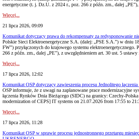
energetyczne (t. j. Dz.U. z 2024 r., poz. 266 z późn. zm., dalej „PE”),
Więcej...
21 lipca 2026, 09:09
Komunikat dotyczący prawa do rekompensaty za redysponowanie nier
Polskie Sieci Elektroenergetyczne S.A. (dalej: „PSE S.A.”) w dniu 18 
FW”) przyłączonych do krajowego systemu elektroenergetycznego. Pole
266 z późn. zm., dalej „PE”), z uwzględnieniem art. 30 ust. 5 ustawy z
Więcej...
17 lipca 2026, 12:02
Komunikat OSP dotyczący zawieszenia procesu Jednolitego łączeni
OSP informuje, że z uwagi na zaplanowane prace modernizacyjne sy
łączenia Rynków Dnia Bieżącego (SIDC) na granicy: Czechy-Polska 
modernization of CEPS] IT systems on 21.07.2026 from 17:55 to 21:30,
Więcej...
17 lipca 2026, 11:28
Komunikat OSP w sprawie procesu jednostronnego przetargu miesię
UKRENERGO