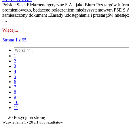
Polskie Sieci Elektroenergetyczne S.A., jako Biuro Przetargów infor
promieniowego, będącego połączeniem międzysystemowym PSE S.A. 
zamieszczony dokument „Zasady udostępniania i przetargów miesię
i...
Więcej...
Strona 1 z 95
1
2
3
4
5
6
7
8
9
10
11
— 20 Pozycji na stronę
Wyświetlanie 1 - 20 z 1 883 rezultatów.