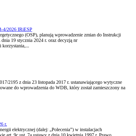
CB-4/2026 IRiESP
nergetycznego (OSP), planują wprowadzenie zmian do Instrukcji
nia 19 stycznia 2024 r. oraz decyzją nr
korzystania,...
/2195 z dnia 23‍ listopada 2017 r. ustanawiającego wytyczne
nowane do wprowadzenia do WDB, który został zamieszczony na
6 r.
rgii elektrycznej (dalej: „Polecenia”) w instalacjach
e art. 9c ust. 7a ustawy z dnia 10 kwietnia 1997 r. Prawo