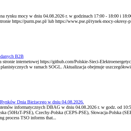
ia na rynku mocy w dniu 04.08.2026 r. w godzinach 17:00 - 18:00 i 1
e https://purm.pse.pl/ lub https://www.pse.pl/rynek-mocy-okresy-prz
y danych B2B
 stronie internetowej https://github.com/Polskie-Sieci-Elektroenerget
ch planistycznych w ramach SOGL. Aktualizacja obejmuje uszczegół
a Rynków Dnia Bieżącego w dniu 04.08.2026.
stemów informatycznych DBAG w dniu 04.08.2026 r. w godz. od 10:55
lska (50HzT-PSE), Czechy-Polska (CEPS-PSE), Słowacja-Polska (SEP
g process TSO informs that...