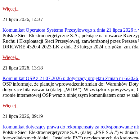
Więcej...
21 lipca 2026, 14:37
Komunikat Operatora Systemu Przesyłowego z dnia 21 lipca 2026 r. 
Polskie Sieci Elektroenergetyczne S.A., pełniące na obszarze Rzecz
Ruchu i Eksploatacji Sieci Przesyłowej, zatwierdzonej przez Prezes
DRR.WRE.4320.4.2023.LK z dnia 23 lutego 2024 r. z późn. zm. (dale
Więcej...
21 lipca 2026, 13:18
Komunikat OSP z 21.07.2026 r. dotyczący projektu Zmian nr 6/20
OSP informuje, że planuje wprowadzenie zmian do: Warunków Dotycz
dotyczące bilansowania (dalej: „WDB”). W związku z powyższym, 
stronie internetowej OSP wraz z niniejszym komunikatem oraz w zak
Więcej...
21 lipca 2026, 09:19
Komunikat dotyczący prawa do rekompensaty za redysponowanie nieryn
Polskie Sieci Elektroenergetyczne S.A. (dalej: „PSE S.A.”) w dniach 1
fotowoltaicznych (dalej: „Instalacje PV”) przyłączonych do krajoweg