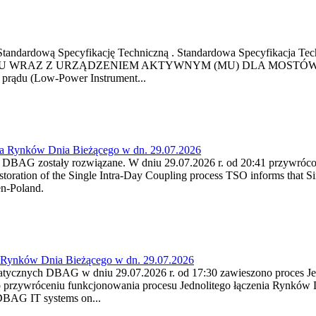
ową Standardową Specyfikację Techniczną . Standardowa Specyfi
 WRAZ Z URZĄDZENIEM AKTYWNYM (MU) DLA MOSTÓW SZYN
u prądu (Low-Power Instrument...
ia Rynków Dnia Bieżącego w dn. 29.07.2026
h DBAG zostały rozwiązane. W dniu 29.07.2026 r. od 20:41 przywróco
ration of the Single Intra-Day Coupling process TSO informs that Si
en-Poland.
a Rynków Dnia Bieżącego w dn. 29.07.2026
atycznych DBAG w dniu 29.07.2026 r. od 17:30 zawieszono proces Je
przywróceniu funkcjonowania procesu Jednolitego łączenia Rynków D
 DBAG IT systems on...