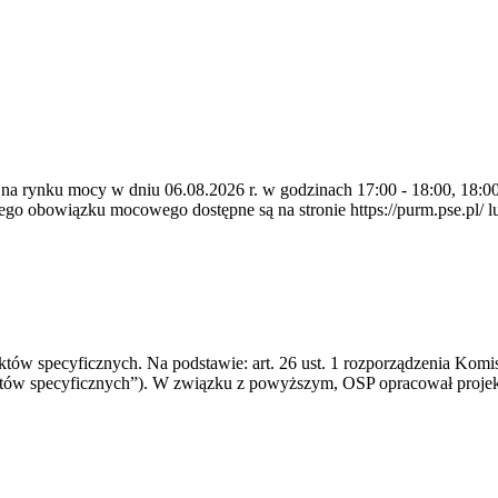
 na rynku mocy w dniu 06.08.2026 r. w godzinach 17:00 - 18:00, 18:00 
 obowiązku mocowego dostępne są na stronie https://purm.pse.pl/ lu
 specyficznych. Na podstawie: art. 26 ust. 1 rozporządzenia Komisji
któw specyficznych”). W związku z powyższym, OSP opracował proje