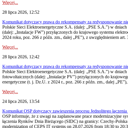
Więcej...
28 lipca 2026, 12:52
Komunikat dotyczący prawa do rekompensaty za redysponowanie niery
Polskie Sieci Elektroenergetyczne S.A. (dalej: „PSE S.A.”) w dniach 
(dalej: „Instalacje FW”) przyłączonych do krajowego systemu elektroe
2024 roku, poz. 266 z późn. zm., dalej „PE”), z uwzględnieniem art. 3
Więcej...
28 lipca 2026, 12:42
Komunikat dotyczący prawa do rekompensaty za redysponowanie nieryn
Polskie Sieci Elektroenergetyczne S.A. (dalej: „PSE S.A.”) w dniach 2
fotowoltaicznych (dalej: „Instalacje PV”) przyłączonych do krajoweg
energetyczne (t. j. Dz.U. z 2024 r., poz. 266 z późn. zm., dalej „PE”),
Więcej...
24 lipca 2026, 13:54
Komunikat OSP dotyczący zawieszenia procesu Jednolitego łączeni
OSP informuje, że z uwagi na zaplanowane prace modernizacyjne sy
łączenia Rynków Dnia Bieżącego (SIDC) na granicy: Czechy-Polska 
modernization of CEPS IT systems on 28.07.2026 from 18:30 to 20:30, 