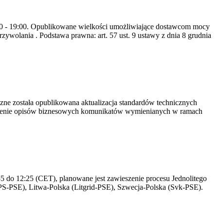
8:00 - 19:00. Opublikowane wielkości umożliwiające dostawcom mocy
ywolania . Podstawa prawna: art. 57 ust. 9 ustawy z dnia 8 grudnia
yczne została opublikowana aktualizacja standardów technicznych
owienie opisów biznesowych komunikatów wymienianych w ramach
 do 12:25 (CET), planowane jest zawieszenie procesu Jednolitego
S-PSE), Litwa-Polska (Litgrid-PSE), Szwecja-Polska (Svk-PSE).