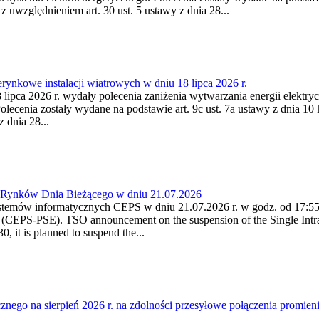
 z uwzględnieniem art. 30 ust. 5 ustawy z dnia 28...
ynkowe instalacji wiatrowych w dniu 18 lipca 2026 r.
lipca 2026 r. wydały polecenia zaniżenia wytwarzania energii elektrycz
cenia zostały wydane na podstawie art. 9c ust. 7a ustawy z dnia 10 k
 dnia 28...
a Rynków Dnia Bieżącego w dniu 21.07.2026
stemów informatycznych CEPS w dniu 21.07.2026 r. w godz. od 17:55 -
(CEPS-PSE). TSO announcement on the suspension of the Single Intra
 it is planned to suspend the...
cznego na sierpień 2026 r. na zdolności przesyłowe połączenia pro