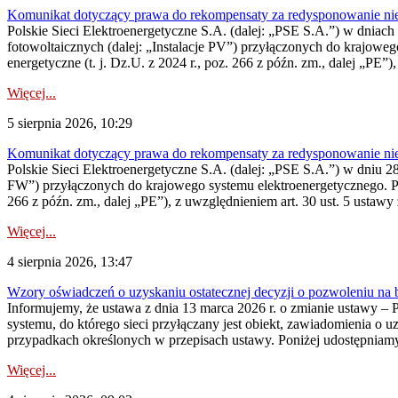
Komunikat dotyczący prawa do rekompensaty za redysponowanie nieryn
Polskie Sieci Elektroenergetyczne S.A. (dalej: „PSE S.A.”) w dniach 2
fotowoltaicznych (dalej: „Instalacje PV”) przyłączonych do krajoweg
energetyczne (t. j. Dz.U. z 2024 r., poz. 266 z późn. zm., dalej „PE”),
Więcej...
5 sierpnia 2026, 10:29
Komunikat dotyczący prawa do rekompensaty za redysponowanie nier
Polskie Sieci Elektroenergetyczne S.A. (dalej: „PSE S.A.”) w dniu 28 
FW”) przyłączonych do krajowego systemu elektroenergetycznego. Pole
266 z późn. zm., dalej „PE”), z uwzględnieniem art. 30 ust. 5 ustawy z
Więcej...
4 sierpnia 2026, 13:47
Wzory oświadczeń o uzyskaniu ostatecznej decyzji o pozwoleniu na
Informujemy, że ustawa z dnia 13 marca 2026 r. o zmianie ustawy – 
systemu, do którego sieci przyłączany jest obiekt, zawiadomienia o 
przypadkach określonych w przepisach ustawy. Poniżej udostępniam
Więcej...