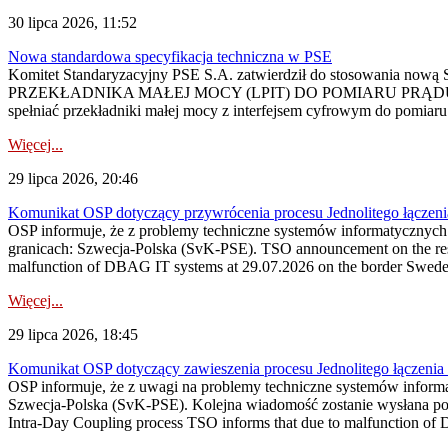
30 lipca 2026, 11:52
Nowa standardowa specyfikacja techniczna w PSE
Komitet Standaryzacyjny PSE S.A. zatwierdził do stosowania n
PRZEKŁADNIKA MAŁEJ MOCY (LPIT) DO POMIARU PRĄDU
spełniać przekładniki małej mocy z interfejsem cyfrowym do pomiar
Więcej...
29 lipca 2026, 20:46
Komunikat OSP dotyczący przywrócenia procesu Jednolitego łączen
OSP informuje, że z problemy techniczne systemów informatycznyc
granicach: Szwecja-Polska (SvK-PSE). TSO announcement on the resto
malfunction of DBAG IT systems at 29.07.2026 on the border Swed
Więcej...
29 lipca 2026, 18:45
Komunikat OSP dotyczący zawieszenia procesu Jednolitego łączeni
OSP informuje, że z uwagi na problemy techniczne systemów inform
Szwecja-Polska (SvK-PSE). Kolejna wiadomość zostanie wysłana po 
Intra-Day Coupling process TSO informs that due to malfunction of