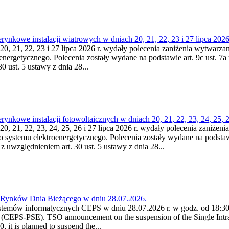
nkowe instalacji wiatrowych w dniach 20, 21, 22, 23 i 27 lipca 2026 
20, 21, 22, 23 i 27 lipca 2026 r. wydały polecenia zaniżenia wytwarzani
nergetycznego. Polecenia zostały wydane na podstawie art. 9c ust. 7a 
0 ust. 5 ustawy z dnia 28...
kowe instalacji fotowoltaicznych w dniach 20, 21, 22, 23, 24, 25, 26
0, 21, 22, 23, 24, 25, 26 i 27 lipca 2026 r. wydały polecenia zaniżenia
o systemu elektroenergetycznego. Polecenia zostały wydane na podstawi
 z uwzględnieniem art. 30 ust. 5 ustawy z dnia 28...
a Rynków Dnia Bieżącego w dniu 28.07.2026.
stemów informatycznych CEPS w dniu 28.07.2026 r. w godz. od 18:30 
(CEPS-PSE). TSO announcement on the suspension of the Single Intra
it is planned to suspend the...