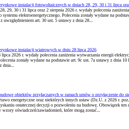
kowe instalacji fotowoltaicznych w dniach 28, 29, 30 i 31 lipca ora
8, 29, 30 i 31 lipca oraz 2 sierpnia 2026 r. wydały polecenia zaniżenia
o systemu elektroenergetycznego. Polecenia zostały wydane na podstawi
 z uwzględnieniem art. 30 ust. 5 ustawy z dnia 28...
ynkowe instalacji wiatrowych w dniu 28 lipca 2026
lipca 2026 r. wydały polecenia zaniżenia wytwarzania energii elektrycz
cenia zostały wydane na podstawie art. 9c ust. 7a ustawy z dnia 10 k
 dnia...
 budowę obiektów przyłączanych w ramach umów o przyłączenie do sie
Prawo energetyczne oraz niektórych innych ustaw (Dz.U. z 2026 r. po
uzyskaniu ostatecznej decyzji o pozwoleniu na budowę. Obowiązek ten 
y wzory oświadczeń/zawiadomień, które mogą zostać...