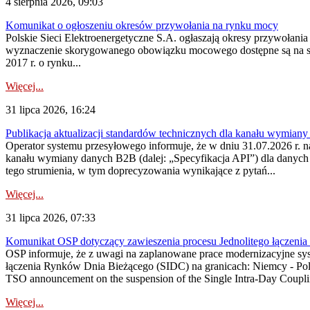
4 sierpnia 2026, 09:03
Komunikat o ogłoszeniu okresów przywołania na rynku mocy
Polskie Sieci Elektroenergetyczne S.A. ogłaszają okresy przywołan
wyznaczenie skorygowanego obowiązku mocowego dostępne są na stroni
2017 r. o rynku...
Więcej...
31 lipca 2026, 16:24
Publikacja aktualizacji standardów technicznych dla kanału wymian
Operator systemu przesyłowego informuje, że w dniu 31.07.2026 r. na
kanału wymiany danych B2B (dalej: „Specyfikacja API”) dla dany
tego strumienia, w tym doprecyzowania wynikające z pytań...
Więcej...
31 lipca 2026, 07:33
Komunikat OSP dotyczący zawieszenia procesu Jednolitego łączeni
OSP informuje, że z uwagi na zaplanowane prace modernizacyjne sy
łączenia Rynków Dnia Bieżącego (SIDC) na granicach: Niemcy - Po
TSO announcement on the suspension of the Single Intra-Day Couplin
Więcej...