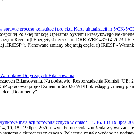
w sprawie procesu konsultacji projektu Karty aktualizacji nr 5/CK-5/
ypospolitej Polskiej funkcję Operatora Systemu Przesyłowego elektroe
a Urzędu Regulacji Energetyki decyzją nr DRR.WRE.4320.4.2023.LK z d
j „IRiESP”). Planowane zmiany obejmują części (i) IRiESP - Warunki 
26 Warunków Dotyczących Bilansowania
ących Bilansowania. Na podstawie: Rozporządzenia Komisji (UE) 2017
OSP opracował projekt Zmian nr 6/2026 WDB określający zmiany pla
ładce „Dokumenty”. ...
kowe instalacji fotowoltaicznych w dniach 14, 16, 18 i 19 lipca 202
4, 16, 18 i 19 lipca 2026 r. wydały polecenia zaniżenia wytwarzania ene
o systemu elektroenergetycznego. Polecenia zostały wydane na podstawi