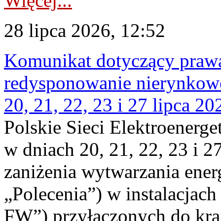
Więcej...
28 lipca 2026, 12:52
Komunikat dotyczący praw
redysponowanie nierynkowe
20, 21, 22, 23 i 27 lipca 202
Polskie Sieci Elektroenerge
w dniach 20, 21, 22, 23 i 2
zaniżenia wytwarzania energi
„Polecenia”) w instalacjach
FW”) przyłączonych do kr