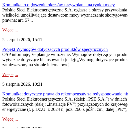
Komunikat o ogłoszeniu okresów przywołania na rynku mocy
Polskie Sieci Elektroenergetyczne S.A. ogłaszają okresy przywołania
wielkości umożliwiające dostawcom mocy wyznaczenie skorygowanego
prawna: art. 57...
Więcej...
5 sierpnia 2026, 15:11
Projekt Wymogów dotyczących produktów specyficznych
OSP informuje, że planuje wdrożenie: Wymogów dotyczących produktów
wytyczne dotyczące bilansowania (dalej: „Wymogi dotyczące produ
zamieszczony na stronie internetowej...
Więcej...
5 sierpnia 2026, 10:31
Komunikat dotyczący prawa do rekompensaty za redysponowanie nieryn
Polskie Sieci Elektroenergetyczne S.A. (dalej: „PSE S.A.”) w dniach 2
fotowoltaicznych (dalej: „Instalacje PV”) przyłączonych do krajoweg
energetyczne (t. j. Dz.U. z 2024 r., poz. 266 z późn. zm., dalej „PE”),
Więcej...