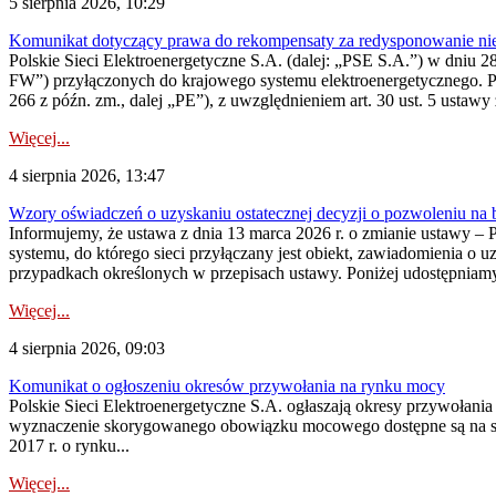
5 sierpnia 2026, 10:29
Komunikat dotyczący prawa do rekompensaty za redysponowanie nier
Polskie Sieci Elektroenergetyczne S.A. (dalej: „PSE S.A.”) w dniu 28 
FW”) przyłączonych do krajowego systemu elektroenergetycznego. Pole
266 z późn. zm., dalej „PE”), z uwzględnieniem art. 30 ust. 5 ustawy z
Więcej...
4 sierpnia 2026, 13:47
Wzory oświadczeń o uzyskaniu ostatecznej decyzji o pozwoleniu na
Informujemy, że ustawa z dnia 13 marca 2026 r. o zmianie ustawy – 
systemu, do którego sieci przyłączany jest obiekt, zawiadomienia o 
przypadkach określonych w przepisach ustawy. Poniżej udostępniam
Więcej...
4 sierpnia 2026, 09:03
Komunikat o ogłoszeniu okresów przywołania na rynku mocy
Polskie Sieci Elektroenergetyczne S.A. ogłaszają okresy przywołan
wyznaczenie skorygowanego obowiązku mocowego dostępne są na stroni
2017 r. o rynku...
Więcej...