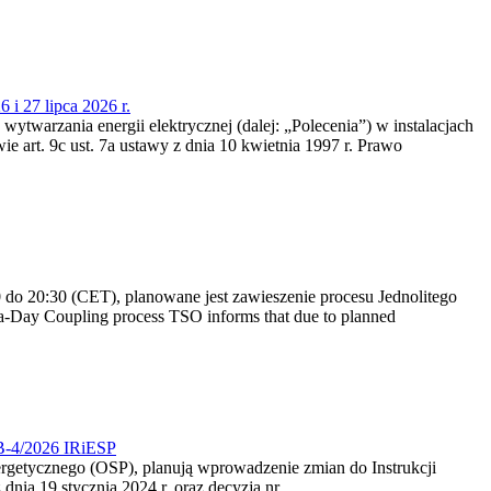
 i 27 lipca 2026 r.
 wytwarzania energii elektrycznej (dalej: „Polecenia”) w instalacjach
e art. 9c ust. 7a ustawy z dnia 10 kwietnia 1997 r. Prawo
do 20:30 (CET), planowane jest zawieszenie procesu Jednolitego
-Day Coupling process TSO informs that due to planned
CB-4/2026 IRiESP
nergetycznego (OSP), planują wprowadzenie zmian do Instrukcji
nia 19 stycznia 2024 r. oraz decyzją nr