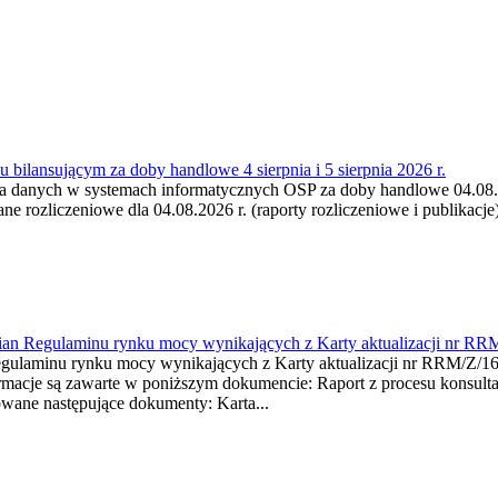
 bilansującym za doby handlowe 4 sierpnia i 5 sierpnia 2026 r.
a danych w systemach informatycznych OSP za doby handlowe 04.08.202
 rozliczeniowe dla 04.08.2026 r. (raporty rozliczeniowe i publikacje)
mian Regulaminu rynku mocy wynikających z Karty aktualizacji nr RR
minu rynku mocy wynikających z Karty aktualizacji nr RRM/Z/
je są zawarte w poniższym dokumencie: Raport z procesu konsultacj
wane następujące dokumenty: Karta...