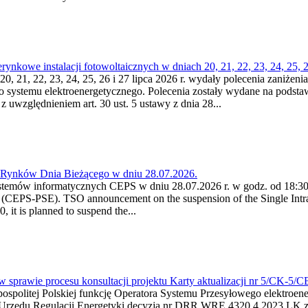
kowe instalacji fotowoltaicznych w dniach 20, 21, 22, 23, 24, 25, 26
0, 21, 22, 23, 24, 25, 26 i 27 lipca 2026 r. wydały polecenia zaniżenia
o systemu elektroenergetycznego. Polecenia zostały wydane na podstawi
 z uwzględnieniem art. 30 ust. 5 ustawy z dnia 28...
a Rynków Dnia Bieżącego w dniu 28.07.2026.
stemów informatycznych CEPS w dniu 28.07.2026 r. w godz. od 18:30 
(CEPS-PSE). TSO announcement on the suspension of the Single Intra
it is planned to suspend the...
w sprawie procesu konsultacji projektu Karty aktualizacji nr 5/CK-5/
ypospolitej Polskiej funkcję Operatora Systemu Przesyłowego elektroe
a Urzędu Regulacji Energetyki decyzją nr DRR.WRE.4320.4.2023.LK z d