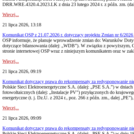
DRR.WRE.4320.4.2023.LK z dnia 23 lutego 2024 r. z późn. zm. (dale
Więcej...
21 lipca 2026, 13:18
Komunikat OSP z 21.07.2026 r. dotyczący projektu Zmian nr 6/20
OSP informuje, że planuje wprowadzenie zmian do: Warunków Dotycz
dotyczące bilansowania (dalej: „WDB”). W związku z powyższym, 
stronie internetowej OSP wraz z niniejszym komunikatem oraz w zak
Więcej...
21 lipca 2026, 09:19
Komunikat dotyczący prawa do rekompensaty za redysponowanie nieryn
Polskie Sieci Elektroenergetyczne S.A. (dalej: „PSE S.A.”) w dniach 1
fotowoltaicznych (dalej: „Instalacje PV”) przyłączonych do krajoweg
energetyczne (t. j. Dz.U. z 2024 r., poz. 266 z późn. zm., dalej „PE”),
Więcej...
21 lipca 2026, 09:09
Komunikat dotyczący prawa do rekompensaty za redysponowanie nier
Polskie Sieci Elektroenergetyczne S.A. (dalej: „PSE S.A.”) w dniu 18 