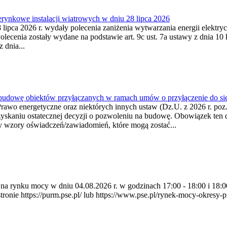
ynkowe instalacji wiatrowych w dniu 28 lipca 2026
lipca 2026 r. wydały polecenia zaniżenia wytwarzania energii elektrycz
cenia zostały wydane na podstawie art. 9c ust. 7a ustawy z dnia 10 k
 dnia...
 budowę obiektów przyłączanych w ramach umów o przyłączenie do sie
Prawo energetyczne oraz niektórych innych ustaw (Dz.U. z 2026 r. po
uzyskaniu ostatecznej decyzji o pozwoleniu na budowę. Obowiązek ten 
y wzory oświadczeń/zawiadomień, które mogą zostać...
ia na rynku mocy w dniu 04.08.2026 r. w godzinach 17:00 - 18:00 i 1
e https://purm.pse.pl/ lub https://www.pse.pl/rynek-mocy-okresy-prz