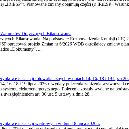
j „IRiESP”). Planowane zmiany obejmują części (i) IRiESP - Warunki 
26 Warunków Dotyczących Bilansowania
ących Bilansowania. Na podstawie: Rozporządzenia Komisji (UE) 2017
OSP opracował projekt Zmian nr 6/2026 WDB określający zmiany pla
ładce „Dokumenty”. ...
kowe instalacji fotowoltaicznych w dniach 14, 16, 18 i 19 lipca 202
4, 16, 18 i 19 lipca 2026 r. wydały polecenia zaniżenia wytwarzania ene
o systemu elektroenergetycznego. Polecenia zostały wydane na podstawi
 z uwzględnieniem art. 30 ust. 5 ustawy z dnia 28...
ynkowe instalacji wiatrowych w dniu 18 lipca 2026 r.
lipca 2026 r. wydały polecenia zaniżenia wytwarzania energii elektrycz