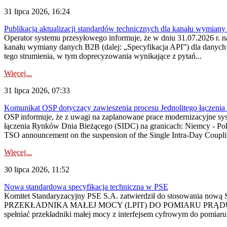
31 lipca 2026, 16:24
Publikacja aktualizacji standardów technicznych dla kanału wymian
Operator systemu przesyłowego informuje, że w dniu 31.07.2026 r. na
kanału wymiany danych B2B (dalej: „Specyfikacja API”) dla dany
tego strumienia, w tym doprecyzowania wynikające z pytań...
Więcej...
31 lipca 2026, 07:33
Komunikat OSP dotyczący zawieszenia procesu Jednolitego łączeni
OSP informuje, że z uwagi na zaplanowane prace modernizacyjne sy
łączenia Rynków Dnia Bieżącego (SIDC) na granicach: Niemcy - Po
TSO announcement on the suspension of the Single Intra-Day Couplin
Więcej...
30 lipca 2026, 11:52
Nowa standardowa specyfikacja techniczna w PSE
Komitet Standaryzacyjny PSE S.A. zatwierdził do stosowania n
PRZEKŁADNIKA MAŁEJ MOCY (LPIT) DO POMIARU PRĄDU
spełniać przekładniki małej mocy z interfejsem cyfrowym do pomiar