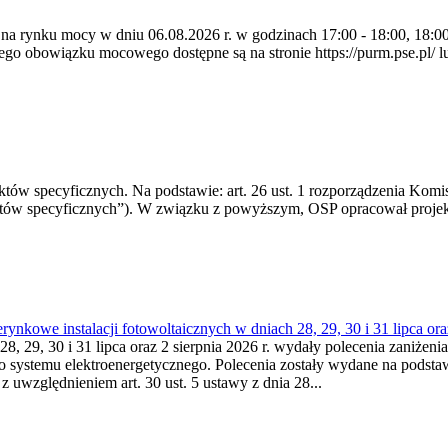
 na rynku mocy w dniu 06.08.2026 r. w godzinach 17:00 - 18:00, 18:00 
 obowiązku mocowego dostępne są na stronie https://purm.pse.pl/ lu
 specyficznych. Na podstawie: art. 26 ust. 1 rozporządzenia Komisji
któw specyficznych”). W związku z powyższym, OSP opracował proje
kowe instalacji fotowoltaicznych w dniach 28, 29, 30 i 31 lipca ora
8, 29, 30 i 31 lipca oraz 2 sierpnia 2026 r. wydały polecenia zaniżenia
o systemu elektroenergetycznego. Polecenia zostały wydane na podstawi
 z uwzględnieniem art. 30 ust. 5 ustawy z dnia 28...