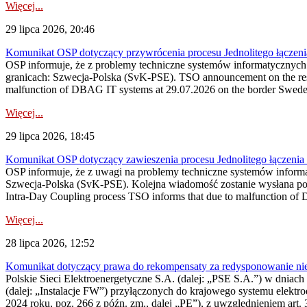
Więcej...
29 lipca 2026, 20:46
Komunikat OSP dotyczący przywrócenia procesu Jednolitego łączen
OSP informuje, że z problemy techniczne systemów informatycznyc
granicach: Szwecja-Polska (SvK-PSE). TSO announcement on the resto
malfunction of DBAG IT systems at 29.07.2026 on the border Swed
Więcej...
29 lipca 2026, 18:45
Komunikat OSP dotyczący zawieszenia procesu Jednolitego łączeni
OSP informuje, że z uwagi na problemy techniczne systemów inform
Szwecja-Polska (SvK-PSE). Kolejna wiadomość zostanie wysłana po 
Intra-Day Coupling process TSO informs that due to malfunction of
Więcej...
28 lipca 2026, 12:52
Komunikat dotyczący prawa do rekompensaty za redysponowanie niery
Polskie Sieci Elektroenergetyczne S.A. (dalej: „PSE S.A.”) w dniach 
(dalej: „Instalacje FW”) przyłączonych do krajowego systemu elektroe
2024 roku, poz. 266 z późn. zm., dalej „PE”), z uwzględnieniem art. 3