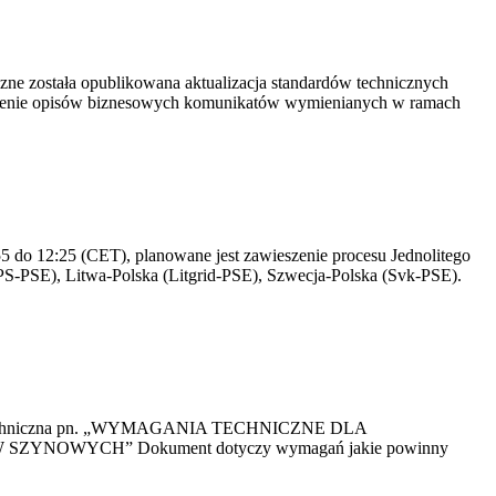
yczne została opublikowana aktualizacja standardów technicznych
owienie opisów biznesowych komunikatów wymienianych w ramach
 do 12:25 (CET), planowane jest zawieszenie procesu Jednolitego
S-PSE), Litwa-Polska (Litgrid-PSE), Szwecja-Polska (Svk-PSE).
kacja Techniczna pn. „WYMAGANIA TECHNICZNE DLA
OWYCH” Dokument dotyczy wymagań jakie powinny