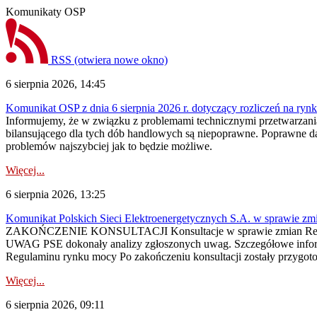
Komunikaty OSP
RSS
(otwiera nowe okno)
6 sierpnia 2026, 14:45
Komunikat OSP z dnia 6 sierpnia 2026 r. dotyczący rozliczeń na rynku
Informujemy, że w związku z problemami technicznymi przetwarzani
bilansującego dla tych dób handlowych są niepoprawne. Poprawne dane
problemów najszybciej jak to będzie możliwe.
Więcej...
6 sierpnia 2026, 13:25
Komunikat Polskich Sieci Elektroenergetycznych S.A. w sprawie z
ZAKOŃCZENIE KONSULTACJI Konsultacje w sprawie zmian Regula
UWAG PSE dokonały analizy zgłoszonych uwag. Szczegółowe informac
Regulaminu rynku mocy Po zakończeniu konsultacji zostały przygoto
Więcej...
6 sierpnia 2026, 09:11