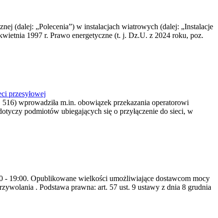
nej (dalej: „Polecenia”) w instalacjach wiatrowych (dalej: „Instalacje
wietnia 1997 r. Prawo energetyczne (t. j. Dz.U. z 2024 roku, poz.
ci przesyłowej
z. 516) wprowadziła m.in. obowiązek przekazania operatorowi
dotyczy podmiotów ubiegających się o przyłączenie do sieci, w
8:00 - 19:00. Opublikowane wielkości umożliwiające dostawcom mocy
ywolania . Podstawa prawna: art. 57 ust. 9 ustawy z dnia 8 grudnia