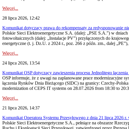
Więcej...
28 lipca 2026, 12:42
Komunikat dotyczący prawa do rekompensaty za redysponowanie nieryn
Polskie Sieci Elektroenergetyczne S.A. (dalej: „PSE S.A.”) w dniach 2
fotowoltaicznych (dalej: „Instalacje PV”) przyłączonych do krajoweg
energetyczne (t. j. Dz.U. z 2024 r., poz. 266 z późn. zm., dalej „PE”),
Więcej...
24 lipca 2026, 13:54
Komunikat OSP dotyczący zawieszenia procesu Jednolitego łączeni
OSP informuje, że z uwagi na zaplanowane prace modernizacyjne sy
łączenia Rynków Dnia Bieżącego (SIDC) na granicy: Czechy-Polska 
modernization of CEPS IT systems on 28.07.2026 from 18:30 to 20:30, 
Więcej...
21 lipca 2026, 14:37
Komunikat Operatora Systemu Przesyłowego z dnia 21 lipca 2026 r. 
Polskie Sieci Elektroenergetyczne S.A., pełniące na obszarze Rzecz
Ruchu i Eksploatacji Sieci Przesyłowej, zatwierdzonej przez Prezes