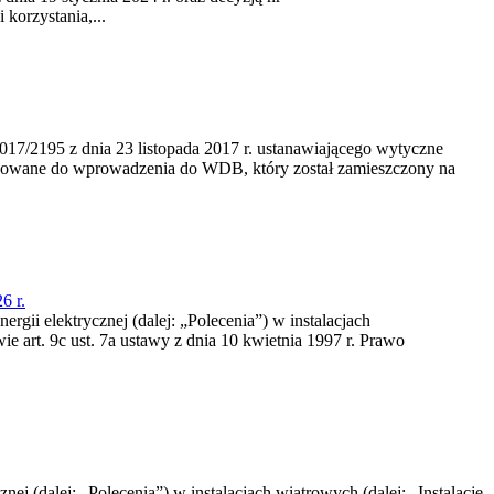
korzystania,...
/2195 z dnia 23‍ listopada 2017 r. ustanawiającego wytyczne
nowane do wprowadzenia do WDB, który został zamieszczony na
6 r.
rgii elektrycznej (dalej: „Polecenia”) w instalacjach
e art. 9c ust. 7a ustawy z dnia 10 kwietnia 1997 r. Prawo
nej (dalej: „Polecenia”) w instalacjach wiatrowych (dalej: „Instalacje