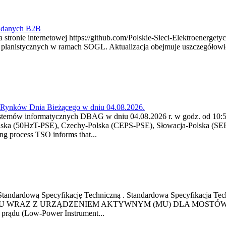
y danych B2B
 stronie internetowej https://github.com/Polskie-Sieci-Elektroenerget
ch planistycznych w ramach SOGL. Aktualizacja obejmuje uszczegół
a Rynków Dnia Bieżącego w dniu 04.08.2026.
stemów informatycznych DBAG w dniu 04.08.2026 r. w godz. od 10:55
lska (50HzT-PSE), Czechy-Polska (CEPS-PSE), Słowacja-Polska (SEP
g process TSO informs that...
ową Standardową Specyfikację Techniczną . Standardowa Specyfi
 WRAZ Z URZĄDZENIEM AKTYWNYM (MU) DLA MOSTÓW SZYN
u prądu (Low-Power Instrument...