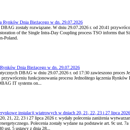
ia Rynków Dnia Bieżącego w dn. 29.07.2026
h DBAG zostały rozwiązane. W dniu 29.07.2026 r. od 20:41 przywróco
ration of the Single Intra-Day Coupling process TSO informs that Si
en-Poland.
a Rynków Dnia Bieżącego w dn. 29.07.2026
atycznych DBAG w dniu 29.07.2026 r. od 17:30 zawieszono proces Je
przywróceniu funkcjonowania procesu Jednolitego łączenia Rynków D
 DBAG IT systems on...
nkowe instalacji wiatrowych w dniach 20, 21, 22, 23 i 27 lipca 2026 
20, 21, 22, 23 i 27 lipca 2026 r. wydały polecenia zaniżenia wytwarzani
nergetycznego. Polecenia zostały wydane na podstawie art. 9c ust. 7a 
0 ust. 5 ustawy z dnia 28...