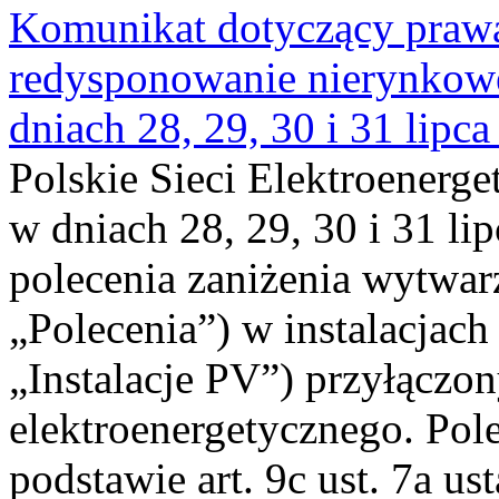
Komunikat dotyczący praw
redysponowanie nierynkowe 
dniach 28, 29, 30 i 31 lipca
Polskie Sieci Elektroenerge
w dniach 28, 29, 30 i 31 lip
polecenia zaniżenia wytwarz
„Polecenia”) w instalacjach
„Instalacje PV”) przyłączo
elektroenergetycznego. Pol
podstawie art. 9c ust. 7a us