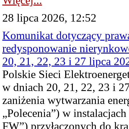
Więcej...
28 lipca 2026, 12:52
Komunikat dotyczący praw
redysponowanie nierynkowe
20, 21, 22, 23 i 27 lipca 202
Polskie Sieci Elektroenerge
w dniach 20, 21, 22, 23 i 2
zaniżenia wytwarzania energi
„Polecenia”) w instalacjach
FW”) przyłączonych do kr