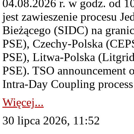
04.08.2026 r. w godz. od 
jest zawieszenie procesu J
Bieżącego (SIDC) na grani
PSE), Czechy-Polska (CEP
PSE), Litwa-Polska (Litgri
PSE). TSO announcement on
Intra-Day Coupling process
Więcej...
30 lipca 2026, 11:52