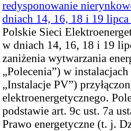
redysponowanie nierynkowe 
dniach 14, 16, 18 i 19 lipca
Polskie Sieci Elektroenerge
w dniach 14, 16, 18 i 19 li
zaniżenia wytwarzania energi
„Polecenia”) w instalacjach
„Instalacje PV”) przyłączo
elektroenergetycznego. Pol
podstawie art. 9c ust. 7a us
Prawo energetyczne (t. j. Dz