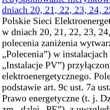
dniach 20, 21, 22, 23, 24, 2
Polskie Sieci Elektroenerge
w dniach 20, 21, 22, 23, 24,
polecenia zaniżenia wytwarz
„Polecenia”) w instalacjach
„Instalacje PV”) przyłączo
elektroenergetycznego. Pol
podstawie art. 9c ust. 7a us
Prawo energetyczne (t. j. Dz
zm., dalej „PE”), z uwzględ