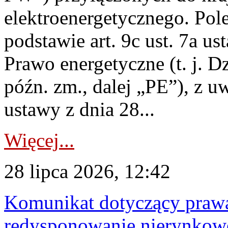
elektroenergetycznego. Pol
podstawie art. 9c ust. 7a us
Prawo energetyczne (t. j. D
późn. zm., dalej „PE”), z u
ustawy z dnia 28...
Więcej...
28 lipca 2026, 12:42
Komunikat dotyczący praw
redysponowanie nierynkowe 