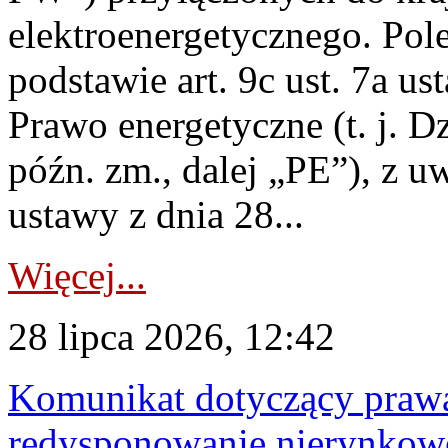
elektroenergetycznego. Pol
podstawie art. 9c ust. 7a us
Prawo energetyczne (t. j. D
późn. zm., dalej „PE”), z u
ustawy z dnia 28...
Więcej...
28 lipca 2026, 12:42
Komunikat dotyczący praw
redysponowanie nierynkowe 