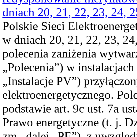
dniach 20, 21, 22, 23, 24, 2
Polskie Sieci Elektroenerge
w dniach 20, 21, 22, 23, 24,
polecenia zaniżenia wytwarz
„Polecenia”) w instalacjach
„Instalacje PV”) przyłączo
elektroenergetycznego. Pol
podstawie art. 9c ust. 7a us
Prawo energetyczne (t. j. Dz
zm., dalej „PE”), z uwzględ