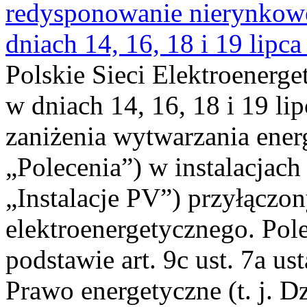
redysponowanie nierynkowe 
dniach 14, 16, 18 i 19 lipca
Polskie Sieci Elektroenerge
w dniach 14, 16, 18 i 19 li
zaniżenia wytwarzania energi
„Polecenia”) w instalacjach
„Instalacje PV”) przyłączo
elektroenergetycznego. Pol
podstawie art. 9c ust. 7a us
Prawo energetyczne (t. j. Dz