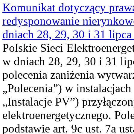
Komunikat dotyczący praw
redysponowanie nierynkowe 
dniach 28, 29, 30 i 31 lipca
Polskie Sieci Elektroenerge
w dniach 28, 29, 30 i 31 lip
polecenia zaniżenia wytwarz
„Polecenia”) w instalacjach
„Instalacje PV”) przyłączo
elektroenergetycznego. Pol
podstawie art. 9c ust. 7a us