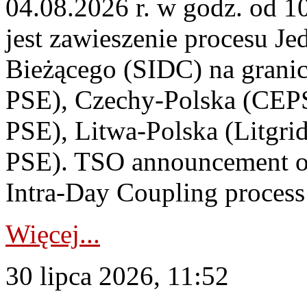
04.08.2026 r. w godz. od 
jest zawieszenie procesu J
Bieżącego (SIDC) na grani
PSE), Czechy-Polska (CEP
PSE), Litwa-Polska (Litgri
PSE). TSO announcement on
Intra-Day Coupling process
Więcej...
30 lipca 2026, 11:52