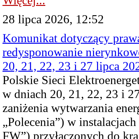
Więcej...
28 lipca 2026, 12:52
Komunikat dotyczący praw
redysponowanie nierynkowe
20, 21, 22, 23 i 27 lipca 202
Polskie Sieci Elektroenerge
w dniach 20, 21, 22, 23 i 2
zaniżenia wytwarzania energi
„Polecenia”) w instalacjach
FW”) przyłączonych do kr