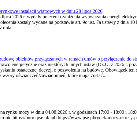
ynkowe instalacji wiatrowych w dniu 28 lipca 2026
lipca 2026 r. wydały polecenia zaniżenia wytwarzania energii elektrycz
cenia zostały wydane na podstawie art. 9c ust. 7a ustawy z dnia 10 k
 dnia...
 budowę obiektów przyłączanych w ramach umów o przyłączenie do sie
Prawo energetyczne oraz niektórych innych ustaw (Dz.U. z 2026 r. po
uzyskaniu ostatecznej decyzji o pozwoleniu na budowę. Obowiązek ten 
y wzory oświadczeń/zawiadomień, które mogą zostać...
ia na rynku mocy w dniu 04.08.2026 r. w godzinach 17:00 - 18:00 i 1
e https://purm.pse.pl/ lub https://www.pse.pl/rynek-mocy-okresy-prz