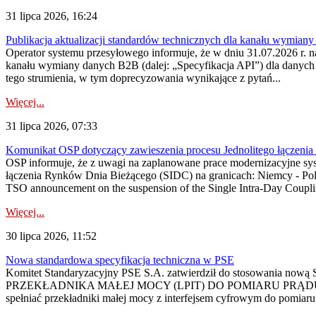
31 lipca 2026, 16:24
Publikacja aktualizacji standardów technicznych dla kanału wymian
Operator systemu przesyłowego informuje, że w dniu 31.07.2026 r. na
kanału wymiany danych B2B (dalej: „Specyfikacja API”) dla dany
tego strumienia, w tym doprecyzowania wynikające z pytań...
Więcej...
31 lipca 2026, 07:33
Komunikat OSP dotyczący zawieszenia procesu Jednolitego łączeni
OSP informuje, że z uwagi na zaplanowane prace modernizacyjne sy
łączenia Rynków Dnia Bieżącego (SIDC) na granicach: Niemcy - Po
TSO announcement on the suspension of the Single Intra-Day Couplin
Więcej...
30 lipca 2026, 11:52
Nowa standardowa specyfikacja techniczna w PSE
Komitet Standaryzacyjny PSE S.A. zatwierdził do stosowania n
PRZEKŁADNIKA MAŁEJ MOCY (LPIT) DO POMIARU PRĄDU
spełniać przekładniki małej mocy z interfejsem cyfrowym do pomiar