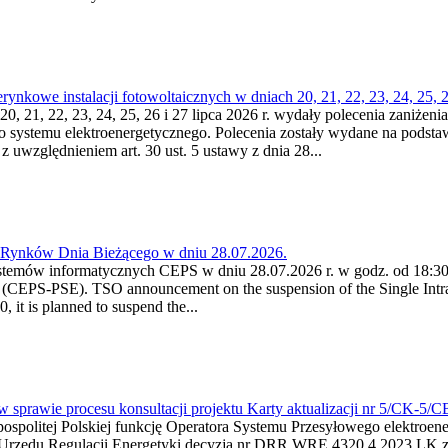
kowe instalacji fotowoltaicznych w dniach 20, 21, 22, 23, 24, 25, 26
0, 21, 22, 23, 24, 25, 26 i 27 lipca 2026 r. wydały polecenia zaniżenia
o systemu elektroenergetycznego. Polecenia zostały wydane na podstawi
 z uwzględnieniem art. 30 ust. 5 ustawy z dnia 28...
a Rynków Dnia Bieżącego w dniu 28.07.2026.
stemów informatycznych CEPS w dniu 28.07.2026 r. w godz. od 18:30 
(CEPS-PSE). TSO announcement on the suspension of the Single Intra
it is planned to suspend the...
w sprawie procesu konsultacji projektu Karty aktualizacji nr 5/CK-5/
ypospolitej Polskiej funkcję Operatora Systemu Przesyłowego elektroe
a Urzędu Regulacji Energetyki decyzją nr DRR.WRE.4320.4.2023.LK z d