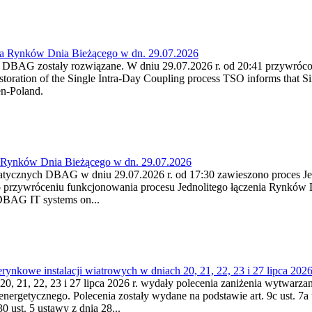
ia Rynków Dnia Bieżącego w dn. 29.07.2026
h DBAG zostały rozwiązane. W dniu 29.07.2026 r. od 20:41 przywróco
ration of the Single Intra-Day Coupling process TSO informs that Si
en-Poland.
a Rynków Dnia Bieżącego w dn. 29.07.2026
atycznych DBAG w dniu 29.07.2026 r. od 17:30 zawieszono proces Je
przywróceniu funkcjonowania procesu Jednolitego łączenia Rynków D
 DBAG IT systems on...
nkowe instalacji wiatrowych w dniach 20, 21, 22, 23 i 27 lipca 2026 
20, 21, 22, 23 i 27 lipca 2026 r. wydały polecenia zaniżenia wytwarzani
nergetycznego. Polecenia zostały wydane na podstawie art. 9c ust. 7a 
0 ust. 5 ustawy z dnia 28...