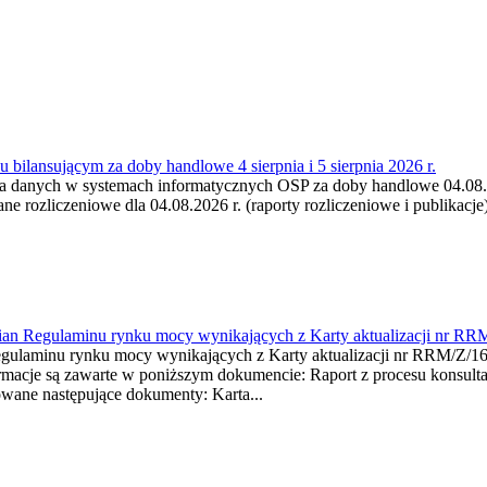
 bilansującym za doby handlowe 4 sierpnia i 5 sierpnia 2026 r.
a danych w systemach informatycznych OSP za doby handlowe 04.08.202
 rozliczeniowe dla 04.08.2026 r. (raporty rozliczeniowe i publikacje)
mian Regulaminu rynku mocy wynikających z Karty aktualizacji nr RR
minu rynku mocy wynikających z Karty aktualizacji nr RRM/Z/
je są zawarte w poniższym dokumencie: Raport z procesu konsultacj
wane następujące dokumenty: Karta...