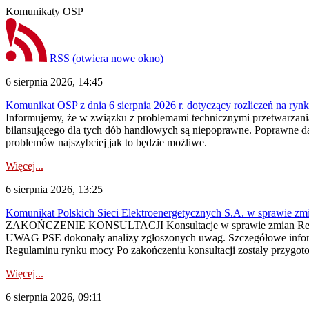
Komunikaty OSP
RSS
(otwiera nowe okno)
6 sierpnia 2026, 14:45
Komunikat OSP z dnia 6 sierpnia 2026 r. dotyczący rozliczeń na rynku
Informujemy, że w związku z problemami technicznymi przetwarzani
bilansującego dla tych dób handlowych są niepoprawne. Poprawne dane
problemów najszybciej jak to będzie możliwe.
Więcej...
6 sierpnia 2026, 13:25
Komunikat Polskich Sieci Elektroenergetycznych S.A. w sprawie z
ZAKOŃCZENIE KONSULTACJI Konsultacje w sprawie zmian Regula
UWAG PSE dokonały analizy zgłoszonych uwag. Szczegółowe informac
Regulaminu rynku mocy Po zakończeniu konsultacji zostały przygoto
Więcej...
6 sierpnia 2026, 09:11