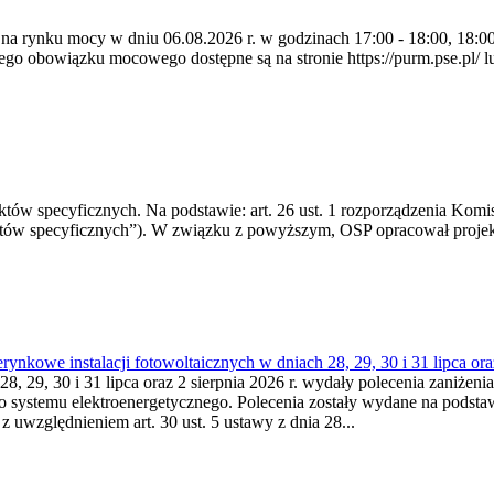
 na rynku mocy w dniu 06.08.2026 r. w godzinach 17:00 - 18:00, 18:00 
 obowiązku mocowego dostępne są na stronie https://purm.pse.pl/ lu
 specyficznych. Na podstawie: art. 26 ust. 1 rozporządzenia Komisji
któw specyficznych”). W związku z powyższym, OSP opracował proje
kowe instalacji fotowoltaicznych w dniach 28, 29, 30 i 31 lipca ora
8, 29, 30 i 31 lipca oraz 2 sierpnia 2026 r. wydały polecenia zaniżenia
o systemu elektroenergetycznego. Polecenia zostały wydane na podstawi
 z uwzględnieniem art. 30 ust. 5 ustawy z dnia 28...