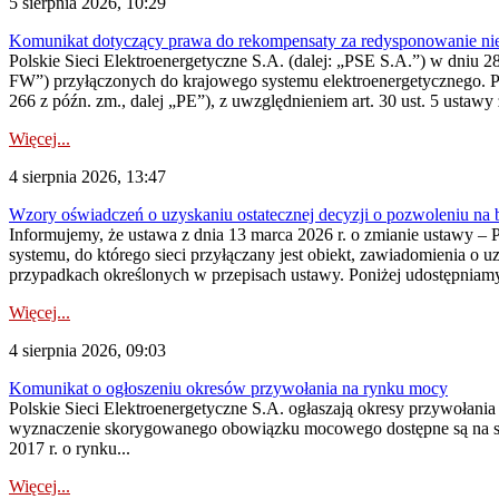
5 sierpnia 2026, 10:29
Komunikat dotyczący prawa do rekompensaty za redysponowanie nier
Polskie Sieci Elektroenergetyczne S.A. (dalej: „PSE S.A.”) w dniu 28 
FW”) przyłączonych do krajowego systemu elektroenergetycznego. Pole
266 z późn. zm., dalej „PE”), z uwzględnieniem art. 30 ust. 5 ustawy z
Więcej...
4 sierpnia 2026, 13:47
Wzory oświadczeń o uzyskaniu ostatecznej decyzji o pozwoleniu na
Informujemy, że ustawa z dnia 13 marca 2026 r. o zmianie ustawy – 
systemu, do którego sieci przyłączany jest obiekt, zawiadomienia o 
przypadkach określonych w przepisach ustawy. Poniżej udostępniam
Więcej...
4 sierpnia 2026, 09:03
Komunikat o ogłoszeniu okresów przywołania na rynku mocy
Polskie Sieci Elektroenergetyczne S.A. ogłaszają okresy przywołan
wyznaczenie skorygowanego obowiązku mocowego dostępne są na stroni
2017 r. o rynku...
Więcej...