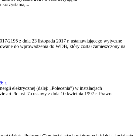
korzystania,...
/2195 z dnia 23‍ listopada 2017 r. ustanawiającego wytyczne
nowane do wprowadzenia do WDB, który został zamieszczony na
6 r.
rgii elektrycznej (dalej: „Polecenia”) w instalacjach
e art. 9c ust. 7a ustawy z dnia 10 kwietnia 1997 r. Prawo
nej (dalej: „Polecenia”) w instalacjach wiatrowych (dalej: „Instalacje