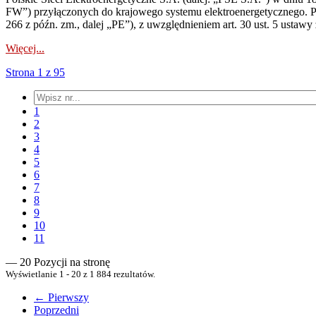
FW”) przyłączonych do krajowego systemu elektroenergetycznego. Pole
266 z późn. zm., dalej „PE”), z uwzględnieniem art. 30 ust. 5 ustawy z
Więcej...
Strona 1 z 95
1
2
3
4
5
6
7
8
9
10
11
— 20 Pozycji na stronę
Wyświetlanie 1 - 20 z 1 884 rezultatów.
← Pierwszy
Poprzedni