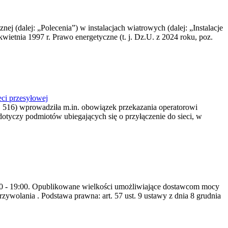
nej (dalej: „Polecenia”) w instalacjach wiatrowych (dalej: „Instalacje
wietnia 1997 r. Prawo energetyczne (t. j. Dz.U. z 2024 roku, poz.
ci przesyłowej
z. 516) wprowadziła m.in. obowiązek przekazania operatorowi
dotyczy podmiotów ubiegających się o przyłączenie do sieci, w
8:00 - 19:00. Opublikowane wielkości umożliwiające dostawcom mocy
ywolania . Podstawa prawna: art. 57 ust. 9 ustawy z dnia 8 grudnia