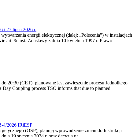
 i 27 lipca 2026 r.
 wytwarzania energii elektrycznej (dalej: „Polecenia”) w instalacjach
e art. 9c ust. 7a ustawy z dnia 10 kwietnia 1997 r. Prawo
do 20:30 (CET), planowane jest zawieszenie procesu Jednolitego
-Day Coupling process TSO informs that due to planned
CB-4/2026 IRiESP
nergetycznego (OSP), planują wprowadzenie zmian do Instrukcji
nia 19 stycznia 2024 r. oraz decyzją nr