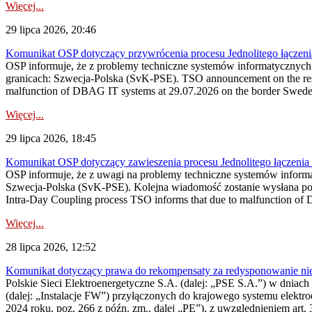
Więcej...
29 lipca 2026, 20:46
Komunikat OSP dotyczący przywrócenia procesu Jednolitego łączen
OSP informuje, że z problemy techniczne systemów informatycznyc
granicach: Szwecja-Polska (SvK-PSE). TSO announcement on the resto
malfunction of DBAG IT systems at 29.07.2026 on the border Swed
Więcej...
29 lipca 2026, 18:45
Komunikat OSP dotyczący zawieszenia procesu Jednolitego łączeni
OSP informuje, że z uwagi na problemy techniczne systemów inform
Szwecja-Polska (SvK-PSE). Kolejna wiadomość zostanie wysłana po 
Intra-Day Coupling process TSO informs that due to malfunction of
Więcej...
28 lipca 2026, 12:52
Komunikat dotyczący prawa do rekompensaty za redysponowanie niery
Polskie Sieci Elektroenergetyczne S.A. (dalej: „PSE S.A.”) w dniach 
(dalej: „Instalacje FW”) przyłączonych do krajowego systemu elektroe
2024 roku, poz. 266 z późn. zm., dalej „PE”), z uwzględnieniem art. 3