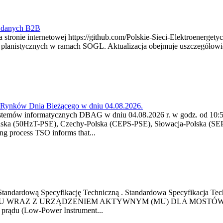
y danych B2B
 stronie internetowej https://github.com/Polskie-Sieci-Elektroenerget
ch planistycznych w ramach SOGL. Aktualizacja obejmuje uszczegół
a Rynków Dnia Bieżącego w dniu 04.08.2026.
stemów informatycznych DBAG w dniu 04.08.2026 r. w godz. od 10:55
lska (50HzT-PSE), Czechy-Polska (CEPS-PSE), Słowacja-Polska (SEP
g process TSO informs that...
ową Standardową Specyfikację Techniczną . Standardowa Specyfi
 WRAZ Z URZĄDZENIEM AKTYWNYM (MU) DLA MOSTÓW SZYN
u prądu (Low-Power Instrument...