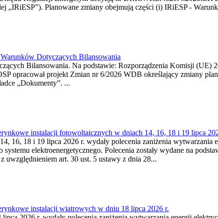
j „IRiESP”). Planowane zmiany obejmują części (i) IRiESP - Warunki 
26 Warunków Dotyczących Bilansowania
ących Bilansowania. Na podstawie: Rozporządzenia Komisji (UE) 2017
OSP opracował projekt Zmian nr 6/2026 WDB określający zmiany pla
ładce „Dokumenty”. ...
kowe instalacji fotowoltaicznych w dniach 14, 16, 18 i 19 lipca 202
4, 16, 18 i 19 lipca 2026 r. wydały polecenia zaniżenia wytwarzania ene
o systemu elektroenergetycznego. Polecenia zostały wydane na podstawi
 z uwzględnieniem art. 30 ust. 5 ustawy z dnia 28...
ynkowe instalacji wiatrowych w dniu 18 lipca 2026 r.
lipca 2026 r. wydały polecenia zaniżenia wytwarzania energii elektrycz