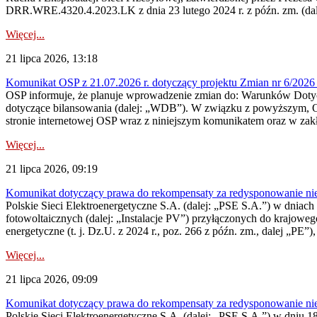
DRR.WRE.4320.4.2023.LK z dnia 23 lutego 2024 r. z późn. zm. (dale
Więcej...
21 lipca 2026, 13:18
Komunikat OSP z 21.07.2026 r. dotyczący projektu Zmian nr 6/20
OSP informuje, że planuje wprowadzenie zmian do: Warunków Dotycz
dotyczące bilansowania (dalej: „WDB”). W związku z powyższym, 
stronie internetowej OSP wraz z niniejszym komunikatem oraz w zak
Więcej...
21 lipca 2026, 09:19
Komunikat dotyczący prawa do rekompensaty za redysponowanie nieryn
Polskie Sieci Elektroenergetyczne S.A. (dalej: „PSE S.A.”) w dniach 1
fotowoltaicznych (dalej: „Instalacje PV”) przyłączonych do krajoweg
energetyczne (t. j. Dz.U. z 2024 r., poz. 266 z późn. zm., dalej „PE”),
Więcej...
21 lipca 2026, 09:09
Komunikat dotyczący prawa do rekompensaty za redysponowanie nier
Polskie Sieci Elektroenergetyczne S.A. (dalej: „PSE S.A.”) w dniu 18 