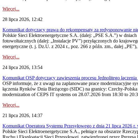
Więcej...
28 lipca 2026, 12:42
Komunikat dotyczący prawa do rekompensaty za redysponowanie nieryn
Polskie Sieci Elektroenergetyczne S.A. (dalej: „PSE S.A.”) w dniach 2
fotowoltaicznych (dalej: „Instalacje PV”) przyłączonych do krajoweg
energetyczne (t. j. Dz.U. z 2024 r., poz. 266 z późn. zm., dalej „PE”),
Więcej...
24 lipca 2026, 13:54
Komunikat OSP dotyczący zawieszenia procesu Jednolitego łączeni
OSP informuje, że z uwagi na zaplanowane prace modernizacyjne sy
łączenia Rynków Dnia Bieżącego (SIDC) na granicy: Czechy-Polska 
modernization of CEPS IT systems on 28.07.2026 from 18:30 to 20:30, 
Więcej...
21 lipca 2026, 14:37
Komunikat Operatora Systemu Przesyłowego z dnia 21 lipca 2026 r. 
Polskie Sieci Elektroenergetyczne S.A., pełniące na obszarze Rzecz
Ruchu i Eksploatacji Sieci Przesyłowej, zatwierdzonej przez Prezes