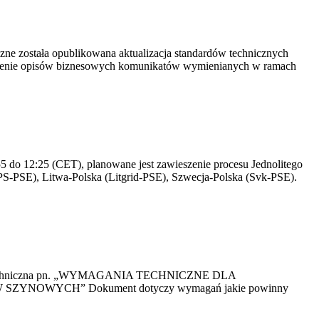
yczne została opublikowana aktualizacja standardów technicznych
owienie opisów biznesowych komunikatów wymienianych w ramach
 do 12:25 (CET), planowane jest zawieszenie procesu Jednolitego
S-PSE), Litwa-Polska (Litgrid-PSE), Szwecja-Polska (Svk-PSE).
kacja Techniczna pn. „WYMAGANIA TECHNICZNE DLA
OWYCH” Dokument dotyczy wymagań jakie powinny