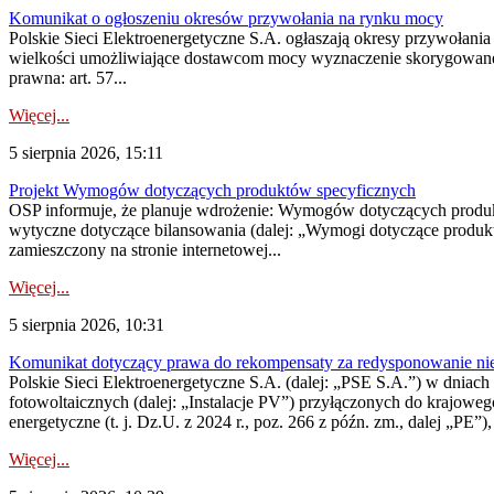
Komunikat o ogłoszeniu okresów przywołania na rynku mocy
Polskie Sieci Elektroenergetyczne S.A. ogłaszają okresy przywołania
wielkości umożliwiające dostawcom mocy wyznaczenie skorygowanego
prawna: art. 57...
Więcej...
5 sierpnia 2026, 15:11
Projekt Wymogów dotyczących produktów specyficznych
OSP informuje, że planuje wdrożenie: Wymogów dotyczących produktów
wytyczne dotyczące bilansowania (dalej: „Wymogi dotyczące produ
zamieszczony na stronie internetowej...
Więcej...
5 sierpnia 2026, 10:31
Komunikat dotyczący prawa do rekompensaty za redysponowanie nieryn
Polskie Sieci Elektroenergetyczne S.A. (dalej: „PSE S.A.”) w dniach 2
fotowoltaicznych (dalej: „Instalacje PV”) przyłączonych do krajoweg
energetyczne (t. j. Dz.U. z 2024 r., poz. 266 z późn. zm., dalej „PE”),
Więcej...