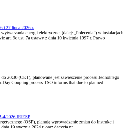
 i 27 lipca 2026 r.
 wytwarzania energii elektrycznej (dalej: „Polecenia”) w instalacjach
e art. 9c ust. 7a ustawy z dnia 10 kwietnia 1997 r. Prawo
do 20:30 (CET), planowane jest zawieszenie procesu Jednolitego
-Day Coupling process TSO informs that due to planned
CB-4/2026 IRiESP
nergetycznego (OSP), planują wprowadzenie zmian do Instrukcji
nia 19 stycznia 2024 r. oraz decyzją nr