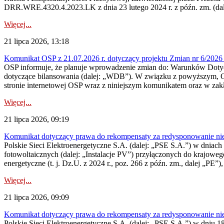
DRR.WRE.4320.4.2023.LK z dnia 23 lutego 2024 r. z późn. zm. (dale
Więcej...
21 lipca 2026, 13:18
Komunikat OSP z 21.07.2026 r. dotyczący projektu Zmian nr 6/20
OSP informuje, że planuje wprowadzenie zmian do: Warunków Dotycz
dotyczące bilansowania (dalej: „WDB”). W związku z powyższym, 
stronie internetowej OSP wraz z niniejszym komunikatem oraz w zak
Więcej...
21 lipca 2026, 09:19
Komunikat dotyczący prawa do rekompensaty za redysponowanie nieryn
Polskie Sieci Elektroenergetyczne S.A. (dalej: „PSE S.A.”) w dniach 1
fotowoltaicznych (dalej: „Instalacje PV”) przyłączonych do krajoweg
energetyczne (t. j. Dz.U. z 2024 r., poz. 266 z późn. zm., dalej „PE”),
Więcej...
21 lipca 2026, 09:09
Komunikat dotyczący prawa do rekompensaty za redysponowanie nier
Polskie Sieci Elektroenergetyczne S.A. (dalej: „PSE S.A.”) w dniu 18 