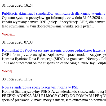
31 lipca 2026, 16:24
Publikacja aktualizacji standardów technicznych dla kanału wymian
Operator systemu przesyłowego informuje, że w dniu 31.07.2026 r. na
kanału wymiany danych B2B (dalej: „Specyfikacja API”) dla dany
tego strumienia, w tym doprecyzowania wynikające z pytań...
Więcej...
31 lipca 2026, 07:33
Komunikat OSP dotyczący zawieszenia procesu Jednolitego łączeni
OSP informuje, że z uwagi na zaplanowane prace modernizacyjne sy
łączenia Rynków Dnia Bieżącego (SIDC) na granicach: Niemcy - Po
TSO announcement on the suspension of the Single Intra-Day Couplin
Więcej...
30 lipca 2026, 11:52
Nowa standardowa specyfikacja techniczna w PSE
Komitet Standaryzacyjny PSE S.A. zatwierdził do stosowania n
PRZEKŁADNIKA MAŁEJ MOCY (LPIT) DO POMIARU PRĄDU
spełniać przekładniki małej mocy z interfejsem cyfrowym do pomiar