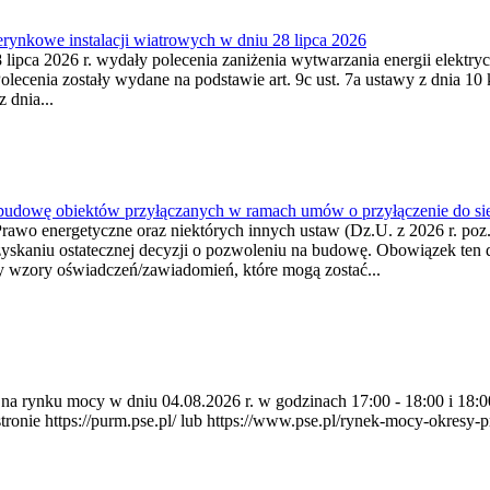
ynkowe instalacji wiatrowych w dniu 28 lipca 2026
lipca 2026 r. wydały polecenia zaniżenia wytwarzania energii elektrycz
cenia zostały wydane na podstawie art. 9c ust. 7a ustawy z dnia 10 k
 dnia...
 budowę obiektów przyłączanych w ramach umów o przyłączenie do sie
Prawo energetyczne oraz niektórych innych ustaw (Dz.U. z 2026 r. po
uzyskaniu ostatecznej decyzji o pozwoleniu na budowę. Obowiązek ten 
y wzory oświadczeń/zawiadomień, które mogą zostać...
ia na rynku mocy w dniu 04.08.2026 r. w godzinach 17:00 - 18:00 i 1
e https://purm.pse.pl/ lub https://www.pse.pl/rynek-mocy-okresy-prz