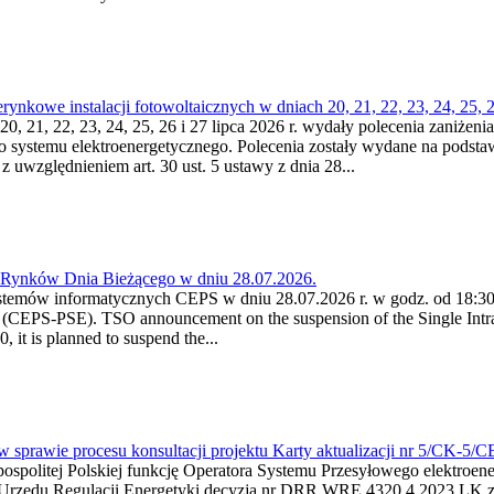
kowe instalacji fotowoltaicznych w dniach 20, 21, 22, 23, 24, 25, 26
0, 21, 22, 23, 24, 25, 26 i 27 lipca 2026 r. wydały polecenia zaniżenia
o systemu elektroenergetycznego. Polecenia zostały wydane na podstawi
 z uwzględnieniem art. 30 ust. 5 ustawy z dnia 28...
a Rynków Dnia Bieżącego w dniu 28.07.2026.
stemów informatycznych CEPS w dniu 28.07.2026 r. w godz. od 18:30 
(CEPS-PSE). TSO announcement on the suspension of the Single Intra
it is planned to suspend the...
w sprawie procesu konsultacji projektu Karty aktualizacji nr 5/CK-5/
ypospolitej Polskiej funkcję Operatora Systemu Przesyłowego elektroe
a Urzędu Regulacji Energetyki decyzją nr DRR.WRE.4320.4.2023.LK z d