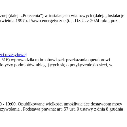
nej (dalej: „Polecenia”) w instalacjach wiatrowych (dalej: „Instalacje
wietnia 1997 r. Prawo energetyczne (t. j. Dz.U. z 2024 roku, poz.
ci przesyłowej
z. 516) wprowadziła m.in. obowiązek przekazania operatorowi
dotyczy podmiotów ubiegających się o przyłączenie do sieci, w
8:00 - 19:00. Opublikowane wielkości umożliwiające dostawcom mocy
ywolania . Podstawa prawna: art. 57 ust. 9 ustawy z dnia 8 grudnia