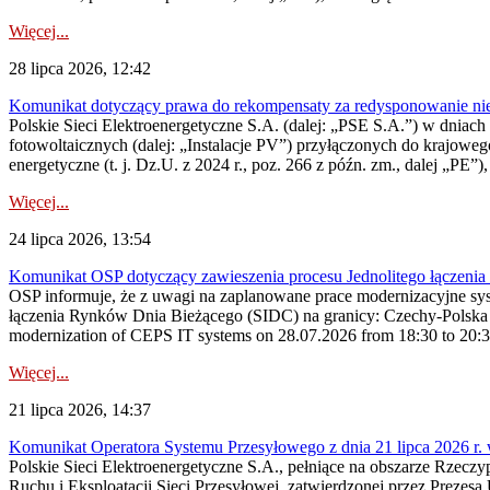
Więcej...
28 lipca 2026, 12:42
Komunikat dotyczący prawa do rekompensaty za redysponowanie nieryn
Polskie Sieci Elektroenergetyczne S.A. (dalej: „PSE S.A.”) w dniach 2
fotowoltaicznych (dalej: „Instalacje PV”) przyłączonych do krajoweg
energetyczne (t. j. Dz.U. z 2024 r., poz. 266 z późn. zm., dalej „PE”),
Więcej...
24 lipca 2026, 13:54
Komunikat OSP dotyczący zawieszenia procesu Jednolitego łączeni
OSP informuje, że z uwagi na zaplanowane prace modernizacyjne sy
łączenia Rynków Dnia Bieżącego (SIDC) na granicy: Czechy-Polska 
modernization of CEPS IT systems on 28.07.2026 from 18:30 to 20:30, 
Więcej...
21 lipca 2026, 14:37
Komunikat Operatora Systemu Przesyłowego z dnia 21 lipca 2026 r. 
Polskie Sieci Elektroenergetyczne S.A., pełniące na obszarze Rzecz
Ruchu i Eksploatacji Sieci Przesyłowej, zatwierdzonej przez Prezes