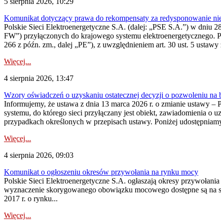
5 sierpnia 2026, 10:29
Komunikat dotyczący prawa do rekompensaty za redysponowanie nier
Polskie Sieci Elektroenergetyczne S.A. (dalej: „PSE S.A.”) w dniu 28 
FW”) przyłączonych do krajowego systemu elektroenergetycznego. Pole
266 z późn. zm., dalej „PE”), z uwzględnieniem art. 30 ust. 5 ustawy z
Więcej...
4 sierpnia 2026, 13:47
Wzory oświadczeń o uzyskaniu ostatecznej decyzji o pozwoleniu na
Informujemy, że ustawa z dnia 13 marca 2026 r. o zmianie ustawy – 
systemu, do którego sieci przyłączany jest obiekt, zawiadomienia o 
przypadkach określonych w przepisach ustawy. Poniżej udostępniam
Więcej...
4 sierpnia 2026, 09:03
Komunikat o ogłoszeniu okresów przywołania na rynku mocy
Polskie Sieci Elektroenergetyczne S.A. ogłaszają okresy przywołan
wyznaczenie skorygowanego obowiązku mocowego dostępne są na stroni
2017 r. o rynku...
Więcej...