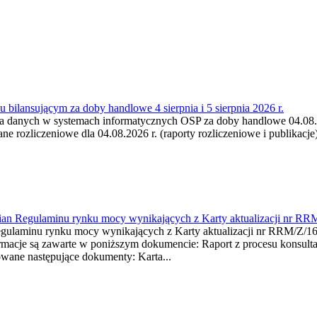
 bilansującym za doby handlowe 4 sierpnia i 5 sierpnia 2026 r.
a danych w systemach informatycznych OSP za doby handlowe 04.08.202
 rozliczeniowe dla 04.08.2026 r. (raporty rozliczeniowe i publikacje)
mian Regulaminu rynku mocy wynikających z Karty aktualizacji nr RR
minu rynku mocy wynikających z Karty aktualizacji nr RRM/Z/
je są zawarte w poniższym dokumencie: Raport z procesu konsultacj
wane następujące dokumenty: Karta...