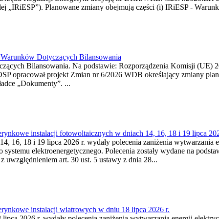
j „IRiESP”). Planowane zmiany obejmują części (i) IRiESP - Warunki 
26 Warunków Dotyczących Bilansowania
ących Bilansowania. Na podstawie: Rozporządzenia Komisji (UE) 2017
OSP opracował projekt Zmian nr 6/2026 WDB określający zmiany pla
ładce „Dokumenty”. ...
kowe instalacji fotowoltaicznych w dniach 14, 16, 18 i 19 lipca 202
4, 16, 18 i 19 lipca 2026 r. wydały polecenia zaniżenia wytwarzania ene
o systemu elektroenergetycznego. Polecenia zostały wydane na podstawi
 z uwzględnieniem art. 30 ust. 5 ustawy z dnia 28...
ynkowe instalacji wiatrowych w dniu 18 lipca 2026 r.
lipca 2026 r. wydały polecenia zaniżenia wytwarzania energii elektrycz