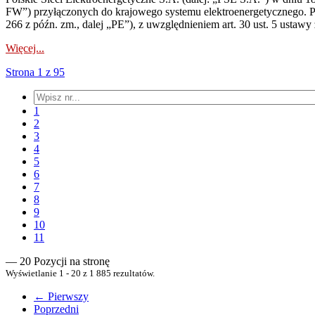
FW”) przyłączonych do krajowego systemu elektroenergetycznego. Pole
266 z późn. zm., dalej „PE”), z uwzględnieniem art. 30 ust. 5 ustawy z
Więcej...
Strona 1 z 95
1
2
3
4
5
6
7
8
9
10
11
— 20 Pozycji na stronę
Wyświetlanie 1 - 20 z 1 885 rezultatów.
← Pierwszy
Poprzedni