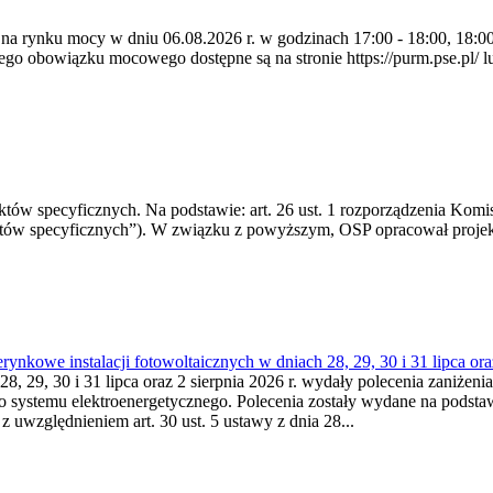
 na rynku mocy w dniu 06.08.2026 r. w godzinach 17:00 - 18:00, 18:00 
 obowiązku mocowego dostępne są na stronie https://purm.pse.pl/ lu
 specyficznych. Na podstawie: art. 26 ust. 1 rozporządzenia Komisji
któw specyficznych”). W związku z powyższym, OSP opracował proje
kowe instalacji fotowoltaicznych w dniach 28, 29, 30 i 31 lipca ora
8, 29, 30 i 31 lipca oraz 2 sierpnia 2026 r. wydały polecenia zaniżenia
o systemu elektroenergetycznego. Polecenia zostały wydane na podstawi
 z uwzględnieniem art. 30 ust. 5 ustawy z dnia 28...