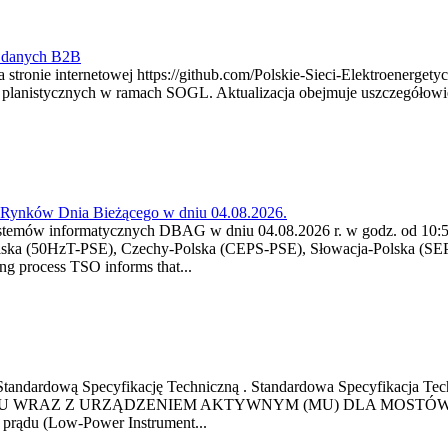
y danych B2B
 stronie internetowej https://github.com/Polskie-Sieci-Elektroenerget
ch planistycznych w ramach SOGL. Aktualizacja obejmuje uszczegół
a Rynków Dnia Bieżącego w dniu 04.08.2026.
stemów informatycznych DBAG w dniu 04.08.2026 r. w godz. od 10:55
lska (50HzT-PSE), Czechy-Polska (CEPS-PSE), Słowacja-Polska (SEP
g process TSO informs that...
ową Standardową Specyfikację Techniczną . Standardowa Specyfi
 WRAZ Z URZĄDZENIEM AKTYWNYM (MU) DLA MOSTÓW SZYN
u prądu (Low-Power Instrument...