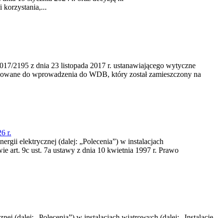
korzystania,...
/2195 z dnia 23‍ listopada 2017 r. ustanawiającego wytyczne
nowane do wprowadzenia do WDB, który został zamieszczony na
6 r.
rgii elektrycznej (dalej: „Polecenia”) w instalacjach
e art. 9c ust. 7a ustawy z dnia 10 kwietnia 1997 r. Prawo
nej (dalej: „Polecenia”) w instalacjach wiatrowych (dalej: „Instalacje