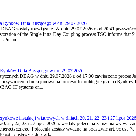
ia Rynków Dnia Bieżącego w dn. 29.07.2026
h DBAG zostały rozwiązane. W dniu 29.07.2026 r. od 20:41 przywróco
ration of the Single Intra-Day Coupling process TSO informs that Si
en-Poland.
a Rynków Dnia Bieżącego w dn. 29.07.2026
atycznych DBAG w dniu 29.07.2026 r. od 17:30 zawieszono proces Je
przywróceniu funkcjonowania procesu Jednolitego łączenia Rynków D
 DBAG IT systems on...
nkowe instalacji wiatrowych w dniach 20, 21, 22, 23 i 27 lipca 2026 
20, 21, 22, 23 i 27 lipca 2026 r. wydały polecenia zaniżenia wytwarzani
nergetycznego. Polecenia zostały wydane na podstawie art. 9c ust. 7a 
0 ust. 5 ustawy z dnia 28...