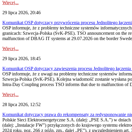
Więcej...
29 lipca 2026, 20:46
Komunikat OSP dotyczący przywrócenia procesu Jednolitego łączen
OSP informuje, że z problemy techniczne systemów informatycznyc
granicach: Szwecja-Polska (SvK-PSE). TSO announcement on the resto
malfunction of DBAG IT systems at 29.07.2026 on the border Swed
Więcej...
29 lipca 2026, 18:45
Komunikat OSP dotyczący zawieszenia procesu Jednolitego łączeni
OSP informuje, że z uwagi na problemy techniczne systemów inform
Szwecja-Polska (SvK-PSE). Kolejna wiadomość zostanie wysłana po 
Intra-Day Coupling process TSO informs that due to malfunction of
Więcej...
28 lipca 2026, 12:52
Komunikat dotyczący prawa do rekompensaty za redysponowanie niery
Polskie Sieci Elektroenergetyczne S.A. (dalej: „PSE S.A.”) w dniach 
(dalej: „Instalacje FW”) przyłączonych do krajowego systemu elektroe
2024 roku, poz. 266 z późn. zm., dalej „PE”), z uwzględnieniem art. 3