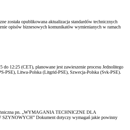
yczne została opublikowana aktualizacja standardów technicznych
owienie opisów biznesowych komunikatów wymienianych w ramach
 do 12:25 (CET), planowane jest zawieszenie procesu Jednolitego
S-PSE), Litwa-Polska (Litgrid-PSE), Szwecja-Polska (Svk-PSE).
kacja Techniczna pn. „WYMAGANIA TECHNICZNE DLA
OWYCH” Dokument dotyczy wymagań jakie powinny