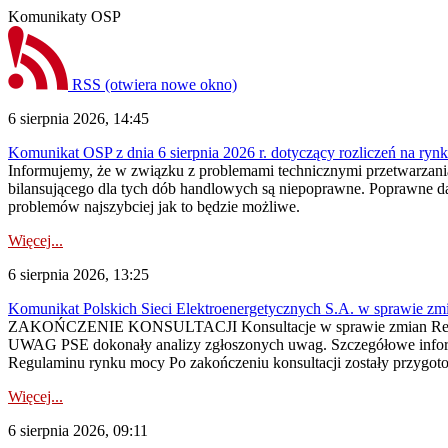
Komunikaty OSP
RSS
(otwiera nowe okno)
6 sierpnia 2026, 14:45
Komunikat OSP z dnia 6 sierpnia 2026 r. dotyczący rozliczeń na rynku
Informujemy, że w związku z problemami technicznymi przetwarzani
bilansującego dla tych dób handlowych są niepoprawne. Poprawne dane
problemów najszybciej jak to będzie możliwe.
Więcej...
6 sierpnia 2026, 13:25
Komunikat Polskich Sieci Elektroenergetycznych S.A. w sprawie z
ZAKOŃCZENIE KONSULTACJI Konsultacje w sprawie zmian Regula
UWAG PSE dokonały analizy zgłoszonych uwag. Szczegółowe informac
Regulaminu rynku mocy Po zakończeniu konsultacji zostały przygoto
Więcej...
6 sierpnia 2026, 09:11