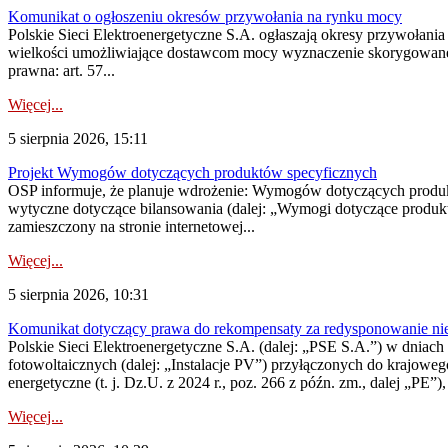
Komunikat o ogłoszeniu okresów przywołania na rynku mocy
Polskie Sieci Elektroenergetyczne S.A. ogłaszają okresy przywołania
wielkości umożliwiające dostawcom mocy wyznaczenie skorygowanego
prawna: art. 57...
Więcej...
5 sierpnia 2026, 15:11
Projekt Wymogów dotyczących produktów specyficznych
OSP informuje, że planuje wdrożenie: Wymogów dotyczących produktów
wytyczne dotyczące bilansowania (dalej: „Wymogi dotyczące produ
zamieszczony na stronie internetowej...
Więcej...
5 sierpnia 2026, 10:31
Komunikat dotyczący prawa do rekompensaty za redysponowanie nieryn
Polskie Sieci Elektroenergetyczne S.A. (dalej: „PSE S.A.”) w dniach 2
fotowoltaicznych (dalej: „Instalacje PV”) przyłączonych do krajoweg
energetyczne (t. j. Dz.U. z 2024 r., poz. 266 z późn. zm., dalej „PE”),
Więcej...