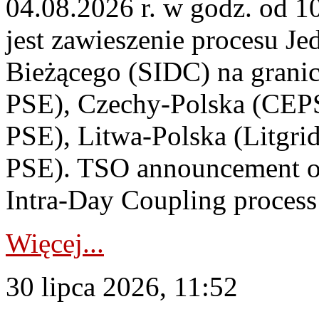
04.08.2026 r. w godz. od 
jest zawieszenie procesu J
Bieżącego (SIDC) na grani
PSE), Czechy-Polska (CEP
PSE), Litwa-Polska (Litgri
PSE). TSO announcement on
Intra-Day Coupling process
Więcej...
30 lipca 2026, 11:52