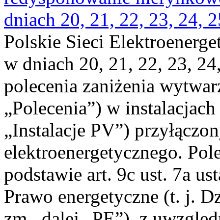
dniach 20, 21, 22, 23, 24, 2
Polskie Sieci Elektroenerge
w dniach 20, 21, 22, 23, 24,
polecenia zaniżenia wytwarz
„Polecenia”) w instalacjach
„Instalacje PV”) przyłączo
elektroenergetycznego. Pol
podstawie art. 9c ust. 7a us
Prawo energetyczne (t. j. Dz
zm., dalej „PE”), z uwzględ