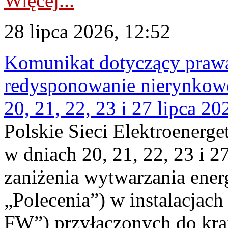
Więcej...
28 lipca 2026, 12:52
Komunikat dotyczący praw
redysponowanie nierynkowe
20, 21, 22, 23 i 27 lipca 202
Polskie Sieci Elektroenerge
w dniach 20, 21, 22, 23 i 2
zaniżenia wytwarzania energi
„Polecenia”) w instalacjach
FW”) przyłączonych do kr