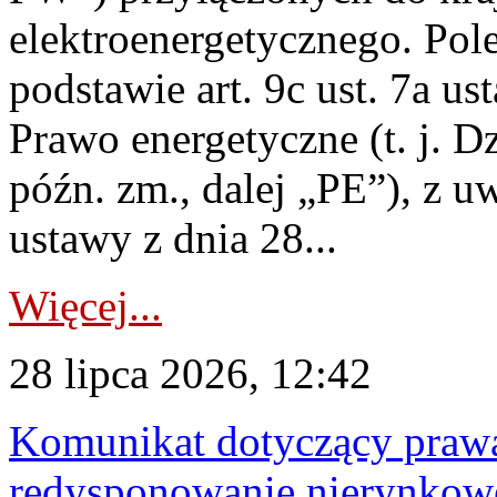
elektroenergetycznego. Pol
podstawie art. 9c ust. 7a us
Prawo energetyczne (t. j. D
późn. zm., dalej „PE”), z u
ustawy z dnia 28...
Więcej...
28 lipca 2026, 12:42
Komunikat dotyczący praw
redysponowanie nierynkowe 