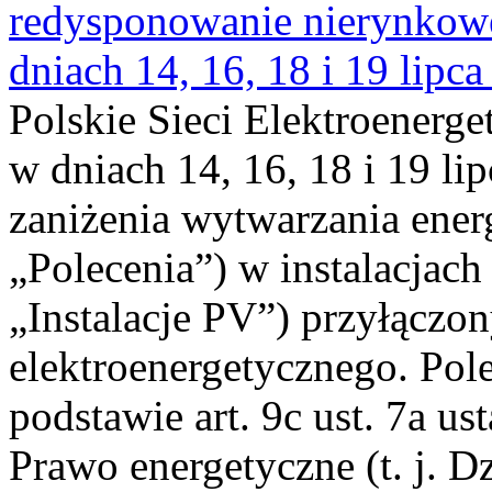
redysponowanie nierynkowe 
dniach 14, 16, 18 i 19 lipca
Polskie Sieci Elektroenerge
w dniach 14, 16, 18 i 19 li
zaniżenia wytwarzania energi
„Polecenia”) w instalacjach
„Instalacje PV”) przyłączo
elektroenergetycznego. Pol
podstawie art. 9c ust. 7a us
Prawo energetyczne (t. j. Dz