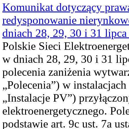
Komunikat dotyczący praw
redysponowanie nierynkowe 
dniach 28, 29, 30 i 31 lipca
Polskie Sieci Elektroenerge
w dniach 28, 29, 30 i 31 lip
polecenia zaniżenia wytwarz
„Polecenia”) w instalacjach
„Instalacje PV”) przyłączo
elektroenergetycznego. Pol
podstawie art. 9c ust. 7a us