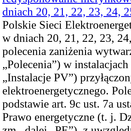
dniach 20, 21, 22, 23, 24, 2
Polskie Sieci Elektroenerge
w dniach 20, 21, 22, 23, 24,
polecenia zaniżenia wytwarz
„Polecenia”) w instalacjach
„Instalacje PV”) przyłączo
elektroenergetycznego. Pol
podstawie art. 9c ust. 7a us
Prawo energetyczne (t. j. Dz
zm., dalej „PE”), z uwzględ