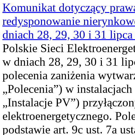
Komunikat dotyczący praw
redysponowanie nierynkowe 
dniach 28, 29, 30 i 31 lipca
Polskie Sieci Elektroenerge
w dniach 28, 29, 30 i 31 lip
polecenia zaniżenia wytwarz
„Polecenia”) w instalacjach
„Instalacje PV”) przyłączo
elektroenergetycznego. Pol
podstawie art. 9c ust. 7a us