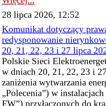
Więcej...
28 lipca 2026, 12:52
Komunikat dotyczący praw
redysponowanie nierynkowe
20, 21, 22, 23 i 27 lipca 202
Polskie Sieci Elektroenerge
w dniach 20, 21, 22, 23 i 2
zaniżenia wytwarzania energi
„Polecenia”) w instalacjach
FW”) przyłączonych do kr