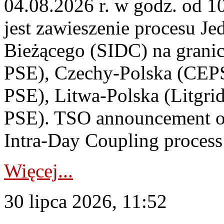
04.08.2026 r. w godz. od 
jest zawieszenie procesu J
Bieżącego (SIDC) na grani
PSE), Czechy-Polska (CEP
PSE), Litwa-Polska (Litgri
PSE). TSO announcement on
Intra-Day Coupling process
Więcej...
30 lipca 2026, 11:52