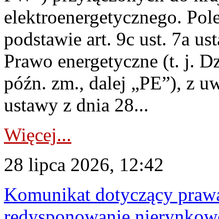
elektroenergetycznego. Pol
podstawie art. 9c ust. 7a us
Prawo energetyczne (t. j. D
późn. zm., dalej „PE”), z u
ustawy z dnia 28...
Więcej...
28 lipca 2026, 12:42
Komunikat dotyczący praw
redysponowanie nierynkowe 