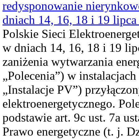
redysponowanie nierynkowe 
dniach 14, 16, 18 i 19 lipca
Polskie Sieci Elektroenerge
w dniach 14, 16, 18 i 19 li
zaniżenia wytwarzania energi
„Polecenia”) w instalacjach
„Instalacje PV”) przyłączo
elektroenergetycznego. Pol
podstawie art. 9c ust. 7a us
Prawo energetyczne (t. j. Dz