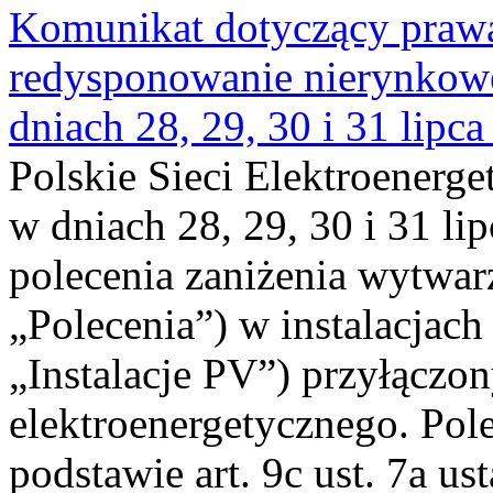
Komunikat dotyczący praw
redysponowanie nierynkowe 
dniach 28, 29, 30 i 31 lipca
Polskie Sieci Elektroenerge
w dniach 28, 29, 30 i 31 lip
polecenia zaniżenia wytwarz
„Polecenia”) w instalacjach
„Instalacje PV”) przyłączo
elektroenergetycznego. Pol
podstawie art. 9c ust. 7a us