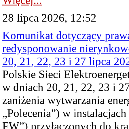
Więcej...
28 lipca 2026, 12:52
Komunikat dotyczący praw
redysponowanie nierynkowe
20, 21, 22, 23 i 27 lipca 202
Polskie Sieci Elektroenerge
w dniach 20, 21, 22, 23 i 2
zaniżenia wytwarzania energi
„Polecenia”) w instalacjach
FW”) przyłączonych do kr