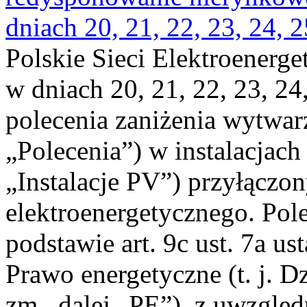
dniach 20, 21, 22, 23, 24, 2
Polskie Sieci Elektroenerge
w dniach 20, 21, 22, 23, 24,
polecenia zaniżenia wytwarz
„Polecenia”) w instalacjach
„Instalacje PV”) przyłączo
elektroenergetycznego. Pol
podstawie art. 9c ust. 7a us
Prawo energetyczne (t. j. Dz
zm., dalej „PE”), z uwzględ