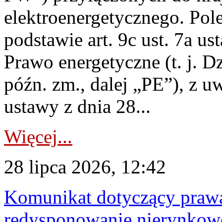
elektroenergetycznego. Pol
podstawie art. 9c ust. 7a us
Prawo energetyczne (t. j. D
późn. zm., dalej „PE”), z u
ustawy z dnia 28...
Więcej...
28 lipca 2026, 12:42
Komunikat dotyczący praw
redysponowanie nierynkowe 