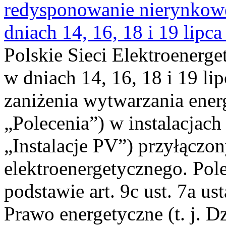
redysponowanie nierynkowe 
dniach 14, 16, 18 i 19 lipca
Polskie Sieci Elektroenerge
w dniach 14, 16, 18 i 19 li
zaniżenia wytwarzania energi
„Polecenia”) w instalacjach
„Instalacje PV”) przyłączo
elektroenergetycznego. Pol
podstawie art. 9c ust. 7a us
Prawo energetyczne (t. j. Dz