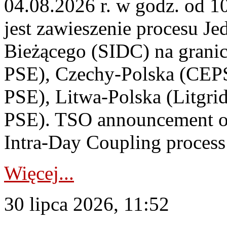
04.08.2026 r. w godz. od 
jest zawieszenie procesu J
Bieżącego (SIDC) na grani
PSE), Czechy-Polska (CEP
PSE), Litwa-Polska (Litgri
PSE). TSO announcement on
Intra-Day Coupling process
Więcej...
30 lipca 2026, 11:52