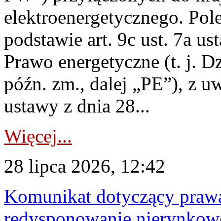
elektroenergetycznego. Pol
podstawie art. 9c ust. 7a us
Prawo energetyczne (t. j. D
późn. zm., dalej „PE”), z u
ustawy z dnia 28...
Więcej...
28 lipca 2026, 12:42
Komunikat dotyczący praw
redysponowanie nierynkowe 