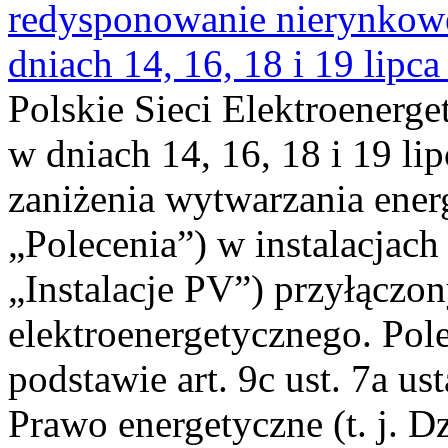
redysponowanie nierynkowe 
dniach 14, 16, 18 i 19 lipca
Polskie Sieci Elektroenerge
w dniach 14, 16, 18 i 19 li
zaniżenia wytwarzania energi
„Polecenia”) w instalacjach
„Instalacje PV”) przyłączo
elektroenergetycznego. Pol
podstawie art. 9c ust. 7a us
Prawo energetyczne (t. j. Dz