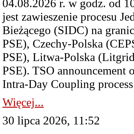
04.08.2026 r. w godz. od 
jest zawieszenie procesu J
Bieżącego (SIDC) na grani
PSE), Czechy-Polska (CEP
PSE), Litwa-Polska (Litgri
PSE). TSO announcement on
Intra-Day Coupling process
Więcej...
30 lipca 2026, 11:52