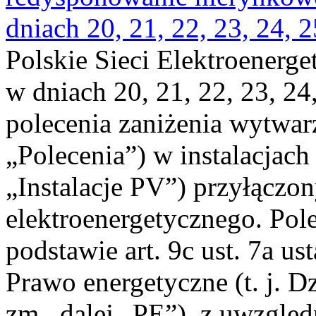
dniach 20, 21, 22, 23, 24, 2
Polskie Sieci Elektroenerge
w dniach 20, 21, 22, 23, 24,
polecenia zaniżenia wytwarz
„Polecenia”) w instalacjach
„Instalacje PV”) przyłączo
elektroenergetycznego. Pol
podstawie art. 9c ust. 7a us
Prawo energetyczne (t. j. Dz
zm., dalej „PE”), z uwzględ