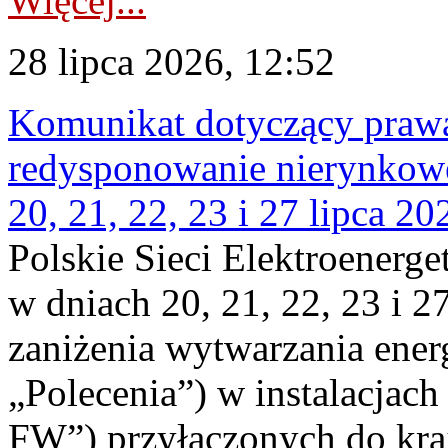
Więcej...
28 lipca 2026, 12:52
Komunikat dotyczący praw
redysponowanie nierynkowe
20, 21, 22, 23 i 27 lipca 202
Polskie Sieci Elektroenerge
w dniach 20, 21, 22, 23 i 2
zaniżenia wytwarzania energi
„Polecenia”) w instalacjach
FW”) przyłączonych do kr