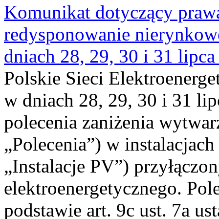
Komunikat dotyczący praw
redysponowanie nierynkowe 
dniach 28, 29, 30 i 31 lipca
Polskie Sieci Elektroenerge
w dniach 28, 29, 30 i 31 lip
polecenia zaniżenia wytwarz
„Polecenia”) w instalacjach
„Instalacje PV”) przyłączo
elektroenergetycznego. Pol
podstawie art. 9c ust. 7a us