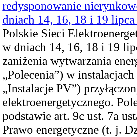
redysponowanie nierynkowe 
dniach 14, 16, 18 i 19 lipca
Polskie Sieci Elektroenerge
w dniach 14, 16, 18 i 19 li
zaniżenia wytwarzania energi
„Polecenia”) w instalacjach
„Instalacje PV”) przyłączo
elektroenergetycznego. Pol
podstawie art. 9c ust. 7a us
Prawo energetyczne (t. j. Dz