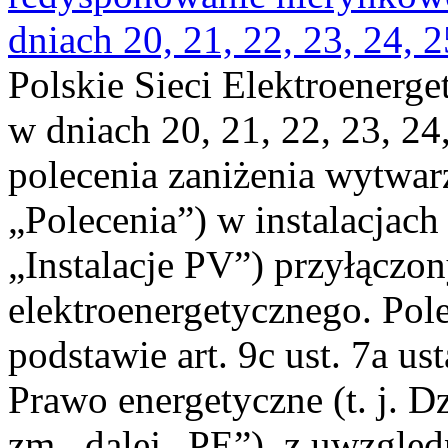
dniach 20, 21, 22, 23, 24, 2
Polskie Sieci Elektroenerge
w dniach 20, 21, 22, 23, 24,
polecenia zaniżenia wytwarz
„Polecenia”) w instalacjach
„Instalacje PV”) przyłączo
elektroenergetycznego. Pol
podstawie art. 9c ust. 7a us
Prawo energetyczne (t. j. Dz
zm., dalej „PE”), z uwzględ