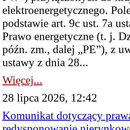
elektroenergetycznego. Pol
podstawie art. 9c ust. 7a us
Prawo energetyczne (t. j. D
późn. zm., dalej „PE”), z u
ustawy z dnia 28...
Więcej...
28 lipca 2026, 12:42
Komunikat dotyczący praw
redysponowanie nierynkowe 