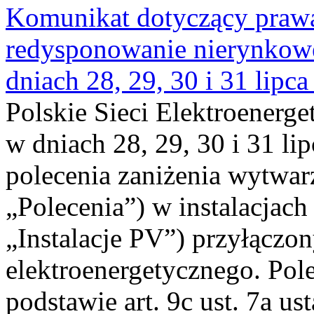
Komunikat dotyczący praw
redysponowanie nierynkowe 
dniach 28, 29, 30 i 31 lipca
Polskie Sieci Elektroenerge
w dniach 28, 29, 30 i 31 lip
polecenia zaniżenia wytwarz
„Polecenia”) w instalacjach
„Instalacje PV”) przyłączo
elektroenergetycznego. Pol
podstawie art. 9c ust. 7a us