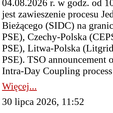
04.08.2026 r. w godz. od 
jest zawieszenie procesu J
Bieżącego (SIDC) na grani
PSE), Czechy-Polska (CEP
PSE), Litwa-Polska (Litgri
PSE). TSO announcement on
Intra-Day Coupling process
Więcej...
30 lipca 2026, 11:52