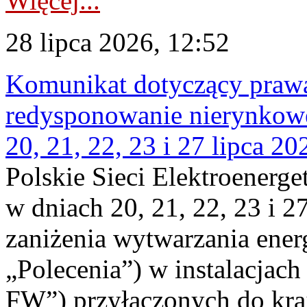
Więcej...
28 lipca 2026, 12:52
Komunikat dotyczący praw
redysponowanie nierynkowe
20, 21, 22, 23 i 27 lipca 202
Polskie Sieci Elektroenerge
w dniach 20, 21, 22, 23 i 2
zaniżenia wytwarzania energi
„Polecenia”) w instalacjach
FW”) przyłączonych do kr