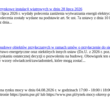
ynkowe instalacji wiatrowych w dniu 28 lipca 2026
lipca 2026 r. wydały polecenia zaniżenia wytwarzania energii elektrycz
cenia zostały wydane na podstawie art. 9c ust. 7a ustawy z dnia 10 k
 dnia...
 budowę obiektów przyłączanych w ramach umów o przyłączenie do sie
Prawo energetyczne oraz niektórych innych ustaw (Dz.U. z 2026 r. po
uzyskaniu ostatecznej decyzji o pozwoleniu na budowę. Obowiązek ten 
y wzory oświadczeń/zawiadomień, które mogą zostać...
ia na rynku mocy w dniu 04.08.2026 r. w godzinach 17:00 - 18:00 i 1
e https://purm.pse.pl/ lub https://www.pse.pl/rynek-mocy-okresy-prz