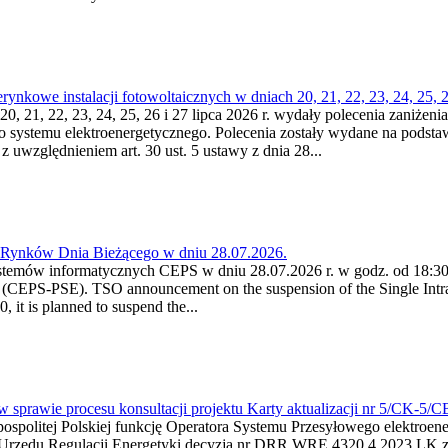
kowe instalacji fotowoltaicznych w dniach 20, 21, 22, 23, 24, 25, 26
0, 21, 22, 23, 24, 25, 26 i 27 lipca 2026 r. wydały polecenia zaniżenia
o systemu elektroenergetycznego. Polecenia zostały wydane na podstawi
 z uwzględnieniem art. 30 ust. 5 ustawy z dnia 28...
a Rynków Dnia Bieżącego w dniu 28.07.2026.
stemów informatycznych CEPS w dniu 28.07.2026 r. w godz. od 18:30 
(CEPS-PSE). TSO announcement on the suspension of the Single Intra
it is planned to suspend the...
w sprawie procesu konsultacji projektu Karty aktualizacji nr 5/CK-5/
ypospolitej Polskiej funkcję Operatora Systemu Przesyłowego elektroe
a Urzędu Regulacji Energetyki decyzją nr DRR.WRE.4320.4.2023.LK z d