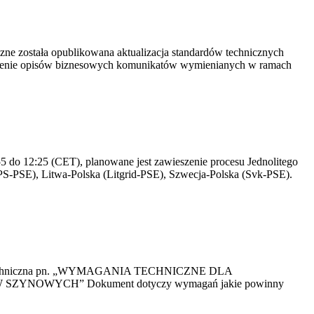
yczne została opublikowana aktualizacja standardów technicznych
owienie opisów biznesowych komunikatów wymienianych w ramach
 do 12:25 (CET), planowane jest zawieszenie procesu Jednolitego
S-PSE), Litwa-Polska (Litgrid-PSE), Szwecja-Polska (Svk-PSE).
kacja Techniczna pn. „WYMAGANIA TECHNICZNE DLA
OWYCH” Dokument dotyczy wymagań jakie powinny