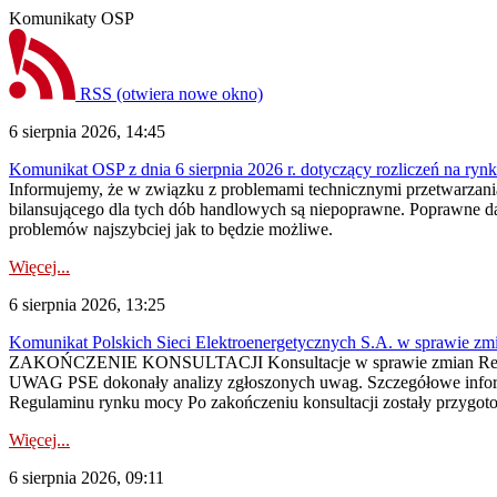
Komunikaty OSP
RSS
(otwiera nowe okno)
6 sierpnia 2026, 14:45
Komunikat OSP z dnia 6 sierpnia 2026 r. dotyczący rozliczeń na rynku
Informujemy, że w związku z problemami technicznymi przetwarzani
bilansującego dla tych dób handlowych są niepoprawne. Poprawne dane
problemów najszybciej jak to będzie możliwe.
Więcej...
6 sierpnia 2026, 13:25
Komunikat Polskich Sieci Elektroenergetycznych S.A. w sprawie z
ZAKOŃCZENIE KONSULTACJI Konsultacje w sprawie zmian Regula
UWAG PSE dokonały analizy zgłoszonych uwag. Szczegółowe informac
Regulaminu rynku mocy Po zakończeniu konsultacji zostały przygoto
Więcej...
6 sierpnia 2026, 09:11