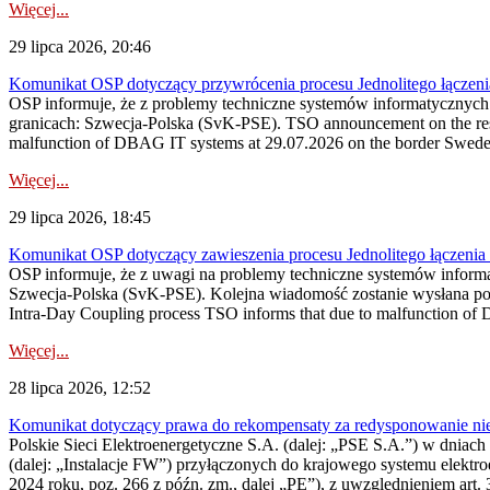
Więcej...
29 lipca 2026, 20:46
Komunikat OSP dotyczący przywrócenia procesu Jednolitego łączen
OSP informuje, że z problemy techniczne systemów informatycznyc
granicach: Szwecja-Polska (SvK-PSE). TSO announcement on the resto
malfunction of DBAG IT systems at 29.07.2026 on the border Swed
Więcej...
29 lipca 2026, 18:45
Komunikat OSP dotyczący zawieszenia procesu Jednolitego łączeni
OSP informuje, że z uwagi na problemy techniczne systemów inform
Szwecja-Polska (SvK-PSE). Kolejna wiadomość zostanie wysłana po 
Intra-Day Coupling process TSO informs that due to malfunction of
Więcej...
28 lipca 2026, 12:52
Komunikat dotyczący prawa do rekompensaty za redysponowanie niery
Polskie Sieci Elektroenergetyczne S.A. (dalej: „PSE S.A.”) w dniach 
(dalej: „Instalacje FW”) przyłączonych do krajowego systemu elektroe
2024 roku, poz. 266 z późn. zm., dalej „PE”), z uwzględnieniem art. 3