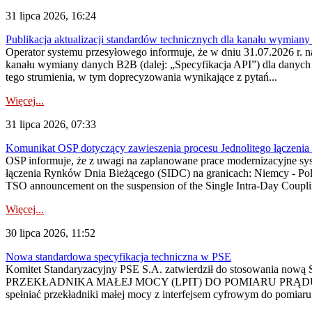
31 lipca 2026, 16:24
Publikacja aktualizacji standardów technicznych dla kanału wymian
Operator systemu przesyłowego informuje, że w dniu 31.07.2026 r. na
kanału wymiany danych B2B (dalej: „Specyfikacja API”) dla dany
tego strumienia, w tym doprecyzowania wynikające z pytań...
Więcej...
31 lipca 2026, 07:33
Komunikat OSP dotyczący zawieszenia procesu Jednolitego łączeni
OSP informuje, że z uwagi na zaplanowane prace modernizacyjne sy
łączenia Rynków Dnia Bieżącego (SIDC) na granicach: Niemcy - Po
TSO announcement on the suspension of the Single Intra-Day Couplin
Więcej...
30 lipca 2026, 11:52
Nowa standardowa specyfikacja techniczna w PSE
Komitet Standaryzacyjny PSE S.A. zatwierdził do stosowania n
PRZEKŁADNIKA MAŁEJ MOCY (LPIT) DO POMIARU PRĄDU
spełniać przekładniki małej mocy z interfejsem cyfrowym do pomiar