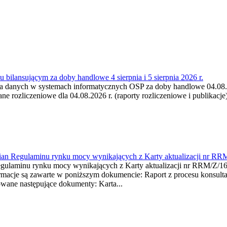
 bilansującym za doby handlowe 4 sierpnia i 5 sierpnia 2026 r.
a danych w systemach informatycznych OSP za doby handlowe 04.08.202
 rozliczeniowe dla 04.08.2026 r. (raporty rozliczeniowe i publikacje)
mian Regulaminu rynku mocy wynikających z Karty aktualizacji nr RR
minu rynku mocy wynikających z Karty aktualizacji nr RRM/Z/
je są zawarte w poniższym dokumencie: Raport z procesu konsultacj
wane następujące dokumenty: Karta...