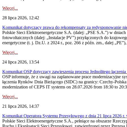
Więcej...
28 lipca 2026, 12:42
Komunikat dotyczący prawa do rekompensaty za redysponowanie nieryn
Polskie Sieci Elektroenergetyczne S.A. (dalej: „PSE S.A.”) w dniach 2
fotowoltaicznych (dalej: „Instalacje PV”) przyłączonych do krajoweg
energetyczne (t. j. Dz.U. z 2024 r., poz. 266 z późn. zm., dalej „PE”),
Więcej...
24 lipca 2026, 13:54
Komunikat OSP dotyczący zawieszenia procesu Jednolitego łączeni
OSP informuje, że z uwagi na zaplanowane prace modernizacyjne sy
łączenia Rynków Dnia Bieżącego (SIDC) na granicy: Czechy-Polska 
modernization of CEPS IT systems on 28.07.2026 from 18:30 to 20:30, 
Więcej...
21 lipca 2026, 14:37
Komunikat Operatora Systemu Przesyłowego z dnia 21 lipca 2026 r. 
Polskie Sieci Elektroenergetyczne S.A., pełniące na obszarze Rzecz
Ruchu i Eksploatacji Sieci Przesyłowej, zatwierdzonej przez Prezes