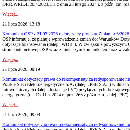
DRR.WRE.4320.4.2023.LK z dnia 23 lutego 2024 r. z późn. zm. (dale
Więcej...
21 lipca 2026, 13:18
Komunikat OSP z 21.07.2026 r. dotyczący projektu Zmian nr 6/20
OSP informuje, że planuje wprowadzenie zmian do: Warunków Dotycz
dotyczące bilansowania (dalej: „WDB”). W związku z powyższym, 
stronie internetowej OSP wraz z niniejszym komunikatem oraz w zak
Więcej...
21 lipca 2026, 09:19
Komunikat dotyczący prawa do rekompensaty za redysponowanie nieryn
Polskie Sieci Elektroenergetyczne S.A. (dalej: „PSE S.A.”) w dniach 1
fotowoltaicznych (dalej: „Instalacje PV”) przyłączonych do krajoweg
energetyczne (t. j. Dz.U. z 2024 r., poz. 266 z późn. zm., dalej „PE”),
Więcej...
21 lipca 2026, 09:09
Komunikat dotyczący prawa do rekompensaty za redysponowanie nier
Polskie Sieci Elektroenergetyczne S.A. (dalej: „PSE S.A.”) w dniu 18 