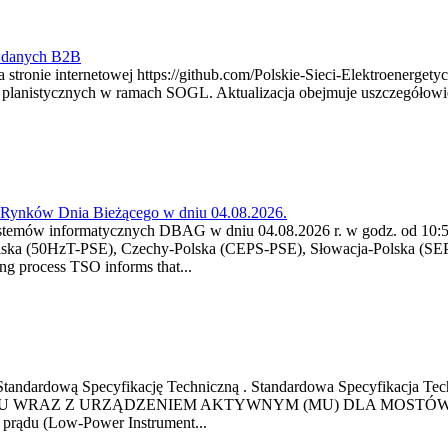
y danych B2B
 stronie internetowej https://github.com/Polskie-Sieci-Elektroenerget
ch planistycznych w ramach SOGL. Aktualizacja obejmuje uszczegół
a Rynków Dnia Bieżącego w dniu 04.08.2026.
stemów informatycznych DBAG w dniu 04.08.2026 r. w godz. od 10:55
lska (50HzT-PSE), Czechy-Polska (CEPS-PSE), Słowacja-Polska (SEP
g process TSO informs that...
ową Standardową Specyfikację Techniczną . Standardowa Specyfi
 WRAZ Z URZĄDZENIEM AKTYWNYM (MU) DLA MOSTÓW SZYN
u prądu (Low-Power Instrument...