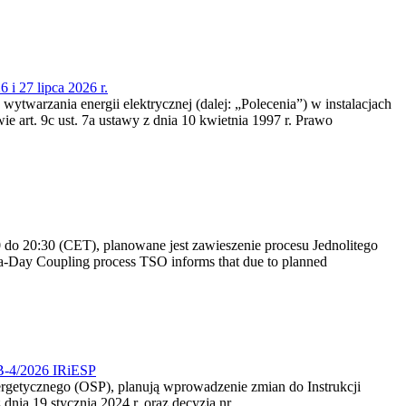
 i 27 lipca 2026 r.
 wytwarzania energii elektrycznej (dalej: „Polecenia”) w instalacjach
e art. 9c ust. 7a ustawy z dnia 10 kwietnia 1997 r. Prawo
do 20:30 (CET), planowane jest zawieszenie procesu Jednolitego
-Day Coupling process TSO informs that due to planned
CB-4/2026 IRiESP
nergetycznego (OSP), planują wprowadzenie zmian do Instrukcji
nia 19 stycznia 2024 r. oraz decyzją nr