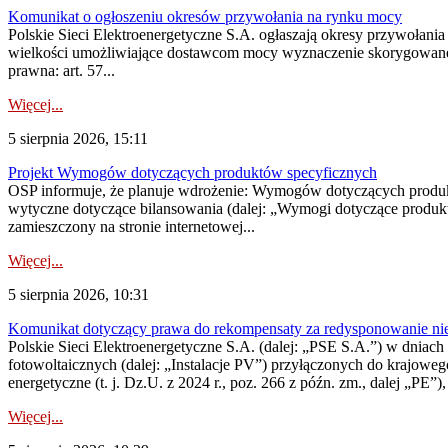
Komunikat o ogłoszeniu okresów przywołania na rynku mocy
Polskie Sieci Elektroenergetyczne S.A. ogłaszają okresy przywołania
wielkości umożliwiające dostawcom mocy wyznaczenie skorygowanego
prawna: art. 57...
Więcej...
5 sierpnia 2026, 15:11
Projekt Wymogów dotyczących produktów specyficznych
OSP informuje, że planuje wdrożenie: Wymogów dotyczących produktów
wytyczne dotyczące bilansowania (dalej: „Wymogi dotyczące produ
zamieszczony na stronie internetowej...
Więcej...
5 sierpnia 2026, 10:31
Komunikat dotyczący prawa do rekompensaty za redysponowanie nieryn
Polskie Sieci Elektroenergetyczne S.A. (dalej: „PSE S.A.”) w dniach 2
fotowoltaicznych (dalej: „Instalacje PV”) przyłączonych do krajoweg
energetyczne (t. j. Dz.U. z 2024 r., poz. 266 z późn. zm., dalej „PE”),
Więcej...