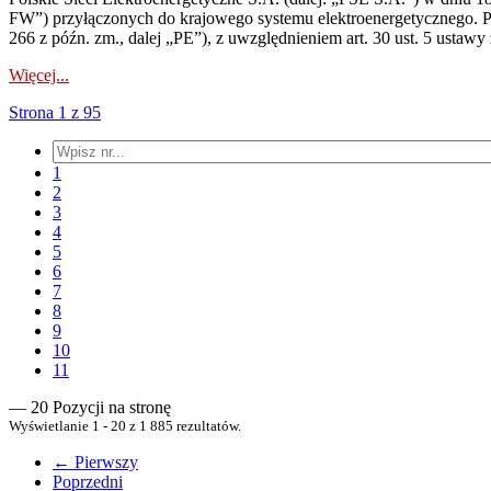
FW”) przyłączonych do krajowego systemu elektroenergetycznego. Pole
266 z późn. zm., dalej „PE”), z uwzględnieniem art. 30 ust. 5 ustawy z
Więcej...
Strona 1 z 95
1
2
3
4
5
6
7
8
9
10
11
— 20 Pozycji na stronę
Wyświetlanie 1 - 20 z 1 885 rezultatów.
← Pierwszy
Poprzedni