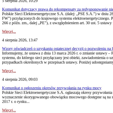
5 sierpnia 2026, 10:29
Komunikat dotyczący prawa do rekompensaty za redysponowanie nier
Polskie Sieci Elektroenergetyczne S.A. (dalej: „PSE S.A.”) w dniu 28 
FW”) przyłączonych do krajowego systemu elektroenergetycznego. Pole
266 z późn. zm., dalej „PE”), z uwzględnieniem art. 30 ust. 5 ustawy z
Więcej...
4 sierpnia 2026, 13:47
Wzory oświadczeń o uzyskaniu ostatecznej decyzji o pozwoleniu na
Informujemy, że ustawa z dnia 13 marca 2026 r. o zmianie ustawy – 
systemu, do którego sieci przyłączany jest obiekt, zawiadomienia o 
przypadkach określonych w przepisach ustawy. Poniżej udostępniam
Więcej...
4 sierpnia 2026, 09:03
Komunikat o ogłoszeniu okresów przywołania na rynku mocy
Polskie Sieci Elektroenergetyczne S.A. ogłaszają okresy przywołan
wyznaczenie skorygowanego obowiązku mocowego dostępne są na stroni
2017 r. o rynku...
Więcej...