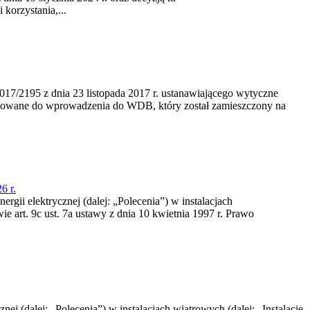
korzystania,...
/2195 z dnia 23‍ listopada 2017 r. ustanawiającego wytyczne
nowane do wprowadzenia do WDB, który został zamieszczony na
6 r.
rgii elektrycznej (dalej: „Polecenia”) w instalacjach
e art. 9c ust. 7a ustawy z dnia 10 kwietnia 1997 r. Prawo
nej (dalej: „Polecenia”) w instalacjach wiatrowych (dalej: „Instalacje