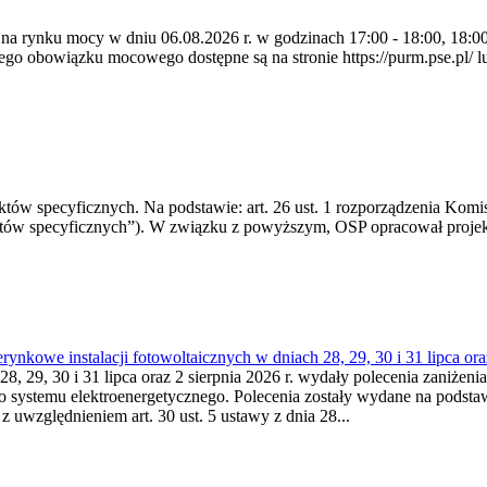
 na rynku mocy w dniu 06.08.2026 r. w godzinach 17:00 - 18:00, 18:00 
 obowiązku mocowego dostępne są na stronie https://purm.pse.pl/ lu
 specyficznych. Na podstawie: art. 26 ust. 1 rozporządzenia Komisji
któw specyficznych”). W związku z powyższym, OSP opracował proje
kowe instalacji fotowoltaicznych w dniach 28, 29, 30 i 31 lipca ora
8, 29, 30 i 31 lipca oraz 2 sierpnia 2026 r. wydały polecenia zaniżenia
o systemu elektroenergetycznego. Polecenia zostały wydane na podstawi
 z uwzględnieniem art. 30 ust. 5 ustawy z dnia 28...