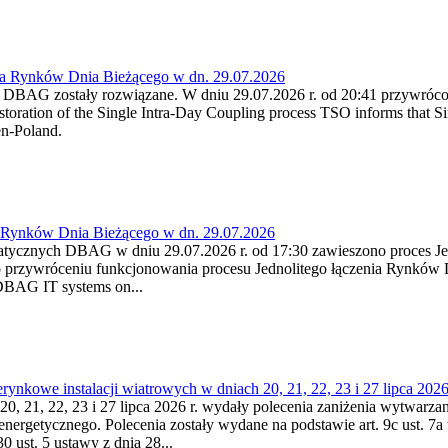
ia Rynków Dnia Bieżącego w dn. 29.07.2026
h DBAG zostały rozwiązane. W dniu 29.07.2026 r. od 20:41 przywróco
ration of the Single Intra-Day Coupling process TSO informs that Si
en-Poland.
a Rynków Dnia Bieżącego w dn. 29.07.2026
atycznych DBAG w dniu 29.07.2026 r. od 17:30 zawieszono proces Je
przywróceniu funkcjonowania procesu Jednolitego łączenia Rynków D
 DBAG IT systems on...
nkowe instalacji wiatrowych w dniach 20, 21, 22, 23 i 27 lipca 2026 
20, 21, 22, 23 i 27 lipca 2026 r. wydały polecenia zaniżenia wytwarzani
nergetycznego. Polecenia zostały wydane na podstawie art. 9c ust. 7a 
0 ust. 5 ustawy z dnia 28...