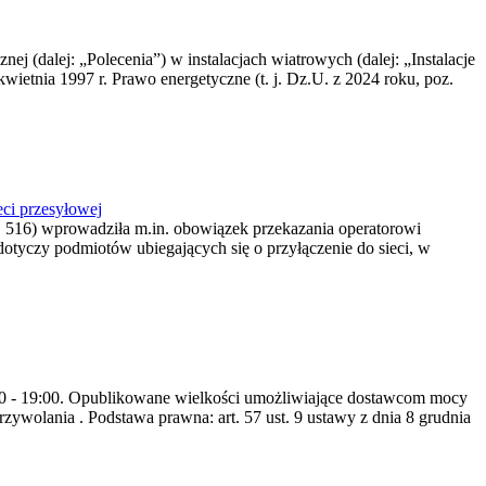
nej (dalej: „Polecenia”) w instalacjach wiatrowych (dalej: „Instalacje
wietnia 1997 r. Prawo energetyczne (t. j. Dz.U. z 2024 roku, poz.
ci przesyłowej
z. 516) wprowadziła m.in. obowiązek przekazania operatorowi
dotyczy podmiotów ubiegających się o przyłączenie do sieci, w
8:00 - 19:00. Opublikowane wielkości umożliwiające dostawcom mocy
ywolania . Podstawa prawna: art. 57 ust. 9 ustawy z dnia 8 grudnia