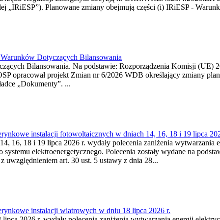
j „IRiESP”). Planowane zmiany obejmują części (i) IRiESP - Warunki 
26 Warunków Dotyczących Bilansowania
ących Bilansowania. Na podstawie: Rozporządzenia Komisji (UE) 2017
OSP opracował projekt Zmian nr 6/2026 WDB określający zmiany pla
ładce „Dokumenty”. ...
kowe instalacji fotowoltaicznych w dniach 14, 16, 18 i 19 lipca 202
4, 16, 18 i 19 lipca 2026 r. wydały polecenia zaniżenia wytwarzania ene
o systemu elektroenergetycznego. Polecenia zostały wydane na podstawi
 z uwzględnieniem art. 30 ust. 5 ustawy z dnia 28...
ynkowe instalacji wiatrowych w dniu 18 lipca 2026 r.
lipca 2026 r. wydały polecenia zaniżenia wytwarzania energii elektrycz