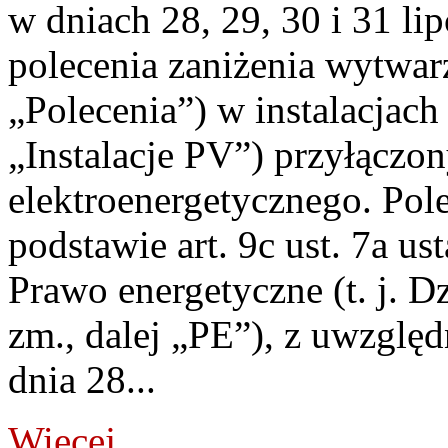
w dniach 28, 29, 30 i 31 lip
polecenia zaniżenia wytwarz
„Polecenia”) w instalacjach
„Instalacje PV”) przyłączo
elektroenergetycznego. Pol
podstawie art. 9c ust. 7a us
Prawo energetyczne (t. j. Dz
zm., dalej „PE”), z uwzględ
dnia 28...
Więcej...