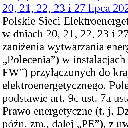
20, 21, 22, 23 i 27 lipca 202
Polskie Sieci Elektroenerge
w dniach 20, 21, 22, 23 i 2
zaniżenia wytwarzania energi
„Polecenia”) w instalacjach
FW”) przyłączonych do kr
elektroenergetycznego. Pol
podstawie art. 9c ust. 7a us
Prawo energetyczne (t. j. D
późn. zm., dalej „PE”), z u