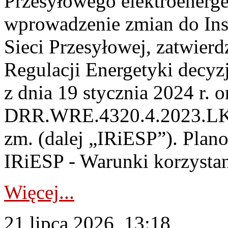
Przesyłowego elektroenerge
wprowadzenie zmian do Inst
Sieci Przesyłowej, zatwier
Regulacji Energetyki dec
z dnia 19 stycznia 2024 r. o
DRR.WRE.4320.4.2023.LK z 
zm. (dalej „IRiESP”). Plan
IRiESP - Warunki korzystani
Więcej...
21 lipca 2026, 13:18