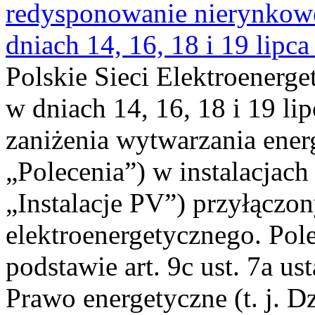
redysponowanie nierynkowe 
dniach 14, 16, 18 i 19 lipca
Polskie Sieci Elektroenerge
w dniach 14, 16, 18 i 19 li
zaniżenia wytwarzania energi
„Polecenia”) w instalacjach
„Instalacje PV”) przyłączo
elektroenergetycznego. Pol
podstawie art. 9c ust. 7a us
Prawo energetyczne (t. j. Dz