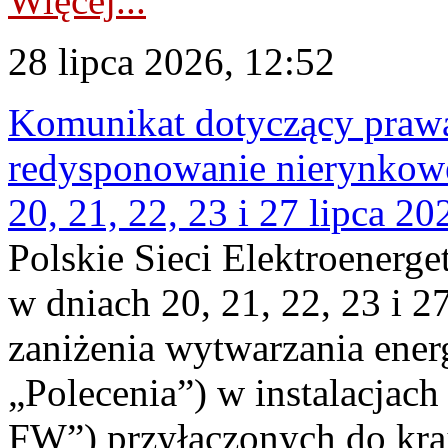
Więcej...
28 lipca 2026, 12:52
Komunikat dotyczący praw
redysponowanie nierynkowe
20, 21, 22, 23 i 27 lipca 202
Polskie Sieci Elektroenerge
w dniach 20, 21, 22, 23 i 2
zaniżenia wytwarzania energi
„Polecenia”) w instalacjach
FW”) przyłączonych do kr