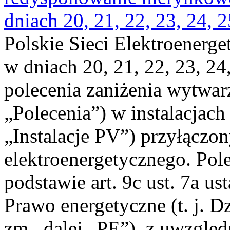
dniach 20, 21, 22, 23, 24, 2
Polskie Sieci Elektroenerge
w dniach 20, 21, 22, 23, 24,
polecenia zaniżenia wytwarz
„Polecenia”) w instalacjach
„Instalacje PV”) przyłączo
elektroenergetycznego. Pol
podstawie art. 9c ust. 7a us
Prawo energetyczne (t. j. Dz
zm., dalej „PE”), z uwzględ