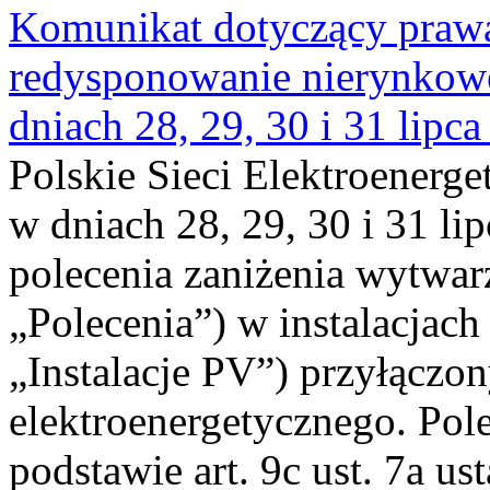
Komunikat dotyczący praw
redysponowanie nierynkowe 
dniach 28, 29, 30 i 31 lipca
Polskie Sieci Elektroenerge
w dniach 28, 29, 30 i 31 lip
polecenia zaniżenia wytwarz
„Polecenia”) w instalacjach
„Instalacje PV”) przyłączo
elektroenergetycznego. Pol
podstawie art. 9c ust. 7a us