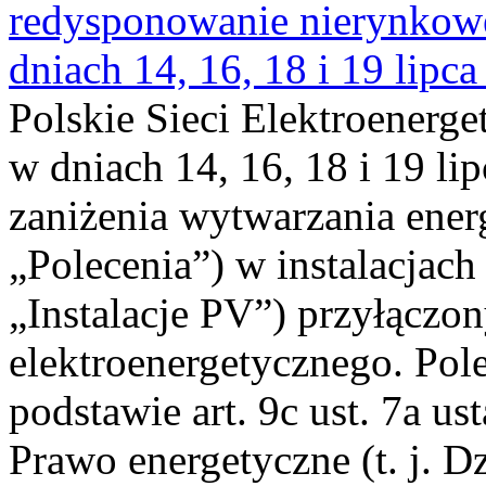
redysponowanie nierynkowe 
dniach 14, 16, 18 i 19 lipca
Polskie Sieci Elektroenerge
w dniach 14, 16, 18 i 19 li
zaniżenia wytwarzania energi
„Polecenia”) w instalacjach
„Instalacje PV”) przyłączo
elektroenergetycznego. Pol
podstawie art. 9c ust. 7a us
Prawo energetyczne (t. j. Dz