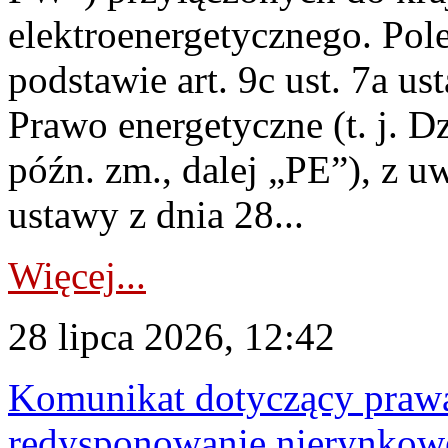
elektroenergetycznego. Pol
podstawie art. 9c ust. 7a us
Prawo energetyczne (t. j. D
późn. zm., dalej „PE”), z u
ustawy z dnia 28...
Więcej...
28 lipca 2026, 12:42
Komunikat dotyczący praw
redysponowanie nierynkowe 