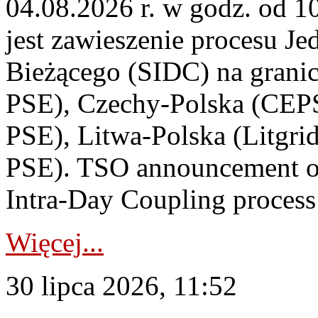
04.08.2026 r. w godz. od 
jest zawieszenie procesu J
Bieżącego (SIDC) na grani
PSE), Czechy-Polska (CEP
PSE), Litwa-Polska (Litgri
PSE). TSO announcement on
Intra-Day Coupling process
Więcej...
30 lipca 2026, 11:52