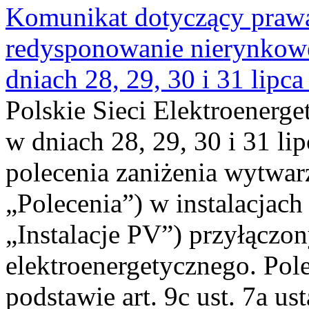
Komunikat dotyczący praw
redysponowanie nierynkowe 
dniach 28, 29, 30 i 31 lipca
Polskie Sieci Elektroenerge
w dniach 28, 29, 30 i 31 lip
polecenia zaniżenia wytwarz
„Polecenia”) w instalacjach
„Instalacje PV”) przyłączo
elektroenergetycznego. Pol
podstawie art. 9c ust. 7a us