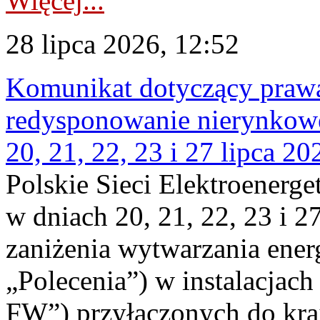
Więcej...
28 lipca 2026, 12:52
Komunikat dotyczący praw
redysponowanie nierynkowe
20, 21, 22, 23 i 27 lipca 202
Polskie Sieci Elektroenerge
w dniach 20, 21, 22, 23 i 2
zaniżenia wytwarzania energi
„Polecenia”) w instalacjach
FW”) przyłączonych do kr