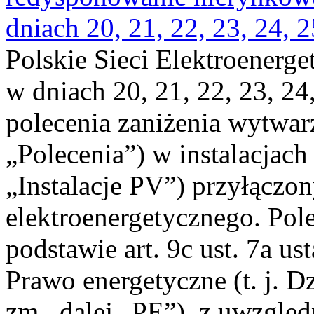
dniach 20, 21, 22, 23, 24, 2
Polskie Sieci Elektroenerge
w dniach 20, 21, 22, 23, 24,
polecenia zaniżenia wytwarz
„Polecenia”) w instalacjach
„Instalacje PV”) przyłączo
elektroenergetycznego. Pol
podstawie art. 9c ust. 7a us
Prawo energetyczne (t. j. Dz
zm., dalej „PE”), z uwzględ