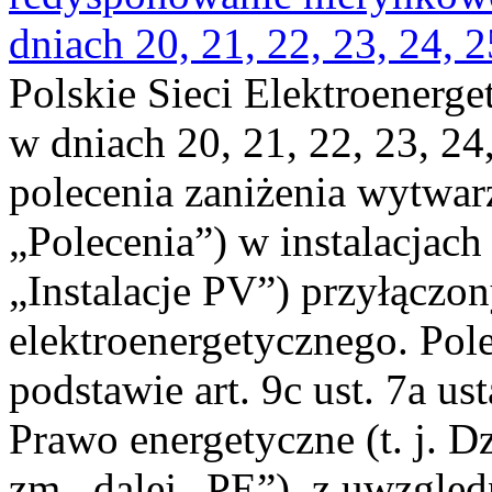
dniach 20, 21, 22, 23, 24, 2
Polskie Sieci Elektroenerge
w dniach 20, 21, 22, 23, 24,
polecenia zaniżenia wytwarz
„Polecenia”) w instalacjach
„Instalacje PV”) przyłączo
elektroenergetycznego. Pol
podstawie art. 9c ust. 7a us
Prawo energetyczne (t. j. Dz
zm., dalej „PE”), z uwzględ