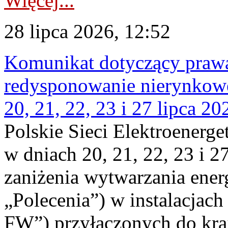
Więcej...
28 lipca 2026, 12:52
Komunikat dotyczący praw
redysponowanie nierynkowe
20, 21, 22, 23 i 27 lipca 202
Polskie Sieci Elektroenerge
w dniach 20, 21, 22, 23 i 2
zaniżenia wytwarzania energi
„Polecenia”) w instalacjach
FW”) przyłączonych do kr