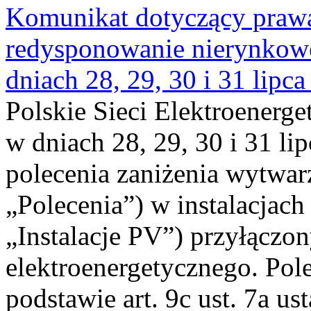
Komunikat dotyczący praw
redysponowanie nierynkowe 
dniach 28, 29, 30 i 31 lipca
Polskie Sieci Elektroenerge
w dniach 28, 29, 30 i 31 lip
polecenia zaniżenia wytwarz
„Polecenia”) w instalacjach
„Instalacje PV”) przyłączo
elektroenergetycznego. Pol
podstawie art. 9c ust. 7a us