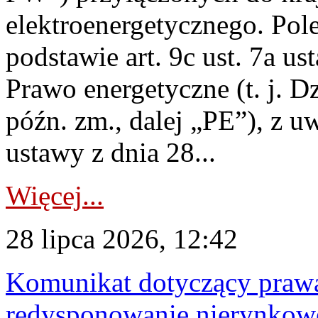
elektroenergetycznego. Pol
podstawie art. 9c ust. 7a us
Prawo energetyczne (t. j. D
późn. zm., dalej „PE”), z u
ustawy z dnia 28...
Więcej...
28 lipca 2026, 12:42
Komunikat dotyczący praw
redysponowanie nierynkowe 