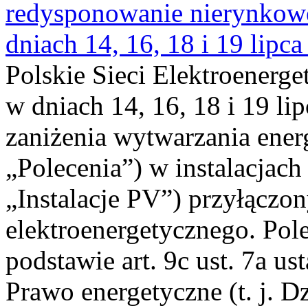
redysponowanie nierynkowe 
dniach 14, 16, 18 i 19 lipca
Polskie Sieci Elektroenerge
w dniach 14, 16, 18 i 19 li
zaniżenia wytwarzania energi
„Polecenia”) w instalacjach
„Instalacje PV”) przyłączo
elektroenergetycznego. Pol
podstawie art. 9c ust. 7a us
Prawo energetyczne (t. j. Dz