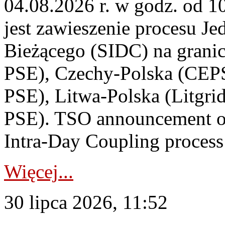
04.08.2026 r. w godz. od 
jest zawieszenie procesu J
Bieżącego (SIDC) na grani
PSE), Czechy-Polska (CEP
PSE), Litwa-Polska (Litgri
PSE). TSO announcement on
Intra-Day Coupling process
Więcej...
30 lipca 2026, 11:52